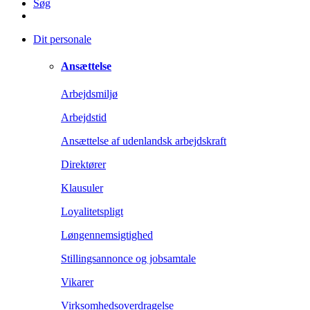
Søg
Dit personale
Ansættelse
Arbejdsmiljø
Arbejdstid
Ansættelse af udenlandsk arbejdskraft
Direktører
Klausuler
Loyalitetspligt
Løngennemsigtighed
Stillingsannonce og jobsamtale
Vikarer
Virksomhedsoverdragelse