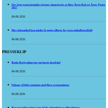
Giv jeres gastronomiske stjerner chancen for at blive Årets Kok og Årets Tjener
2027
06-08-2026
Din virksomhed kan måske få penge tilbage for jeres emballageaffald
06-08-2026
PRESSEKLIP
Ruths Hotel udnævner sin første hotelchef
06-08-2026
Odense vil løfte turismen med flere overnatninger
06-08-2026
Restaurantbranchen viser både robusthed og udfordringer