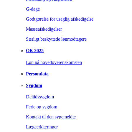
G-dage
Godtgørelse for usaglig afskedigelse
Masseafskedigelser
Særligt beskyttede lønmodtagere
OK 2025
Løn på hovedoverenskomsten
Persondata
Sygdom
Deltidssygdom
Ferie og sygdom
Kontakt til den sygemeldte
Lægeerklæringer