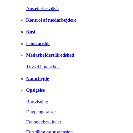
Ansættelsesvilkår
Kontrol af medarbejdere
Kost
Lønstatistik
Medarbejdertilfredshed
Trivsel i branchen
Natarbejde
Opsigelse
Bortvisning
Dagpengesatser
Fratrædelsesaftaler
Fritstilling og suspension