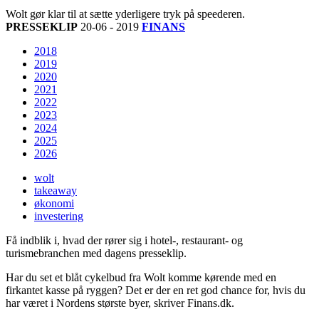
Wolt gør klar til at sætte yderligere tryk på speederen.
PRESSEKLIP
20-06 - 2019
FINANS
2018
2019
2020
2021
2022
2023
2024
2025
2026
wolt
takeaway
økonomi
investering
Få indblik i, hvad der rører sig i hotel-, restaurant- og
turismebranchen med dagens presseklip.
Har du set et blåt cykelbud fra Wolt komme kørende med en
firkantet kasse på ryggen? Det er der en ret god chance for, hvis du
har været i Nordens største byer, skriver Finans.dk.