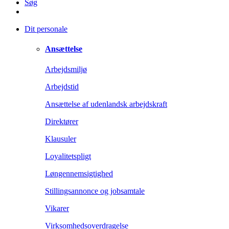
Søg
Dit personale
Ansættelse
Arbejdsmiljø
Arbejdstid
Ansættelse af udenlandsk arbejdskraft
Direktører
Klausuler
Loyalitetspligt
Løngennemsigtighed
Stillingsannonce og jobsamtale
Vikarer
Virksomhedsoverdragelse