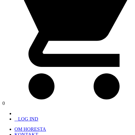
0
LOG IND
OM HORESTA
KONTAKT