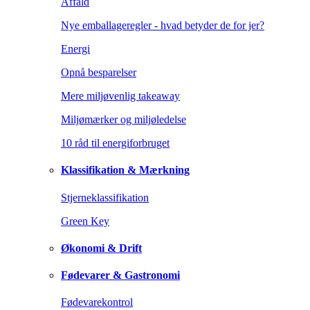
Affald
Nye emballageregler - hvad betyder de for jer?
Energi
Opnå besparelser
Mere miljøvenlig takeaway
Miljømærker og miljøledelse
10 råd til energiforbruget
Klassifikation & Mærkning
Stjerneklassifikation
Green Key
Økonomi & Drift
Fødevarer & Gastronomi
Fødevarekontrol