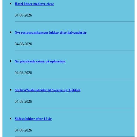
Hotel åbner med nye ejere
04-08-2026
Nyt restaurantkoncept lukker efter halvandet år
04-08-2026
Ny pizzakæde satser på oplevelsen
04-08-2026
Sticks'n'Sushi udvider til Sverige og Tjekkiet
04-08-2026
Sliders lukker efter 12 år
04-08-2026