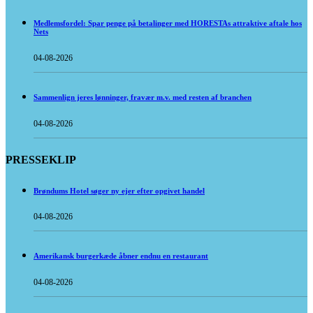
Medlemsfordel: Spar penge på betalinger med HORESTAs attraktive aftale hos
Nets
04-08-2026
Sammenlign jeres lønninger, fravær m.v. med resten af branchen
04-08-2026
PRESSEKLIP
Brøndums Hotel søger ny ejer efter opgivet handel
04-08-2026
Amerikansk burgerkæde åbner endnu en restaurant
04-08-2026