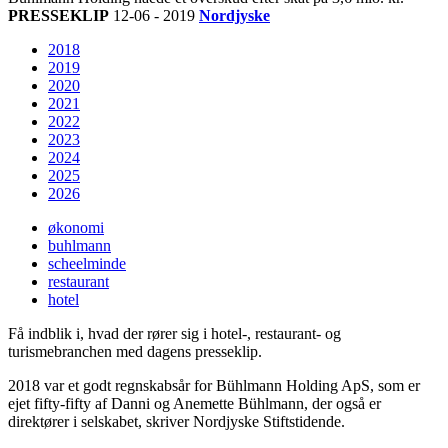
PRESSEKLIP
12-06 - 2019
Nordjyske
2018
2019
2020
2021
2022
2023
2024
2025
2026
økonomi
buhlmann
scheelminde
restaurant
hotel
Få indblik i, hvad der rører sig i hotel-, restaurant- og
turismebranchen med dagens presseklip.
2018 var et godt regnskabsår for Bühlmann Holding ApS, som er
ejet fifty-fifty af Danni og Anemette Bühlmann, der også er
direktører i selskabet, skriver Nordjyske Stiftstidende.