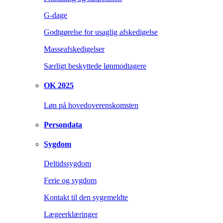
G-dage
Godtgørelse for usaglig afskedigelse
Masseafskedigelser
Særligt beskyttede lønmodtagere
OK 2025
Løn på hovedoverenskomsten
Persondata
Sygdom
Deltidssygdom
Ferie og sygdom
Kontakt til den sygemeldte
Lægeerklæringer