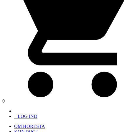
0
LOG IND
OM HORESTA
KONTAKT