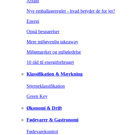
Affald
Nye emballageregler - hvad betyder de for jer?
Energi
Opnå besparelser
Mere miljøvenlig takeaway
Miljømærker og miljøledelse
10 råd til energiforbruget
Klassifikation & Mærkning
Stjerneklassifikation
Green Key
Økonomi & Drift
Fødevarer & Gastronomi
Fødevarekontrol