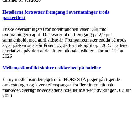
turisme.
31 Jul 2026
Hotellerne fortsætter fremgang i overnatninger trods
påskeeffekt
Friske overnatningstal for hotelbranchen viser 1,68 mio.
overnatninger i april. Det svarer til en fremgang på 2,9 pct.
sammenholdt med april sidste år. Fremgangen sker endda på trods
af, at påsken sidste år lå sent og derfor trak april op i 2025. Tallene
er relativt upåvirket af den internationale usikker – for nu.
12 Jun
2026
Mellemøstkonflikt skaber usikkerhed på hoteller
En ny medlemsundersøgelse fra HORESTA peger på stigende
omkostninger og lavere efterspørgsel fra flere internationale
markeder. Særligt hovedstadens hoteller mærker udviklingen.
07 Jun
2026