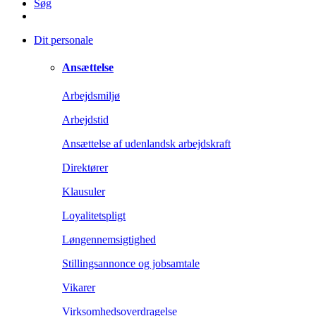
Søg
Dit personale
Ansættelse
Arbejdsmiljø
Arbejdstid
Ansættelse af udenlandsk arbejdskraft
Direktører
Klausuler
Loyalitetspligt
Løngennemsigtighed
Stillingsannonce og jobsamtale
Vikarer
Virksomhedsoverdragelse