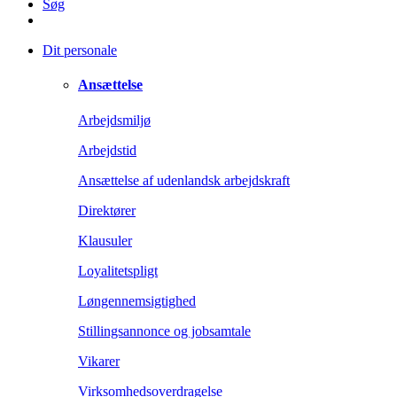
Søg
Dit personale
Ansættelse
Arbejdsmiljø
Arbejdstid
Ansættelse af udenlandsk arbejdskraft
Direktører
Klausuler
Loyalitetspligt
Løngennemsigtighed
Stillingsannonce og jobsamtale
Vikarer
Virksomhedsoverdragelse