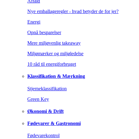
Affald
Nye emballageregler - hvad betyder de for jer?
Energi
Opnå besparelser
Mere miljøvenlig takeaway
Miljømærker og miljøledelse
10 råd til energiforbruget
Klassifikation & Mærkning
Stjerneklassifikation
Green Key
Økonomi & Drift
Fødevarer & Gastronomi
Fødevarekontrol