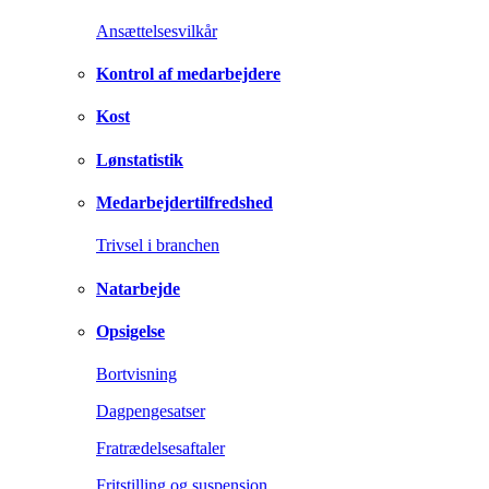
Ansættelsesvilkår
Kontrol af medarbejdere
Kost
Lønstatistik
Medarbejdertilfredshed
Trivsel i branchen
Natarbejde
Opsigelse
Bortvisning
Dagpengesatser
Fratrædelsesaftaler
Fritstilling og suspension