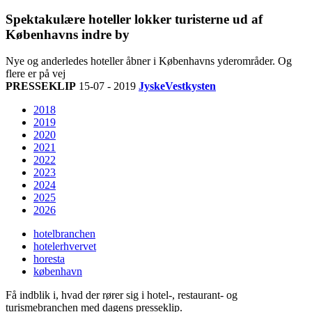
Spektakulære hoteller lokker turisterne ud af
Københavns indre by
Nye og anderledes hoteller åbner i Københavns yderområder. Og
flere er på vej
PRESSEKLIP
15-07 - 2019
JyskeVestkysten
2018
2019
2020
2021
2022
2023
2024
2025
2026
hotelbranchen
hotelerhvervet
horesta
københavn
Få indblik i, hvad der rører sig i hotel-, restaurant- og
turismebranchen med dagens presseklip.