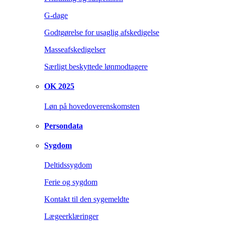
G-dage
Godtgørelse for usaglig afskedigelse
Masseafskedigelser
Særligt beskyttede lønmodtagere
OK 2025
Løn på hovedoverenskomsten
Persondata
Sygdom
Deltidssygdom
Ferie og sygdom
Kontakt til den sygemeldte
Lægeerklæringer