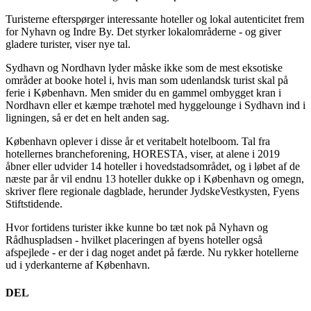
Turisterne efterspørger interessante hoteller og lokal autenticitet frem
for Nyhavn og Indre By. Det styrker lokalområderne - og giver
gladere turister, viser nye tal.
Sydhavn og Nordhavn lyder måske ikke som de mest eksotiske
områder at booke hotel i, hvis man som udenlandsk turist skal på
ferie i København. Men smider du en gammel ombygget kran i
Nordhavn eller et kæmpe træhotel med hyggelounge i Sydhavn ind i
ligningen, så er det en helt anden sag.
København oplever i disse år et veritabelt hotelboom. Tal fra
hotellernes brancheforening, HORESTA, viser, at alene i 2019
åbner eller udvider 14 hoteller i hovedstadsområdet, og i løbet af de
næste par år vil endnu 13 hoteller dukke op i København og omegn,
skriver flere regionale dagblade, herunder JydskeVestkysten, Fyens
Stiftstidende.
Hvor fortidens turister ikke kunne bo tæt nok på Nyhavn og
Rådhuspladsen - hvilket placeringen af byens hoteller også
afspejlede - er der i dag noget andet på færde. Nu rykker hotellerne
ud i yderkanterne af København.
DEL