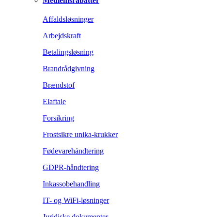
Medlemsrabatter
Affaldsløsninger
Arbejdskraft
Betalingsløsning
Brandrådgivning
Brændstof
Elaftale
Forsikring
Frostsikre unika-krukker
Fødevarehåndtering
GDPR-håndtering
Inkassobehandling
IT- og WiFi-løsninger
Juridiske dokumenter