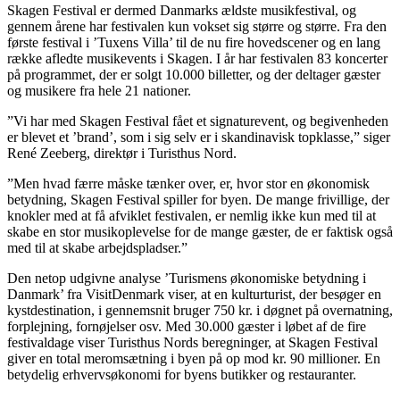
Skagen Festival er dermed Danmarks ældste musikfestival, og
gennem årene har festivalen kun vokset sig større og større. Fra den
første festival i ’Tuxens Villa’ til de nu fire hovedscener og en lang
række afledte musikevents i Skagen. I år har festivalen 83 koncerter
på programmet, der er solgt 10.000 billetter, og der deltager gæster
og musikere fra hele 21 nationer.
”Vi har med Skagen Festival fået et signaturevent, og begivenheden
er blevet et ’brand’, som i sig selv er i skandinavisk topklasse,” siger
René Zeeberg, direktør i Turisthus Nord.
”Men hvad færre måske tænker over, er, hvor stor en økonomisk
betydning, Skagen Festival spiller for byen. De mange frivillige, der
knokler med at få afviklet festivalen, er nemlig ikke kun med til at
skabe en stor musikoplevelse for de mange gæster, de er faktisk også
med til at skabe arbejdspladser.”
Den netop udgivne analyse ’Turismens økonomiske betydning i
Danmark’ fra VisitDenmark viser, at en kulturturist, der besøger en
kystdestination, i gennemsnit bruger 750 kr. i døgnet på overnatning,
forplejning, fornøjelser osv. Med 30.000 gæster i løbet af de fire
festivaldage viser Turisthus Nords beregninger, at Skagen Festival
giver en total meromsætning i byen på op mod kr. 90 millioner. En
betydelig erhvervsøkonomi for byens butikker og restauranter.