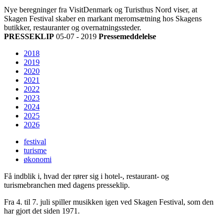
Nye beregninger fra VisitDenmark og Turisthus Nord viser, at
Skagen Festival skaber en markant meromsætning hos Skagens
butikker, restauranter og overnatningssteder.
PRESSEKLIP
05-07 - 2019
Pressemeddelelse
2018
2019
2020
2021
2022
2023
2024
2025
2026
festival
turisme
økonomi
Få indblik i, hvad der rører sig i hotel-, restaurant- og
turismebranchen med dagens presseklip.
Fra 4. til 7. juli spiller musikken igen ved Skagen Festival, som den
har gjort det siden 1971.