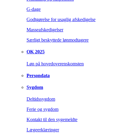
G-dage
Godtgørelse for usaglig afskedigelse
Masseafskedigelser
Særligt beskyttede lønmodtagere
OK 2025
Løn på hovedoverenskomsten
Persondata
Sygdom
Deltidssygdom
Ferie og sygdom
Kontakt til den sygemeldte
Lægeerklæringer