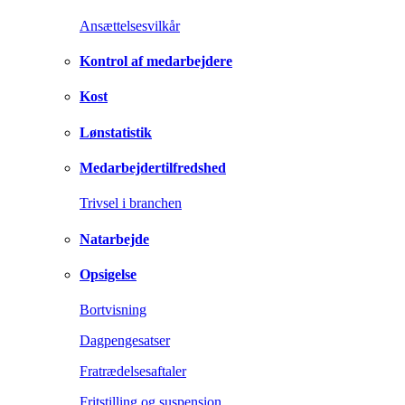
Ansættelsesvilkår
Kontrol af medarbejdere
Kost
Lønstatistik
Medarbejdertilfredshed
Trivsel i branchen
Natarbejde
Opsigelse
Bortvisning
Dagpengesatser
Fratrædelsesaftaler
Fritstilling og suspension