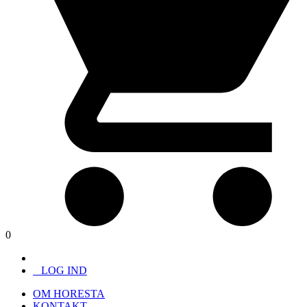
0
LOG IND
OM HORESTA
KONTAKT