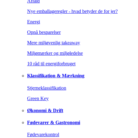
Affald
Nye emballageregler - hvad betyder de for jer?
Energi
Opnå besparelser
Mere miljøvenlig takeaway
Miljømærker og miljøledelse
10 råd til energiforbruget
Klassifikation & Mærkning
Stjerneklassifikation
Green Key
Økonomi & Drift
Fødevarer & Gastronomi
Fødevarekontrol