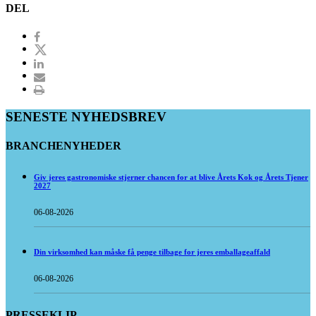
DEL
SENESTE NYHEDSBREV
BRANCHENYHEDER
Giv jeres gastronomiske stjerner chancen for at blive Årets Kok og Årets Tjener
2027
06-08-2026
Din virksomhed kan måske få penge tilbage for jeres emballageaffald
06-08-2026
PRESSEKLIP