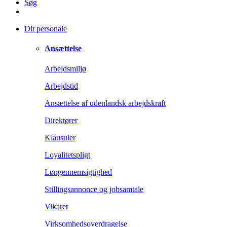
Søg
Dit personale
Ansættelse
Arbejdsmiljø
Arbejdstid
Ansættelse af udenlandsk arbejdskraft
Direktører
Klausuler
Loyalitetspligt
Løngennemsigtighed
Stillingsannonce og jobsamtale
Vikarer
Virksomhedsoverdragelse