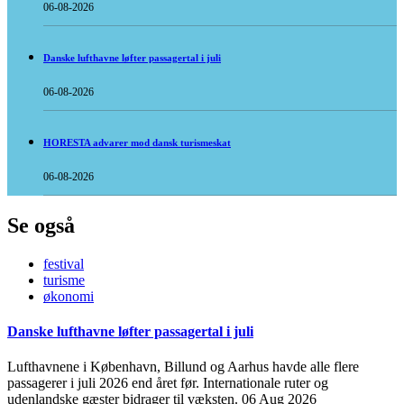
06-08-2026
Danske lufthavne løfter passagertal i juli
06-08-2026
HORESTA advarer mod dansk turismeskat
06-08-2026
Se også
festival
turisme
økonomi
Danske lufthavne løfter passagertal i juli
Lufthavnene i København, Billund og Aarhus havde alle flere
passagerer i juli 2026 end året før. Internationale ruter og
udenlandske gæster bidrager til væksten.
06 Aug 2026