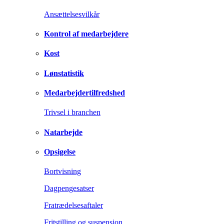
Ansættelsesvilkår
Kontrol af medarbejdere
Kost
Lønstatistik
Medarbejdertilfredshed
Trivsel i branchen
Natarbejde
Opsigelse
Bortvisning
Dagpengesatser
Fratrædelsesaftaler
Fritstilling og suspension