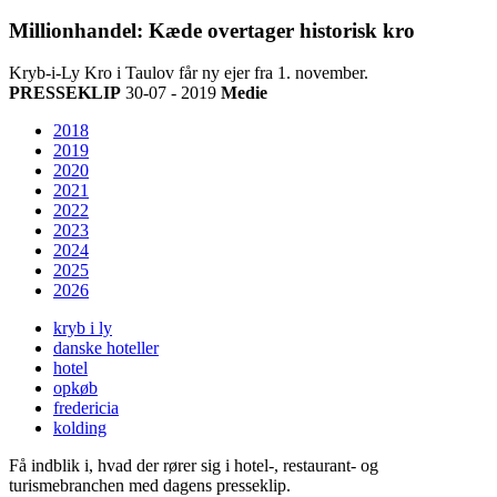
Millionhandel: Kæde overtager historisk kro
Kryb-i-Ly Kro i Taulov får ny ejer fra 1. november.
PRESSEKLIP
30-07 - 2019
Medie
2018
2019
2020
2021
2022
2023
2024
2025
2026
kryb i ly
danske hoteller
hotel
opkøb
fredericia
kolding
Få indblik i, hvad der rører sig i hotel-, restaurant- og
turismebranchen med dagens presseklip.