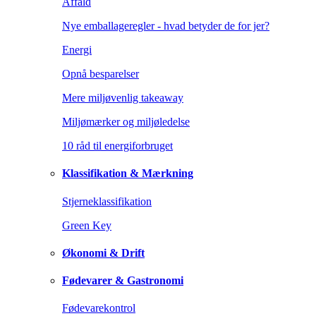
Affald
Nye emballageregler - hvad betyder de for jer?
Energi
Opnå besparelser
Mere miljøvenlig takeaway
Miljømærker og miljøledelse
10 råd til energiforbruget
Klassifikation & Mærkning
Stjerneklassifikation
Green Key
Økonomi & Drift
Fødevarer & Gastronomi
Fødevarekontrol