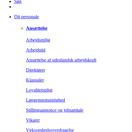
Søg
Dit personale
Ansættelse
Arbejdsmiljø
Arbejdstid
Ansættelse af udenlandsk arbejdskraft
Direktører
Klausuler
Loyalitetspligt
Løngennemsigtighed
Stillingsannonce og jobsamtale
Vikarer
Virksomhedsoverdragelse