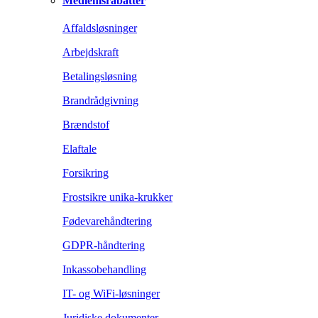
Medlemsrabatter
Affaldsløsninger
Arbejdskraft
Betalingsløsning
Brandrådgivning
Brændstof
Elaftale
Forsikring
Frostsikre unika-krukker
Fødevarehåndtering
GDPR-håndtering
Inkassobehandling
IT- og WiFi-løsninger
Juridiske dokumenter