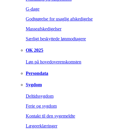
G-dage
Godtgørelse for usaglig afskedigelse
Masseafskedigelser
Særligt beskyttede lønmodtagere
OK 2025
Løn på hovedoverenskomsten
Persondata
Sygdom
Deltidssygdom
Ferie og sygdom
Kontakt til den sygemeldte
Lægeerklæringer