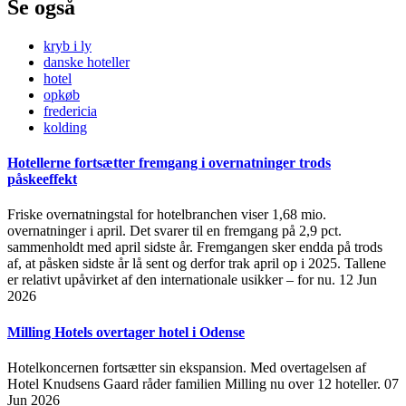
Se også
kryb i ly
danske hoteller
hotel
opkøb
fredericia
kolding
Hotellerne fortsætter fremgang i overnatninger trods
påskeeffekt
Friske overnatningstal for hotelbranchen viser 1,68 mio.
overnatninger i april. Det svarer til en fremgang på 2,9 pct.
sammenholdt med april sidste år. Fremgangen sker endda på trods
af, at påsken sidste år lå sent og derfor trak april op i 2025. Tallene
er relativt upåvirket af den internationale usikker – for nu.
12 Jun
2026
Milling Hotels overtager hotel i Odense
Hotelkoncernen fortsætter sin ekspansion. Med overtagelsen af
Hotel Knudsens Gaard råder familien Milling nu over 12 hoteller.
07
Jun 2026