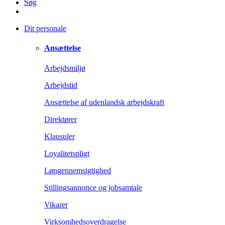
Søg
Dit personale
Ansættelse
Arbejdsmiljø
Arbejdstid
Ansættelse af udenlandsk arbejdskraft
Direktører
Klausuler
Loyalitetspligt
Løngennemsigtighed
Stillingsannonce og jobsamtale
Vikarer
Virksomhedsoverdragelse