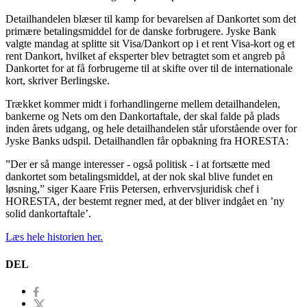
Detailhandelen blæser til kamp for bevarelsen af Dankortet som det
primære betalingsmiddel for de danske forbrugere. Jyske Bank
valgte mandag at splitte sit Visa/Dankort op i et rent Visa-kort og et
rent Dankort, hvilket af eksperter blev betragtet som et angreb på
Dankortet for at få forbrugerne til at skifte over til de internationale
kort, skriver Berlingske.
Trækket kommer midt i forhandlingerne mellem detailhandelen,
bankerne og Nets om den Dankortaftale, der skal falde på plads
inden årets udgang, og hele detailhandelen står uforstående over for
Jyske Banks udspil. Detailhandlen får opbakning fra HORESTA:
”Der er så mange interesser - også politisk - i at fortsætte med
dankortet som betalingsmiddel, at der nok skal blive fundet en
løsning,” siger Kaare Friis Petersen, erhvervsjuridisk chef i
HORESTA, der bestemt regner med, at der bliver indgået en ’ny
solid dankortaftale’.
Læs hele historien her.
DEL