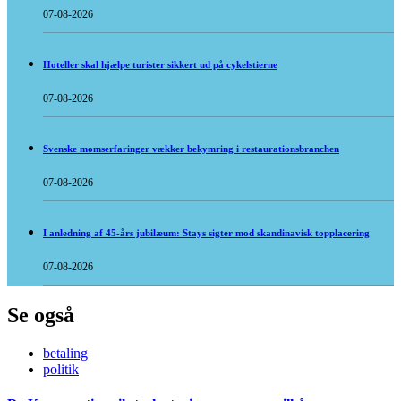
07-08-2026
Hoteller skal hjælpe turister sikkert ud på cykelstierne
07-08-2026
Svenske momserfaringer vækker bekymring i restaurationsbranchen
07-08-2026
I anledning af 45-års jubilæum: Stays sigter mod skandinavisk topplacering
07-08-2026
Se også
betaling
politik