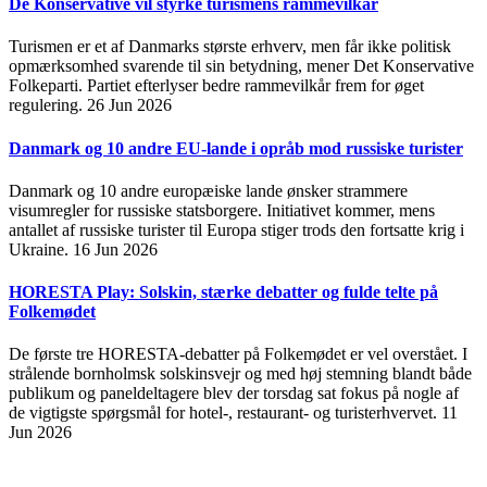
De Konservative vil styrke turismens rammevilkår
Turismen er et af Danmarks største erhverv, men får ikke politisk
opmærksomhed svarende til sin betydning, mener Det Konservative
Folkeparti. Partiet efterlyser bedre rammevilkår frem for øget
regulering.
26 Jun 2026
Danmark og 10 andre EU-lande i opråb mod russiske turister
Danmark og 10 andre europæiske lande ønsker strammere
visumregler for russiske statsborgere. Initiativet kommer, mens
antallet af russiske turister til Europa stiger trods den fortsatte krig i
Ukraine.
16 Jun 2026
HORESTA Play: Solskin, stærke debatter og fulde telte på
Folkemødet
De første tre HORESTA-debatter på Folkemødet er vel overstået. I
strålende bornholmsk solskinsvejr og med høj stemning blandt både
publikum og paneldeltagere blev der torsdag sat fokus på nogle af
de vigtigste spørgsmål for hotel-, restaurant- og turisterhvervet.
11
Jun 2026