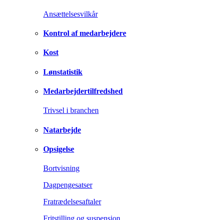
Ansættelsesvilkår
Kontrol af medarbejdere
Kost
Lønstatistik
Medarbejdertilfredshed
Trivsel i branchen
Natarbejde
Opsigelse
Bortvisning
Dagpengesatser
Fratrædelsesaftaler
Fritstilling og suspension