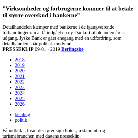
”Virksomheder og forbrugerne kommer til at betale
til større overskud i bankerne”
Detailhandelen kæmper med bankerne i de igangværende
forhandlinger om at få indgået en ny Dankort-aftale inden årets
udgang. Jyske Bank er gået enegang med en udfordring, som
detailhandlen spår politisk modvind.
PRESSEKLIP
09-01 - 2019
Berlingske
2018
2019
2020
2021
2022
2023
2024
2025
2026
betaling
politik
Få indblik i, hvad der rører sig i hotel-, restaurant- og
turismebranchen med dagens presseklip.