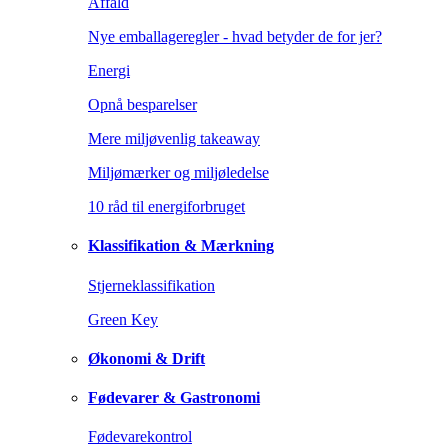
Affald
Nye emballageregler - hvad betyder de for jer?
Energi
Opnå besparelser
Mere miljøvenlig takeaway
Miljømærker og miljøledelse
10 råd til energiforbruget
Klassifikation & Mærkning
Stjerneklassifikation
Green Key
Økonomi & Drift
Fødevarer & Gastronomi
Fødevarekontrol