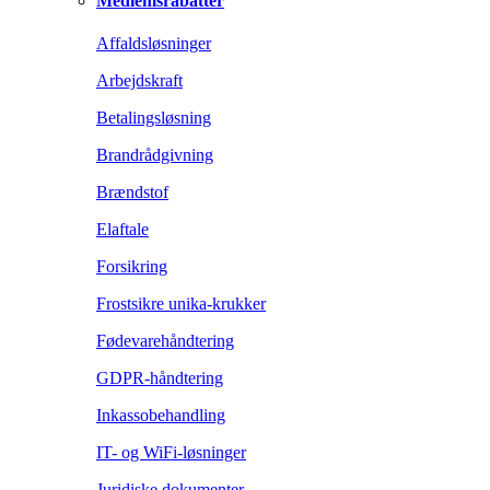
Medlemsrabatter
Affaldsløsninger
Arbejdskraft
Betalingsløsning
Brandrådgivning
Brændstof
Elaftale
Forsikring
Frostsikre unika-krukker
Fødevarehåndtering
GDPR-håndtering
Inkassobehandling
IT- og WiFi-løsninger
Juridiske dokumenter