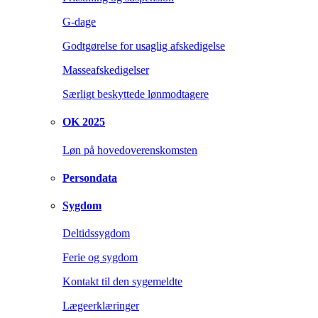
G-dage
Godtgørelse for usaglig afskedigelse
Masseafskedigelser
Særligt beskyttede lønmodtagere
OK 2025
Løn på hovedoverenskomsten
Persondata
Sygdom
Deltidssygdom
Ferie og sygdom
Kontakt til den sygemeldte
Lægeerklæringer