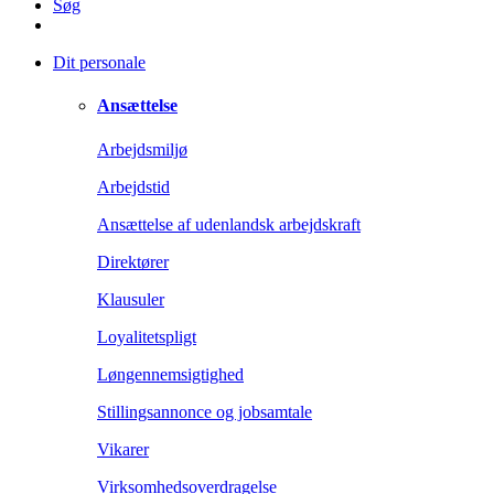
Søg
Dit personale
Ansættelse
Arbejdsmiljø
Arbejdstid
Ansættelse af udenlandsk arbejdskraft
Direktører
Klausuler
Loyalitetspligt
Løngennemsigtighed
Stillingsannonce og jobsamtale
Vikarer
Virksomhedsoverdragelse