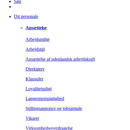
Søg
Dit personale
Ansættelse
Arbejdsmiljø
Arbejdstid
Ansættelse af udenlandsk arbejdskraft
Direktører
Klausuler
Loyalitetspligt
Løngennemsigtighed
Stillingsannonce og jobsamtale
Vikarer
Virksomhedsoverdragelse