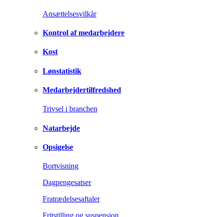
Ansættelsesvilkår
Kontrol af medarbejdere
Kost
Lønstatistik
Medarbejdertilfredshed
Trivsel i branchen
Natarbejde
Opsigelse
Bortvisning
Dagpengesatser
Fratrædelsesaftaler
Fritstilling og suspension