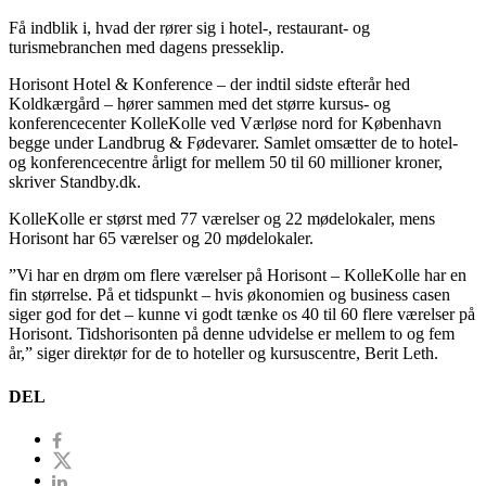
Få indblik i, hvad der rører sig i hotel-, restaurant- og
turismebranchen med dagens presseklip.
Horisont Hotel & Konference – der indtil sidste efterår hed
Koldkærgård – hører sammen med det større kursus- og
konferencecenter KolleKolle ved Værløse nord for København
begge under Landbrug & Fødevarer. Samlet omsætter de to hotel-
og konferencecentre årligt for mellem 50 til 60 millioner kroner,
skriver Standby.dk.
KolleKolle er størst med 77 værelser og 22 mødelokaler, mens
Horisont har 65 værelser og 20 mødelokaler.
”Vi har en drøm om flere værelser på Horisont – KolleKolle har en
fin størrelse. På et tidspunkt – hvis økonomien og business casen
siger god for det – kunne vi godt tænke os 40 til 60 flere værelser på
Horisont. Tidshorisonten på denne udvidelse er mellem to og fem
år,” siger direktør for de to hoteller og kursuscentre, Berit Leth.
DEL