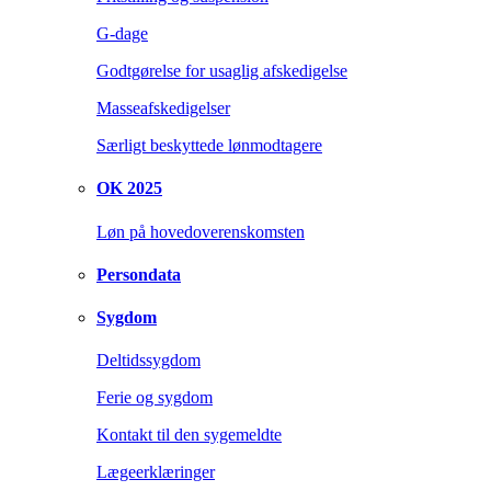
G-dage
Godtgørelse for usaglig afskedigelse
Masseafskedigelser
Særligt beskyttede lønmodtagere
OK 2025
Løn på hovedoverenskomsten
Persondata
Sygdom
Deltidssygdom
Ferie og sygdom
Kontakt til den sygemeldte
Lægeerklæringer