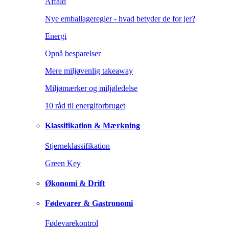
Affald
Nye emballageregler - hvad betyder de for jer?
Energi
Opnå besparelser
Mere miljøvenlig takeaway
Miljømærker og miljøledelse
10 råd til energiforbruget
Klassifikation & Mærkning
Stjerneklassifikation
Green Key
Økonomi & Drift
Fødevarer & Gastronomi
Fødevarekontrol