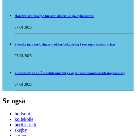
Hoteller skal hjælpe turister sikkert ud på cykelstierne
07-08-2026
Svenske momserfaringer vækker bekymring i restaurationsbranchen
07-08-2026
I anledning af 45-års jubilæum: Stays sigter mod skandinavisk topplacering
07-08-2026
Se også
horisont
kollekolle
berit k. leth
skejby
aarhus