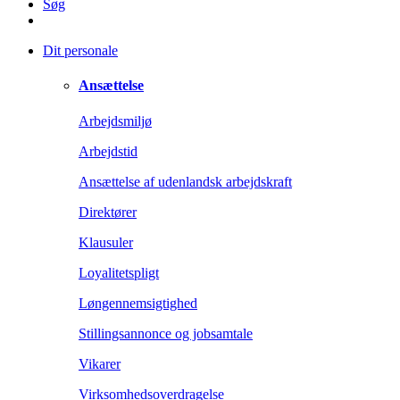
Søg
Dit personale
Ansættelse
Arbejdsmiljø
Arbejdstid
Ansættelse af udenlandsk arbejdskraft
Direktører
Klausuler
Loyalitetspligt
Løngennemsigtighed
Stillingsannonce og jobsamtale
Vikarer
Virksomhedsoverdragelse