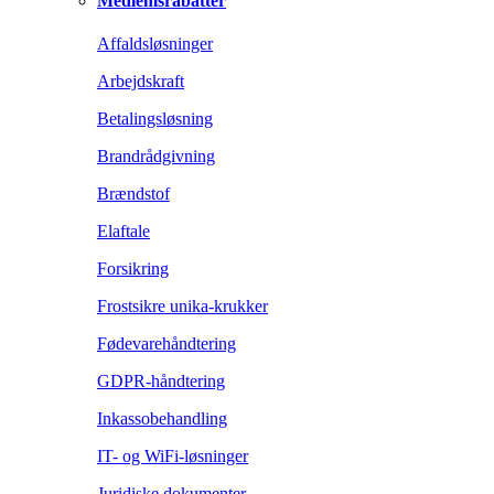
Medlemsrabatter
Affaldsløsninger
Arbejdskraft
Betalingsløsning
Brandrådgivning
Brændstof
Elaftale
Forsikring
Frostsikre unika-krukker
Fødevarehåndtering
GDPR-håndtering
Inkassobehandling
IT- og WiFi-løsninger
Juridiske dokumenter