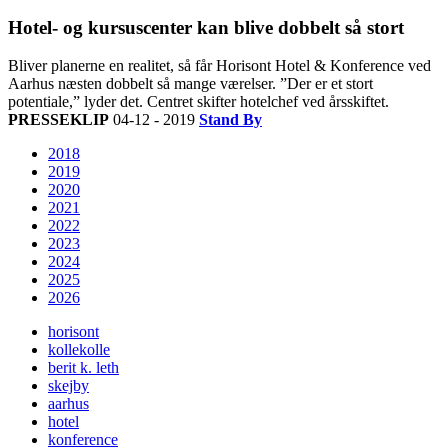
Hotel- og kursuscenter kan blive dobbelt så stort
Bliver planerne en realitet, så får Horisont Hotel & Konference ved
Aarhus næsten dobbelt så mange værelser. ”Der er et stort
potentiale,” lyder det. Centret skifter hotelchef ved årsskiftet.
PRESSEKLIP
04-12 - 2019
Stand By
2018
2019
2020
2021
2022
2023
2024
2025
2026
horisont
kollekolle
berit k. leth
skejby
aarhus
hotel
konference