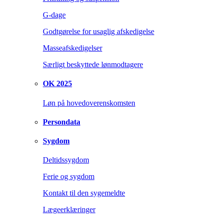
G-dage
Godtgørelse for usaglig afskedigelse
Masseafskedigelser
Særligt beskyttede lønmodtagere
OK 2025
Løn på hovedoverenskomsten
Persondata
Sygdom
Deltidssygdom
Ferie og sygdom
Kontakt til den sygemeldte
Lægeerklæringer