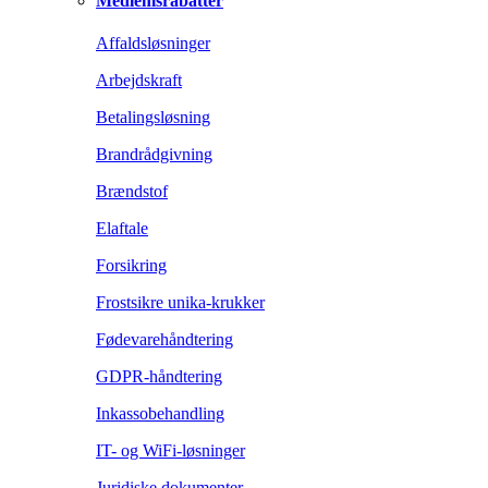
Medlemsrabatter
Affaldsløsninger
Arbejdskraft
Betalingsløsning
Brandrådgivning
Brændstof
Elaftale
Forsikring
Frostsikre unika-krukker
Fødevarehåndtering
GDPR-håndtering
Inkassobehandling
IT- og WiFi-løsninger
Juridiske dokumenter