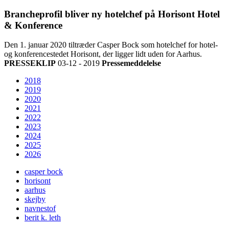
Brancheprofil bliver ny hotelchef på Horisont Hotel
& Konference
Den 1. januar 2020 tiltræder Casper Bock som hotelchef for hotel-
og konferencestedet Horisont, der ligger lidt uden for Aarhus.
PRESSEKLIP
03-12 - 2019
Pressemeddelelse
2018
2019
2020
2021
2022
2023
2024
2025
2026
casper bock
horisont
aarhus
skejby
navnestof
berit k. leth