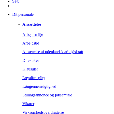
Søg
Dit personale
Ansættelse
Arbejdsmiljø
Arbejdstid
Ansættelse af udenlandsk arbejdskraft
Direktører
Klausuler
Loyalitetspligt
Løngennemsigtighed
Stillingsannonce og jobsamtale
Vikarer
Virksomhedsoverdragelse