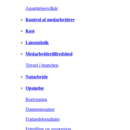
Ansættelsesvilkår
Kontrol af medarbejdere
Kost
Lønstatistik
Medarbejdertilfredshed
Trivsel i branchen
Natarbejde
Opsigelse
Bortvisning
Dagpengesatser
Fratrædelsesaftaler
Fritstilling og suspension