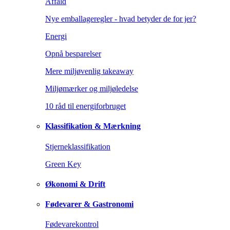
Affald
Nye emballageregler - hvad betyder de for jer?
Energi
Opnå besparelser
Mere miljøvenlig takeaway
Miljømærker og miljøledelse
10 råd til energiforbruget
Klassifikation & Mærkning
Stjerneklassifikation
Green Key
Økonomi & Drift
Fødevarer & Gastronomi
Fødevarekontrol