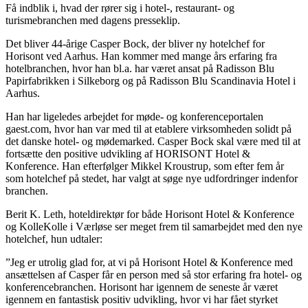
Få indblik i, hvad der rører sig i hotel-, restaurant- og
turismebranchen med dagens presseklip.
Det bliver 44-årige Casper Bock, der bliver ny hotelchef for
Horisont ved Aarhus. Han kommer med mange års erfaring fra
hotelbranchen, hvor han bl.a. har været ansat på Radisson Blu
Papirfabrikken i Silkeborg og på Radisson Blu Scandinavia Hotel i
Aarhus.
Han har ligeledes arbejdet for møde- og konferenceportalen
gaest.com, hvor han var med til at etablere virksomheden solidt på
det danske hotel- og mødemarked. Casper Bock skal være med til at
fortsætte den positive udvikling af HORISONT Hotel &
Konference. Han efterfølger Mikkel Kroustrup, som efter fem år
som hotelchef på stedet, har valgt at søge nye udfordringer indenfor
branchen.
Berit K. Leth, hoteldirektør for både Horisont Hotel & Konference
og KolleKolle i Værløse ser meget frem til samarbejdet med den nye
hotelchef, hun udtaler:
”Jeg er utrolig glad for, at vi på Horisont Hotel & Konference med
ansættelsen af Casper får en person med så stor erfaring fra hotel- og
konferencebranchen. Horisont har igennem de seneste år været
igennem en fantastisk positiv udvikling, hvor vi har fået styrket