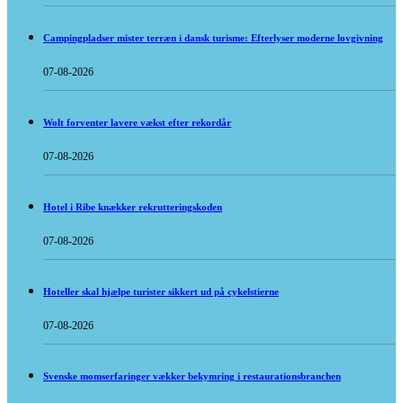
Campingpladser mister terræn i dansk turisme: Efterlyser moderne lovgivning
07-08-2026
Wolt forventer lavere vækst efter rekordår
07-08-2026
Hotel i Ribe knækker rekrutteringskoden
07-08-2026
Hoteller skal hjælpe turister sikkert ud på cykelstierne
07-08-2026
Svenske momserfaringer vækker bekymring i restaurationsbranchen