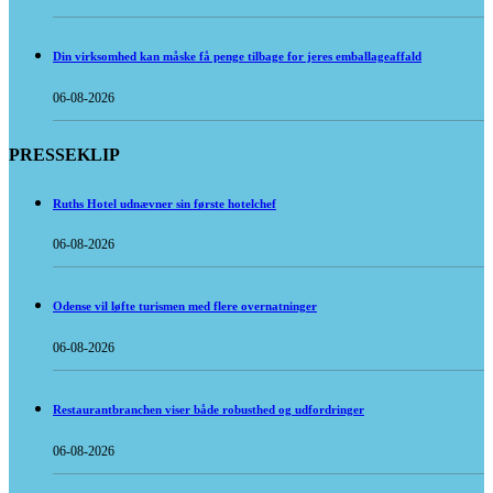
Din virksomhed kan måske få penge tilbage for jeres emballageaffald
06-08-2026
PRESSEKLIP
Ruths Hotel udnævner sin første hotelchef
06-08-2026
Odense vil løfte turismen med flere overnatninger
06-08-2026
Restaurantbranchen viser både robusthed og udfordringer
06-08-2026