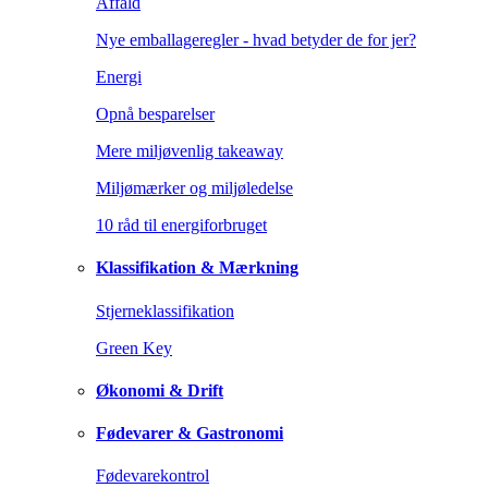
Affald
Nye emballageregler - hvad betyder de for jer?
Energi
Opnå besparelser
Mere miljøvenlig takeaway
Miljømærker og miljøledelse
10 råd til energiforbruget
Klassifikation & Mærkning
Stjerneklassifikation
Green Key
Økonomi & Drift
Fødevarer & Gastronomi
Fødevarekontrol