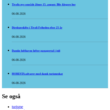
Tivolis nye område åbner 15. august: Bliv klogere her
06-08-2026
Direktørskifte i Tivoli Friheden efter 25 år
06-08-2026
Danske lufthavne løfter passagertal i juli
06-08-2026
HORESTA advarer mod dansk turismeskat
06-08-2026
Se også
turisme