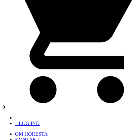
0
LOG IND
OM HORESTA
KONTAKT