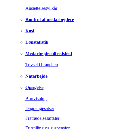
Ansættelsesvilkår
Kontrol af medarbejdere
Kost
Lønstatistik
Medarbejdertilfredshed
Trivsel i branchen
Natarbejde
Opsigelse
Bortvisning
Dagpengesatser
Fratrædelsesaftaler
Fritstilling og suspension