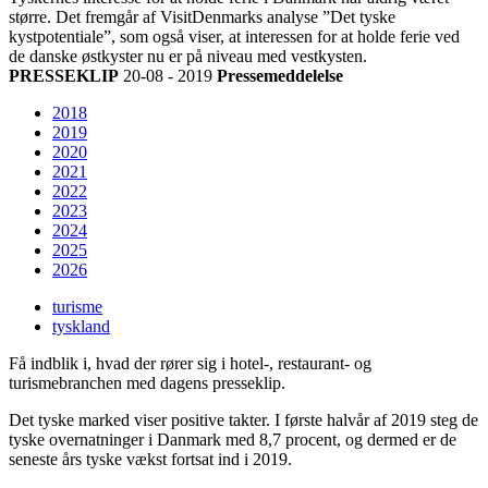
større. Det fremgår af VisitDenmarks analyse ”Det tyske
kystpotentiale”, som også viser, at interessen for at holde ferie ved
de danske østkyster nu er på niveau med vestkysten.
PRESSEKLIP
20-08 - 2019
Pressemeddelelse
2018
2019
2020
2021
2022
2023
2024
2025
2026
turisme
tyskland
Få indblik i, hvad der rører sig i hotel-, restaurant- og
turismebranchen med dagens presseklip.
Det tyske marked viser positive takter. I første halvår af 2019 steg de
tyske overnatninger i Danmark med 8,7 procent, og dermed er de
seneste års tyske vækst fortsat ind i 2019.