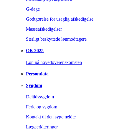
G-dage
Godtgørelse for usaglig afskedigelse
Masseafskedigelser
Særligt beskyttede lønmodtagere
OK 2025
Løn på hovedoverenskomsten
Persondata
Sygdom
Deltidssygdom
Ferie og sygdom
Kontakt til den sygemeldte
Lægeerklæringer