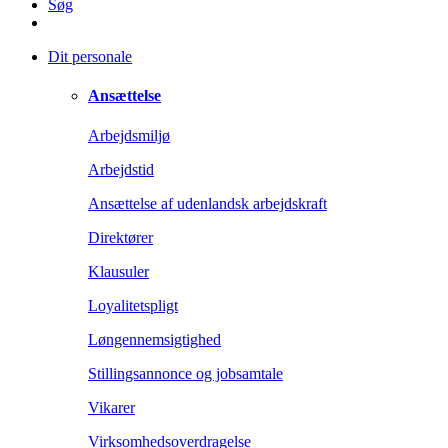
Søg
Dit personale
Ansættelse
Arbejdsmiljø
Arbejdstid
Ansættelse af udenlandsk arbejdskraft
Direktører
Klausuler
Loyalitetspligt
Løngennemsigtighed
Stillingsannonce og jobsamtale
Vikarer
Virksomhedsoverdragelse