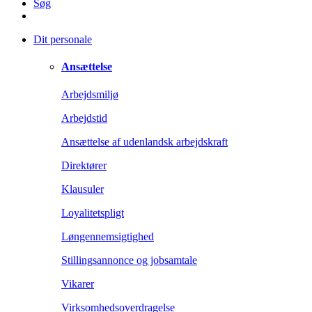
Søg
Dit personale
Ansættelse
Arbejdsmiljø
Arbejdstid
Ansættelse af udenlandsk arbejdskraft
Direktører
Klausuler
Loyalitetspligt
Løngennemsigtighed
Stillingsannonce og jobsamtale
Vikarer
Virksomhedsoverdragelse