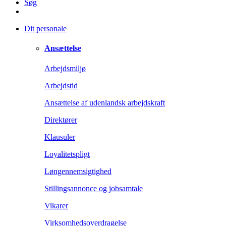
Søg
Dit personale
Ansættelse
Arbejdsmiljø
Arbejdstid
Ansættelse af udenlandsk arbejdskraft
Direktører
Klausuler
Loyalitetspligt
Løngennemsigtighed
Stillingsannonce og jobsamtale
Vikarer
Virksomhedsoverdragelse