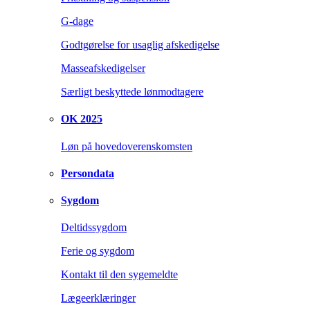
G-dage
Godtgørelse for usaglig afskedigelse
Masseafskedigelser
Særligt beskyttede lønmodtagere
OK 2025
Løn på hovedoverenskomsten
Persondata
Sygdom
Deltidssygdom
Ferie og sygdom
Kontakt til den sygemeldte
Lægeerklæringer