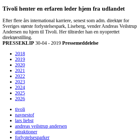
Tivoli henter en erfaren leder hjem fra udlandet
Efter flere års international karriere, senest som adm. direktør for
Sveriges største forlystelsespark, Liseberg, vender Andreas Veilstrup
Andersen nu hjem til Tivoli. Her tiltræder han en nyoprettet
direktørstilling.
PRESSEKLIP
30-04 - 2019
Pressemeddelelse
2018
2019
2020
2021
2022
2023
2024
2025
2026
tivoli
navnestof
lars liebst
andreas veilstrup andersen
attraktioner
forlystelsesparker