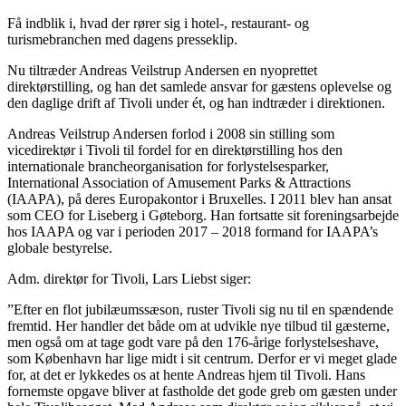
Få indblik i, hvad der rører sig i hotel-, restaurant- og
turismebranchen med dagens presseklip.
Nu tiltræder Andreas Veilstrup Andersen en nyoprettet
direktørstilling, og han det samlede ansvar for gæstens oplevelse og
den daglige drift af Tivoli under ét, og han indtræder i direktionen.
Andreas Veilstrup Andersen forlod i 2008 sin stilling som
vicedirektør i Tivoli til fordel for en direktørstilling hos den
internationale brancheorganisation for forlystelsesparker,
International Association of Amusement Parks & Attractions
(IAAPA), på deres Europakontor i Bruxelles. I 2011 blev han ansat
som CEO for Liseberg i Gøteborg. Han fortsatte sit foreningsarbejde
hos IAAPA og var i perioden 2017 – 2018 formand for IAAPA’s
globale bestyrelse.
Adm. direktør for Tivoli, Lars Liebst siger:
”Efter en flot jubilæumssæson, ruster Tivoli sig nu til en spændende
fremtid. Her handler det både om at udvikle nye tilbud til gæsterne,
men også om at tage godt vare på den 176-årige forlystelseshave,
som København har lige midt i sit centrum. Derfor er vi meget glade
for, at det er lykkedes os at hente Andreas hjem til Tivoli. Hans
fornemste opgave bliver at fastholde det gode greb om gæsten under