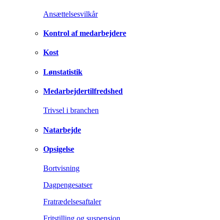
Ansættelsesvilkår
Kontrol af medarbejdere
Kost
Lønstatistik
Medarbejdertilfredshed
Trivsel i branchen
Natarbejde
Opsigelse
Bortvisning
Dagpengesatser
Fratrædelsesaftaler
Fritstilling og suspension