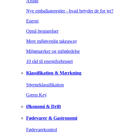
Affald
Nye emballageregler - hvad betyder de for jer?
Energi
Opnå besparelser
Mere miljøvenlig takeaway
Miljømærker og miljøledelse
10 råd til energiforbruget
Klassifikation & Mærkning
Stjerneklassifikation
Green Key
Økonomi & Drift
Fødevarer & Gastronomi
Fødevarekontrol