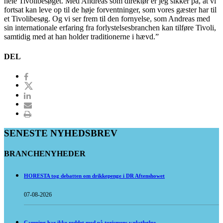
hele Tivolibesøget. Med Andreas som direktør er jeg sikker på, at vi
fortsat kan leve op til de høje forventninger, som vores gæster har til
et Tivolibesøg. Og vi ser frem til den fornyelse, som Andreas med
sin internationale erfaring fra forlystelsesbranchen kan tilføre Tivoli,
samtidig med at han holder traditionerne i hævd.”
DEL
SENESTE NYHEDSBREV
BRANCHENYHEDER
HORESTA tog debatten om drikkepenge i DR Aftenshowet
07-08-2026
Camping har ikke reddet med på turismens vækstbølge