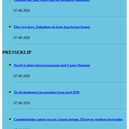
07-08-2026
Efter nye krav: Emballage på lager kan fortsat bruges
07-08-2026
PRESSEKLIP
Norrlyst åbner burgerrestaurant med Casper Drømme
07-08-2026
Tivoli planlægger investeringer frem mod 2030
07-08-2026
Campingpladser mister terræn i dansk turisme: Efterlyser moderne lovgivning