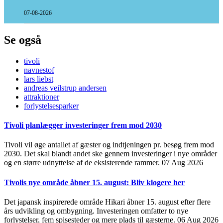
07-08-2026
Se også
tivoli
navnestof
lars liebst
andreas veilstrup andersen
attraktioner
forlystelsesparker
Tivoli planlægger investeringer frem mod 2030
Tivoli vil øge antallet af gæster og indtjeningen pr. besøg frem mod
2030. Det skal blandt andet ske gennem investeringer i nye områder
og en større udnyttelse af de eksisterende rammer.
07 Aug 2026
Tivolis nye område åbner 15. august: Bliv klogere her
Det japansk inspirerede område Hikari åbner 15. august efter flere
års udvikling og ombygning. Investeringen omfatter to nye
forlystelser, fem spisesteder og mere plads til gæsterne.
06 Aug 2026