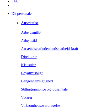
Søg
Dit personale
Ansættelse
Arbejdsmiljø
Arbejdstid
Ansættelse af udenlandsk arbejdskraft
Direktører
Klausuler
Loyalitetspligt
Løngennemsigtighed
Stillingsannonce og jobsamtale
Vikarer
Virksomhedsoverdragelse