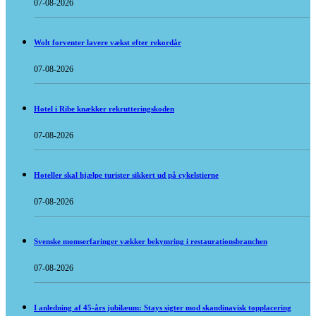
07-08-2026
Wolt forventer lavere vækst efter rekordår
07-08-2026
Hotel i Ribe knækker rekrutteringskoden
07-08-2026
Hoteller skal hjælpe turister sikkert ud på cykelstierne
07-08-2026
Svenske momserfaringer vækker bekymring i restaurationsbranchen
07-08-2026
I anledning af 45-års jubilæum: Stays sigter mod skandinavisk topplacering