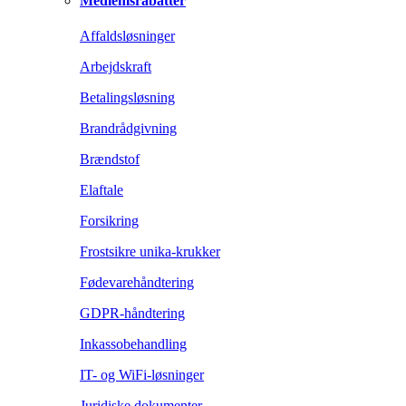
Medlemsrabatter
Affaldsløsninger
Arbejdskraft
Betalingsløsning
Brandrådgivning
Brændstof
Elaftale
Forsikring
Frostsikre unika-krukker
Fødevarehåndtering
GDPR-håndtering
Inkassobehandling
IT- og WiFi-løsninger
Juridiske dokumenter