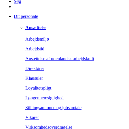
Søg
Dit personale
Ansættelse
Arbejdsmiljø
Arbejdstid
Ansættelse af udenlandsk arbejdskraft
Direktører
Klausuler
Loyalitetspligt
Løngennemsigtighed
Stillingsannonce og jobsamtale
Vikarer
Virksomhedsoverdragelse