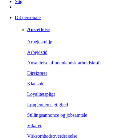
Søg
Dit personale
Ansættelse
Arbejdsmiljø
Arbejdstid
Ansættelse af udenlandsk arbejdskraft
Direktører
Klausuler
Loyalitetspligt
Løngennemsigtighed
Stillingsannonce og jobsamtale
Vikarer
Virksomhedsoverdragelse