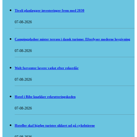
Tivoli planlægger investeringer frem mod 2030
07-08-2026
Campingpladser mister terræn i dansk turisme: Efterlyser moderne lovgivning
07-08-2026
Wolt forventer lavere vækst efter rekordår
07-08-2026
Hotel i Ribe knækker rekrutteringskoden
07-08-2026
Hoteller skal hjælpe turister sikkert ud på cykelstierne