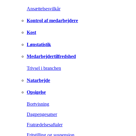
Ansættelsesvilkår
Kontrol af medarbejdere
Kost
Lønstatistik
Medarbejdertilfredshed
Trivsel i branchen
Natarbejde
Opsigelse
Bortvisning
Dagpengesatser
Fratrædelsesaftaler
Fritstilling og suspension