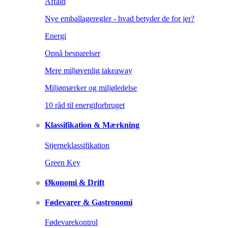
Affald
Nye emballageregler - hvad betyder de for jer?
Energi
Opnå besparelser
Mere miljøvenlig takeaway
Miljømærker og miljøledelse
10 råd til energiforbruget
Klassifikation & Mærkning
Stjerneklassifikation
Green Key
Økonomi & Drift
Fødevarer & Gastronomi
Fødevarekontrol