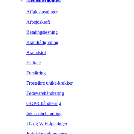
Medlemsrabatter
Affaldsløsninger
Arbejdskraft
Betalingsløsning
Brandrådgivning
Brændstof
Elaftale
Forsikring
Frostsikre unika-krukker
Fødevarehåndtering
GDPR-håndtering
Inkassobehandling
IT- og WiFi-løsninger
Juridiske dokumenter