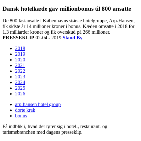
Dansk hotelkæde gav millionbonus til 800 ansatte
De 800 fastansatte i Københavns største hotelgruppe, Arp-Hansen,
fik sidste år 14 millioner kroner i bonus. Kæden omsatte i 2018 for
1,3 milliarder kroner og fik overskud på 266 millioner.
PRESSEKLIP
02-04 - 2019
Stand By
2018
2019
2020
2021
2022
2023
2024
2025
2026
arp-hansen hotel group
dorte krak
bonus
Få indblik i, hvad der rører sig i hotel-, restaurant- og
turismebranchen med dagens presseklip.