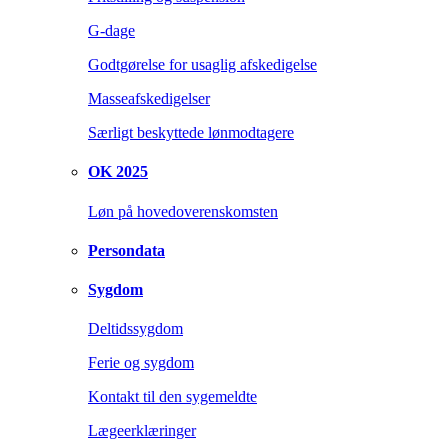
G-dage
Godtgørelse for usaglig afskedigelse
Masseafskedigelser
Særligt beskyttede lønmodtagere
OK 2025
Løn på hovedoverenskomsten
Persondata
Sygdom
Deltidssygdom
Ferie og sygdom
Kontakt til den sygemeldte
Lægeerklæringer