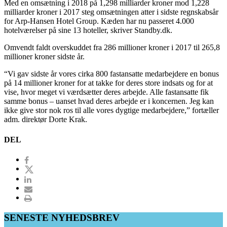
Med en omsætning i 2018 på 1,298 milliarder kroner mod 1,228
milliarder kroner i 2017 steg omsætningen atter i sidste regnskabsår
for Arp-Hansen Hotel Group. Kæden har nu passeret 4.000
hotelværelser på sine 13 hoteller, skriver Standby.dk.
Omvendt faldt overskuddet fra 286 millioner kroner i 2017 til 265,8
millioner kroner sidste år.
“Vi gav sidste år vores cirka 800 fastansatte medarbejdere en bonus
på 14 millioner kroner for at takke for deres store indsats og for at
vise, hvor meget vi værdsætter deres arbejde. Alle fastansatte fik
samme bonus – uanset hvad deres arbejde er i koncernen. Jeg kan
ikke give stor nok ros til alle vores dygtige medarbejdere,” fortæller
adm. direktør Dorte Krak.
DEL
SENESTE NYHEDSBREV