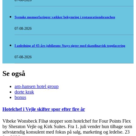
07-08-2026
Svenske momserfaringer vækker bekymring i restaurationsbranchen
07-08-2026
I anledning af 45-års jubilæum: Stays sigter mod skandinavisk topplacering
07-08-2026
Se også
arp-hansen hotel group
dorte krak
bonus
Hotelchef i Vejle skifter spor efter fire år
Vibeke Wonsbeck Filsø stopper som hotelchef for Four Points Flex
by Sheraton Vejle og Kirk Suites. Fra 1. juli vender hun tilbage som
selvstændig konsulent med fokus på salg, marketing og ledelse.
23