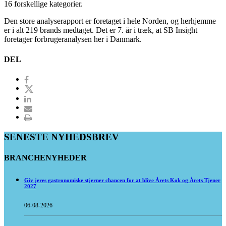
16 forskellige kategorier.
Den store analyserapport er foretaget i hele Norden, og herhjemme
er i alt 219 brands medtaget. Det er 7. år i træk, at SB Insight
foretager forbrugeranalysen her i Danmark.
DEL
SENESTE NYHEDSBREV
BRANCHENYHEDER
Giv jeres gastronomiske stjerner chancen for at blive Årets Kok og Årets Tjener
2027
06-08-2026