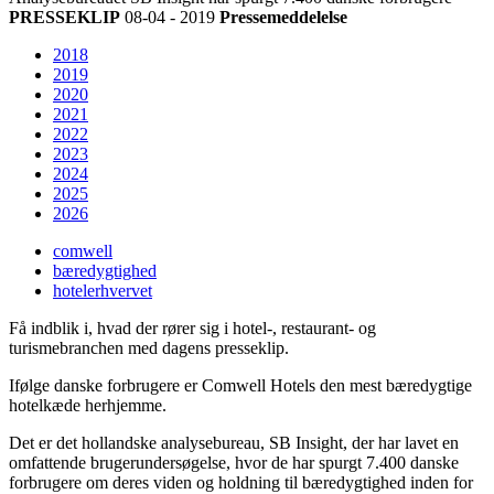
PRESSEKLIP
08-04 - 2019
Pressemeddelelse
2018
2019
2020
2021
2022
2023
2024
2025
2026
comwell
bæredygtighed
hotelerhvervet
Få indblik i, hvad der rører sig i hotel-, restaurant- og
turismebranchen med dagens presseklip.
Ifølge danske forbrugere er Comwell Hotels den mest bæredygtige
hotelkæde herhjemme.
Det er det hollandske analysebureau, SB Insight, der har lavet en
omfattende brugerundersøgelse, hvor de har spurgt 7.400 danske
forbrugere om deres viden og holdning til bæredygtighed inden for