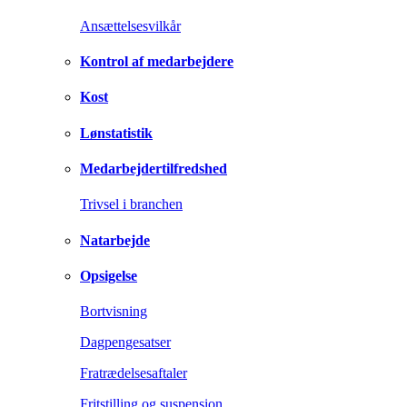
Ansættelsesvilkår
Kontrol af medarbejdere
Kost
Lønstatistik
Medarbejdertilfredshed
Trivsel i branchen
Natarbejde
Opsigelse
Bortvisning
Dagpengesatser
Fratrædelsesaftaler
Fritstilling og suspension