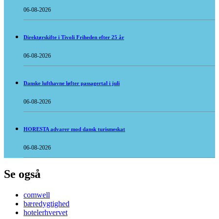
06-08-2026
Direktørskifte i Tivoli Friheden efter 25 år
06-08-2026
Danske lufthavne løfter passagertal i juli
06-08-2026
HORESTA advarer mod dansk turismeskat
06-08-2026
Se også
comwell
bæredygtighed
hotelerhvervet