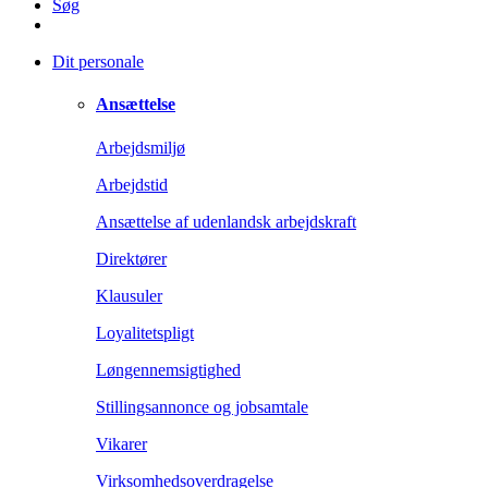
Søg
Dit personale
Ansættelse
Arbejdsmiljø
Arbejdstid
Ansættelse af udenlandsk arbejdskraft
Direktører
Klausuler
Loyalitetspligt
Løngennemsigtighed
Stillingsannonce og jobsamtale
Vikarer
Virksomhedsoverdragelse