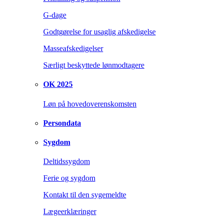
G-dage
Godtgørelse for usaglig afskedigelse
Masseafskedigelser
Særligt beskyttede lønmodtagere
OK 2025
Løn på hovedoverenskomsten
Persondata
Sygdom
Deltidssygdom
Ferie og sygdom
Kontakt til den sygemeldte
Lægeerklæringer