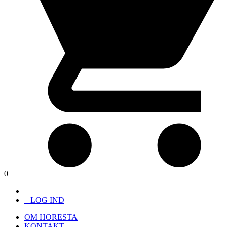
0
LOG IND
OM HORESTA
KONTAKT