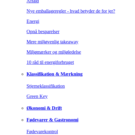
Affald
Nye emballageregler - hvad betyder de for jer?
Energi
Opnå besparelser
Mere miljøvenlig takeaway
Miljømærker og miljøledelse
10 råd til energiforbruget
Klassifikation & Mærkning
Stjerneklassifikation
Green Key
Økonomi & Drift
Fødevarer & Gastronomi
Fødevarekontrol