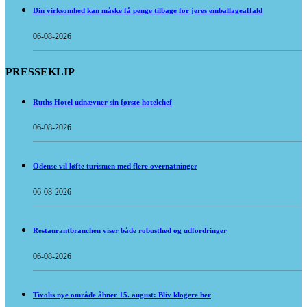
Din virksomhed kan måske få penge tilbage for jeres emballageaffald
06-08-2026
PRESSEKLIP
Ruths Hotel udnævner sin første hotelchef
06-08-2026
Odense vil løfte turismen med flere overnatninger
06-08-2026
Restaurantbranchen viser både robusthed og udfordringer
06-08-2026
Tivolis nye område åbner 15. august: Bliv klogere her