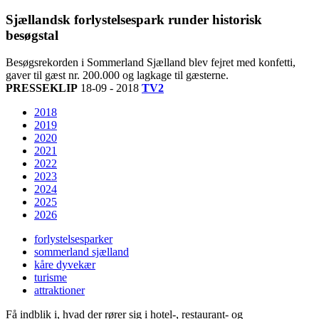
Sjællandsk forlystelsespark runder historisk
besøgstal
Besøgsrekorden i Sommerland Sjælland blev fejret med konfetti,
gaver til gæst nr. 200.000 og lagkage til gæsterne.
PRESSEKLIP
18-09 - 2018
TV2
2018
2019
2020
2021
2022
2023
2024
2025
2026
forlystelsesparker
sommerland sjælland
kåre dyvekær
turisme
attraktioner
Få indblik i, hvad der rører sig i hotel-, restaurant- og