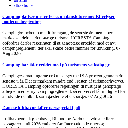
turisme
attraktioner
Campingpladser mister terræn i dansk turisme: Efterlyser
moderne lovgivning
Campingbranchen har haft fremgang de seneste år, men taber
markedsandele til den øvrige turisme. HORESTA Camping
opfordrer derfor regeringen til at genoptage arbejdet med et nyt
campingreglement, der skal skabe bedre rammer for udvikling.
07
Aug 2026
Camping har ikke reddet med på turismens vækstbølge
Campingovernatningerne er kun steget med 9,8 procent gennem de
seneste ti år. Det er markant mindre end i resten af turismeerhvervet.
HORESTA Camping opfordrer regeringen til hurtigt at genoptage
arbejdet med et nyt campingreglement, så erhvervet får mulighed for
at udvikle de tilbud, som gæsterne efterspørger.
07 Aug 2026
Danske lufthavne løfter passagertal i juli
Lufthavnene i København, Billund og Aarhus havde alle flere
passagerer i juli 2026 end året før. Internationale ruter og