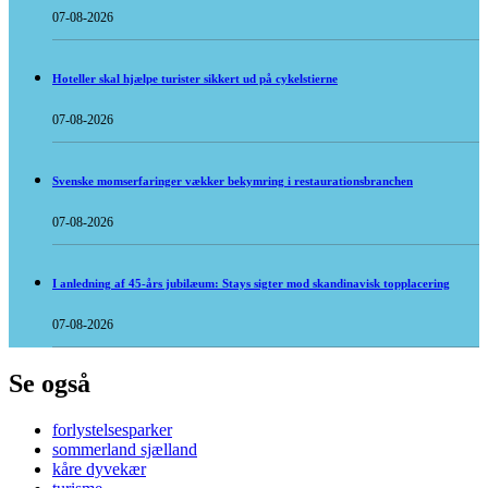
07-08-2026
Hoteller skal hjælpe turister sikkert ud på cykelstierne
07-08-2026
Svenske momserfaringer vækker bekymring i restaurationsbranchen
07-08-2026
I anledning af 45-års jubilæum: Stays sigter mod skandinavisk topplacering
07-08-2026
Se også
forlystelsesparker
sommerland sjælland
kåre dyvekær