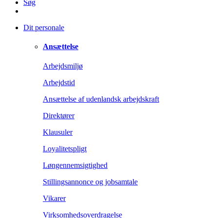
Søg
Dit personale
Ansættelse
Arbejdsmiljø
Arbejdstid
Ansættelse af udenlandsk arbejdskraft
Direktører
Klausuler
Loyalitetspligt
Løngennemsigtighed
Stillingsannonce og jobsamtale
Vikarer
Virksomhedsoverdragelse