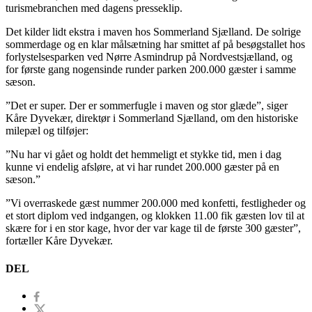
turismebranchen med dagens presseklip.
Det kilder lidt ekstra i maven hos Sommerland Sjælland. De solrige
sommerdage og en klar målsætning har smittet af på besøgstallet hos
forlystelsesparken ved Nørre Asmindrup på Nordvestsjælland, og
for første gang nogensinde runder parken 200.000 gæster i samme
sæson.
”Det er super. Der er sommerfugle i maven og stor glæde”, siger
Kåre Dyvekær, direktør i Sommerland Sjælland, om den historiske
milepæl og tilføjer:
”Nu har vi gået og holdt det hemmeligt et stykke tid, men i dag
kunne vi endelig afsløre, at vi har rundet 200.000 gæster på en
sæson.”
”Vi overraskede gæst nummer 200.000 med konfetti, festligheder og
et stort diplom ved indgangen, og klokken 11.00 fik gæsten lov til at
skære for i en stor kage, hvor der var kage til de første 300 gæster”,
fortæller Kåre Dyvekær.
DEL