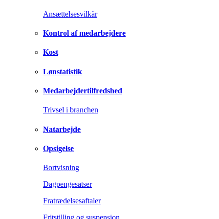
Ansættelsesvilkår
Kontrol af medarbejdere
Kost
Lønstatistik
Medarbejdertilfredshed
Trivsel i branchen
Natarbejde
Opsigelse
Bortvisning
Dagpengesatser
Fratrædelsesaftaler
Fritstilling og suspension