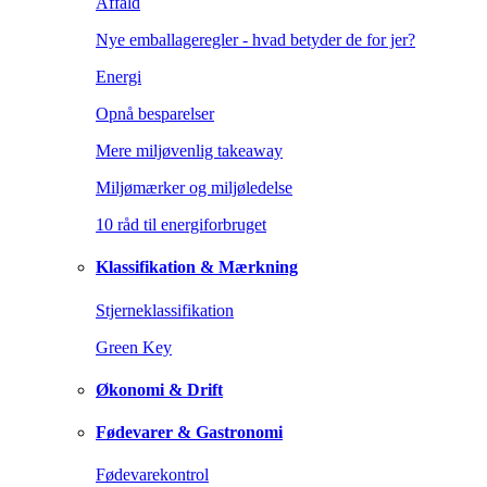
Affald
Nye emballageregler - hvad betyder de for jer?
Energi
Opnå besparelser
Mere miljøvenlig takeaway
Miljømærker og miljøledelse
10 råd til energiforbruget
Klassifikation & Mærkning
Stjerneklassifikation
Green Key
Økonomi & Drift
Fødevarer & Gastronomi
Fødevarekontrol