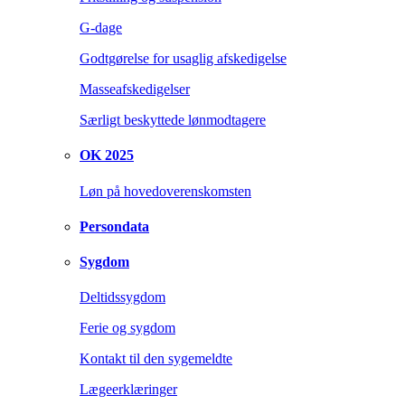
G-dage
Godtgørelse for usaglig afskedigelse
Masseafskedigelser
Særligt beskyttede lønmodtagere
OK 2025
Løn på hovedoverenskomsten
Persondata
Sygdom
Deltidssygdom
Ferie og sygdom
Kontakt til den sygemeldte
Lægeerklæringer