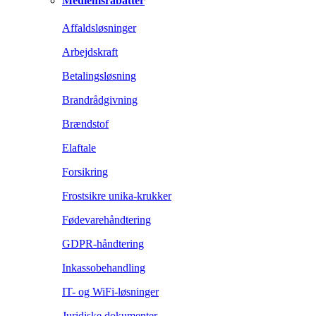
Medlemsrabatter
Affaldsløsninger
Arbejdskraft
Betalingsløsning
Brandrådgivning
Brændstof
Elaftale
Forsikring
Frostsikre unika-krukker
Fødevarehåndtering
GDPR-håndtering
Inkassobehandling
IT- og WiFi-løsninger
Juridiske dokumenter