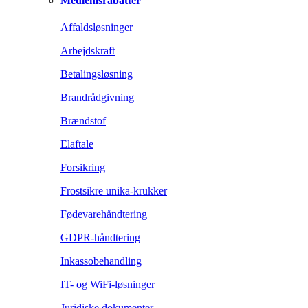
Medlemsrabatter
Affaldsløsninger
Arbejdskraft
Betalingsløsning
Brandrådgivning
Brændstof
Elaftale
Forsikring
Frostsikre unika-krukker
Fødevarehåndtering
GDPR-håndtering
Inkassobehandling
IT- og WiFi-løsninger
Juridiske dokumenter