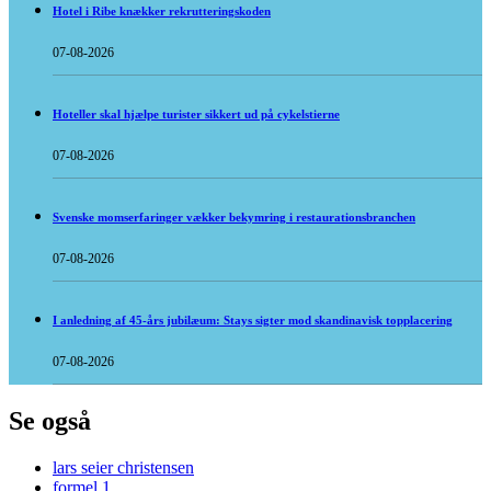
Hotel i Ribe knækker rekrutteringskoden
07-08-2026
Hoteller skal hjælpe turister sikkert ud på cykelstierne
07-08-2026
Svenske momserfaringer vækker bekymring i restaurationsbranchen
07-08-2026
I anledning af 45-års jubilæum: Stays sigter mod skandinavisk topplacering
07-08-2026
Se også
lars seier christensen
formel 1