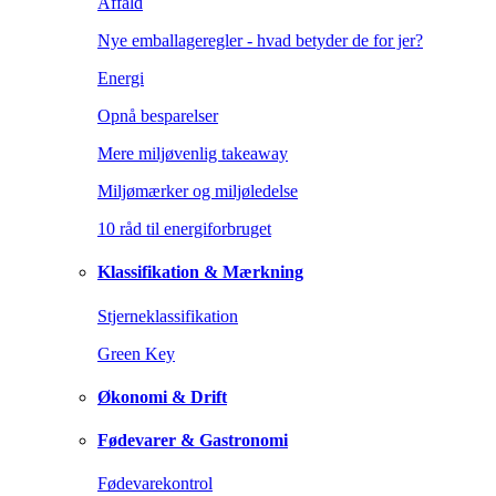
Affald
Nye emballageregler - hvad betyder de for jer?
Energi
Opnå besparelser
Mere miljøvenlig takeaway
Miljømærker og miljøledelse
10 råd til energiforbruget
Klassifikation & Mærkning
Stjerneklassifikation
Green Key
Økonomi & Drift
Fødevarer & Gastronomi
Fødevarekontrol