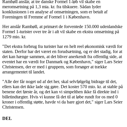
Rambøll anslår, at tre danske Formel 1-løb vil skabe en
meromsætning på 1,3 mia. kr. fra tilskuere. Sådan lyder
konklusionen i en analyse af omsætningen, som er betalt af
Foreningen til Fremme af Formel 1 i København.
Her anslår Rambøll, at primært de forventede 150.000 udenlandske
Formel 1-turister over tre år i alt vil skabe en ekstra omsætning på
1279 mio. kr.
"Det ekstra forbrug fra turister har en helt reel økonomisk værdi for
staten. Derfor har det været en forudsætning, og er det stadig, for at
det kan hænge sammen, at det bliver anerkendt fra offentlig side, at
eventet har en værdi for Danmark og København," siger Lars Seier
Christensen, der er med i gruppem, som forsøger at trække
arrangementet til landet.
"Alle der får noget ud af det her, skal selvfølgelig bidrage til det,
ellers kan det ikke lade sig gøre. Det koster 570 mio. kr. at stable på
benene det første år, og det kan vi simpelthen ikke få direkte ind i
billetindtægter. Hvis vi kunne få det til at løbe rundt for os med 0
kroner i offentlig støtte, havde vi da bare gjort det," siger Lars Seier
Christensen.
DEL