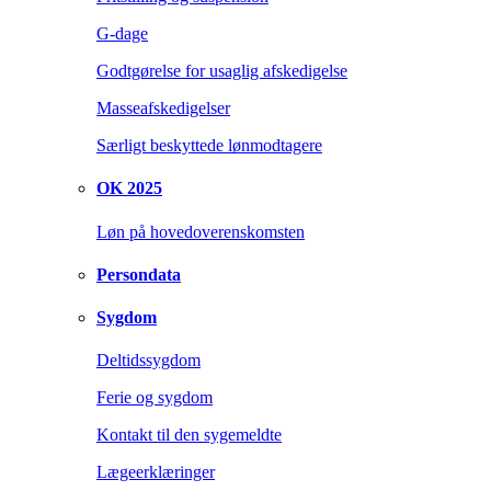
G-dage
Godtgørelse for usaglig afskedigelse
Masseafskedigelser
Særligt beskyttede lønmodtagere
OK 2025
Løn på hovedoverenskomsten
Persondata
Sygdom
Deltidssygdom
Ferie og sygdom
Kontakt til den sygemeldte
Lægeerklæringer