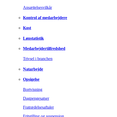
Ansættelsesvilkår
Kontrol af medarbejdere
Kost
Lønstatistik
Medarbejdertilfredshed
Trivsel i branchen
Natarbejde
Opsigelse
Bortvisning
Dagpengesatser
Fratrædelsesaftaler
Fritstilling og suspension