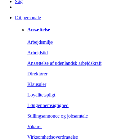
Søg
Dit personale
Ansættelse
Arbejdsmiljø
Arbejdstid
Ansættelse af udenlandsk arbejdskraft
Direktører
Klausuler
Loyalitetspligt
Løngennemsigtighed
Stillingsannonce og jobsamtale
Vikarer
Virksomhedsoverdragelse