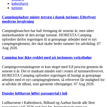
københavn
turisme
Campingpladser mister terræn i dansk turisme: Efterlyser
moderne lovgivning
Campingbranchen har haft fremgang de seneste år, men taber
markedsandele til den øvrige turisme. HORESTA Camping
opfordrer derfor regeringen til at genoptage arbejdet med et nyt
campingreglement, der skal skabe bedre rammer for udvikling.
07
Aug 2026
Camping har ikke reddet med på turismens vækstbølge
Campingovernatningerne er kun steget med 9,8 procent gennem de
seneste ti år. Det er markant mindre end i resten af turismeerhvervet.
HORESTA Camping opfordrer regeringen til hurtigt at genoptage
arbejdet med et nyt campingreglement, så erhvervet får mulighed for
at udvikle de tilbud, som gæsterne efterspørger.
07 Aug 2026
Danske lufthavne løfter passagertal i juli
Lufthavnene i København, Billund og Aarhus havde alle flere
passagerer i juli 2026 end året før. Internationale ruter og