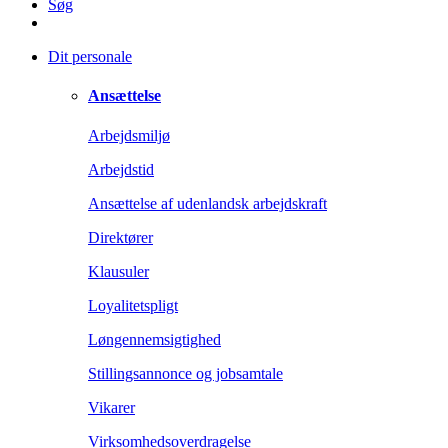
Søg
Dit personale
Ansættelse
Arbejdsmiljø
Arbejdstid
Ansættelse af udenlandsk arbejdskraft
Direktører
Klausuler
Loyalitetspligt
Løngennemsigtighed
Stillingsannonce og jobsamtale
Vikarer
Virksomhedsoverdragelse