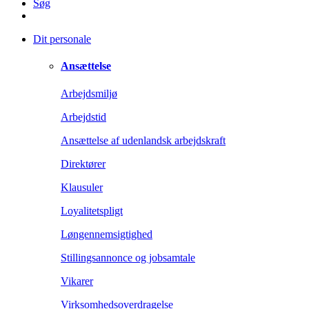
Søg
Dit personale
Ansættelse
Arbejdsmiljø
Arbejdstid
Ansættelse af udenlandsk arbejdskraft
Direktører
Klausuler
Loyalitetspligt
Løngennemsigtighed
Stillingsannonce og jobsamtale
Vikarer
Virksomhedsoverdragelse