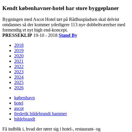
Kendt københavner-hotel har store byggeplaner
Bygningen med Ascot Hotel tæt på Rådhuspladsen skal delvist
omdannes så der kommer yderligere 113 nye dobbeltværelser med
formentlig et nyt high end-koncept.
PRESSEKLIP
19-10 - 2018
Stand By
2018
2019
2020
2021
2022
2023
2024
2025
2026
københavn
hotel
ascot
frederik hildebrandt hammer
hildebrandt
Få indblik i, hvad der rører sig i hotel-, restaurant- og