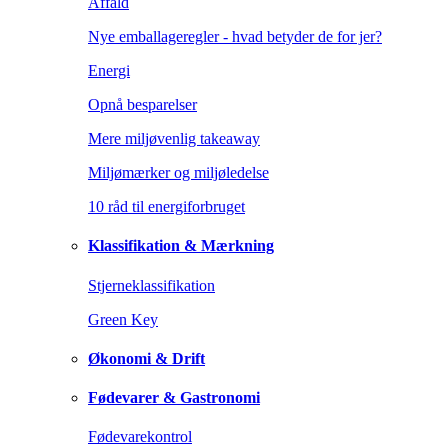
Affald
Nye emballageregler - hvad betyder de for jer?
Energi
Opnå besparelser
Mere miljøvenlig takeaway
Miljømærker og miljøledelse
10 råd til energiforbruget
Klassifikation & Mærkning
Stjerneklassifikation
Green Key
Økonomi & Drift
Fødevarer & Gastronomi
Fødevarekontrol