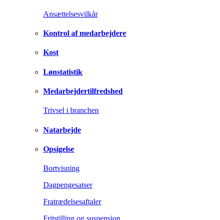
Ansættelsesvilkår
Kontrol af medarbejdere
Kost
Lønstatistik
Medarbejdertilfredshed
Trivsel i branchen
Natarbejde
Opsigelse
Bortvisning
Dagpengesatser
Fratrædelsesaftaler
Fritstilling og suspension