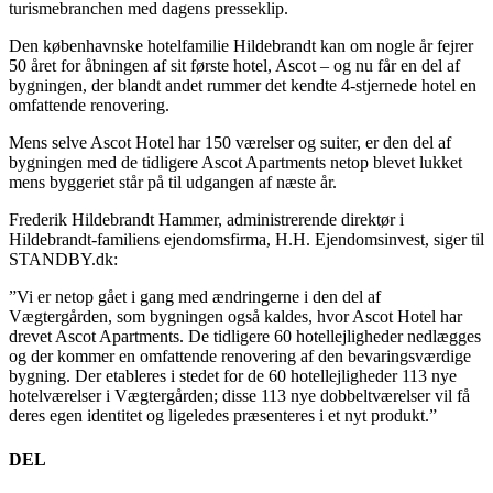
turismebranchen med dagens presseklip.
Den københavnske hotelfamilie Hildebrandt kan om nogle år fejrer
50 året for åbningen af sit første hotel, Ascot – og nu får en del af
bygningen, der blandt andet rummer det kendte 4-stjernede hotel en
omfattende renovering.
Mens selve Ascot Hotel har 150 værelser og suiter, er den del af
bygningen med de tidligere Ascot Apartments netop blevet lukket
mens byggeriet står på til udgangen af næste år.
Frederik Hildebrandt Hammer, administrerende direktør i
Hildebrandt-familiens ejendomsfirma, H.H. Ejendomsinvest, siger til
STANDBY.dk:
”Vi er netop gået i gang med ændringerne i den del af
Vægtergården, som bygningen også kaldes, hvor Ascot Hotel har
drevet Ascot Apartments. De tidligere 60 hotellejligheder nedlægges
og der kommer en omfattende renovering af den bevaringsværdige
bygning. Der etableres i stedet for de 60 hotellejligheder 113 nye
hotelværelser i Vægtergården; disse 113 nye dobbeltværelser vil få
deres egen identitet og ligeledes præsenteres i et nyt produkt.”
DEL