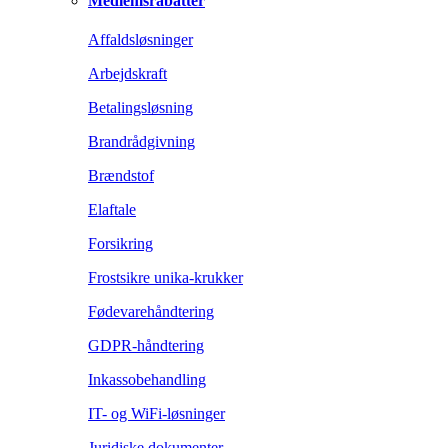
Medlemsrabatter
Affaldsløsninger
Arbejdskraft
Betalingsløsning
Brandrådgivning
Brændstof
Elaftale
Forsikring
Frostsikre unika-krukker
Fødevarehåndtering
GDPR-håndtering
Inkassobehandling
IT- og WiFi-løsninger
Juridiske dokumenter