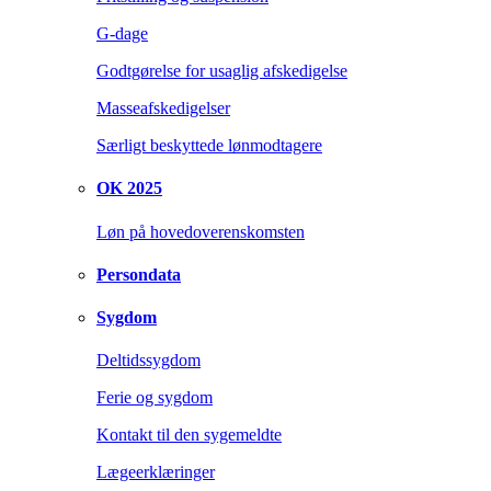
G-dage
Godtgørelse for usaglig afskedigelse
Masseafskedigelser
Særligt beskyttede lønmodtagere
OK 2025
Løn på hovedoverenskomsten
Persondata
Sygdom
Deltidssygdom
Ferie og sygdom
Kontakt til den sygemeldte
Lægeerklæringer