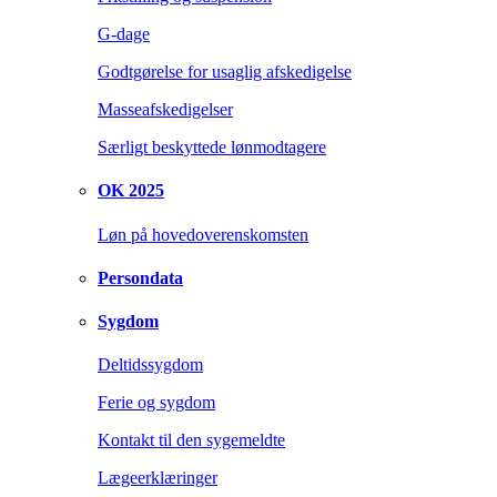
G-dage
Godtgørelse for usaglig afskedigelse
Masseafskedigelser
Særligt beskyttede lønmodtagere
OK 2025
Løn på hovedoverenskomsten
Persondata
Sygdom
Deltidssygdom
Ferie og sygdom
Kontakt til den sygemeldte
Lægeerklæringer