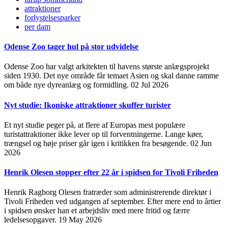
attraktioner
forlystelsesparker
per dam
Odense Zoo tager hul på stor udvidelse
Odense Zoo har valgt arkitekten til havens største anlægsprojekt
siden 1930. Det nye område får temaet Asien og skal danne ramme
om både nye dyreanlæg og formidling.
02 Jul 2026
Nyt studie: Ikoniske attraktioner skuffer turister
Et nyt studie peger på, at flere af Europas mest populære
turistattraktioner ikke lever op til forventningerne. Lange køer,
trængsel og høje priser går igen i kritikken fra besøgende.
02 Jun
2026
Henrik Olesen stopper efter 22 år i spidsen for Tivoli Friheden
Henrik Ragborg Olesen fratræder som administrerende direktør i
Tivoli Friheden ved udgangen af september. Efter mere end to årtier
i spidsen ønsker han et arbejdsliv med mere fritid og færre
ledelsesopgaver.
19 May 2026