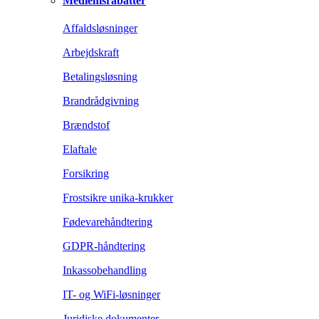
Medlemsrabatter
Affaldsløsninger
Arbejdskraft
Betalingsløsning
Brandrådgivning
Brændstof
Elaftale
Forsikring
Frostsikre unika-krukker
Fødevarehåndtering
GDPR-håndtering
Inkassobehandling
IT- og WiFi-løsninger
Juridiske dokumenter