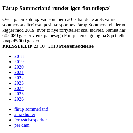
Fårup Sommerland runder igen flot milepæl
Oven på en kold og våd sommer i 2017 har dette årets varme
sommer og efterår sat positive spor hos Fårup Sommerland, der nu
kigger mod 2019, hvor to nye forlystelser skal indvies. Samlet har
602.089 gæster været på besøg i Fårup – en stigning på 8 pct. eller
knap 45.000 gæster.
PRESSEKLIP
23-10 - 2018
Pressemeddelelse
2018
2019
2020
2021
2022
2023
2024
2025
2026
fårup sommerland
attraktioner
forlystelsesparker
per dam