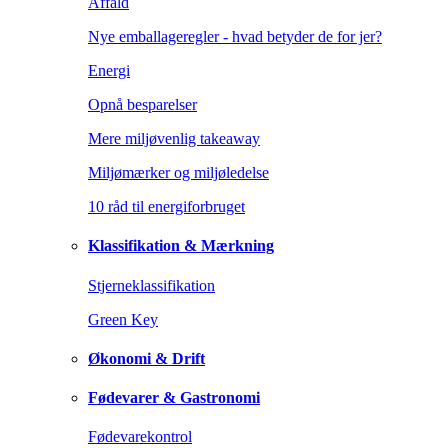
Affald
Nye emballageregler - hvad betyder de for jer?
Energi
Opnå besparelser
Mere miljøvenlig takeaway
Miljømærker og miljøledelse
10 råd til energiforbruget
Klassifikation & Mærkning
Stjerneklassifikation
Green Key
Økonomi & Drift
Fødevarer & Gastronomi
Fødevarekontrol