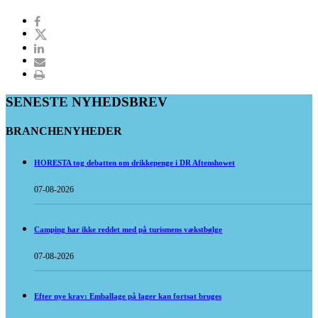
SENESTE NYHEDSBREV
BRANCHENYHEDER
HORESTA tog debatten om drikkepenge i DR Aftenshowet
07-08-2026
Camping har ikke reddet med på turismens vækstbølge
07-08-2026
Efter nye krav: Emballage på lager kan fortsat bruges