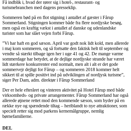
Få indblik i, hvad der rører sig i hotel-, restaurant- og
turismebranchen med dagens presseklip.
Sommeren bød på en flot stigning i antallet af gæster i Fårup
Sommerland. Stigningen kommer både fra flere nordjyske besøg,
men også en kraftig vækst i antallet af danske og udenlandske
turister som har slået vejen forbi Fårup.
”Vi har haft en god sæson. April var godt nok lidt kold, men allerede
i maj kom sommeren, og så fortsatte den faktisk helt til september og
vendte så stærkt tilbage igen her i uge 41 og 42. De mange varme
sommerdage har betydet, at de dejlige nordjyske strande har været
lidt stærkere konkurrenter end normalt, men alt i alt er det gode
sommervejr dejligt for Fårup – og sommeren 2018 kommer helt
sikkert til at spille positivt ind på udviklingen af nordjysk turisme”,
siger Per Dam, adm. direktør i Fårup Sommerland
Der er hele efteråret og vinteren aktivitet på Hotel Fårup med både
virksomheds- og private arrangementer. Fårup Sommerland har også
allerede øjnene rettet mod den kommende sæson, som byder på en
række nye og spændende tiltag – heriblandt to nye attraktioner, som
specielt retter sig mod parkens kernemålgruppe, nemlig
børnefamilierne.
DEL