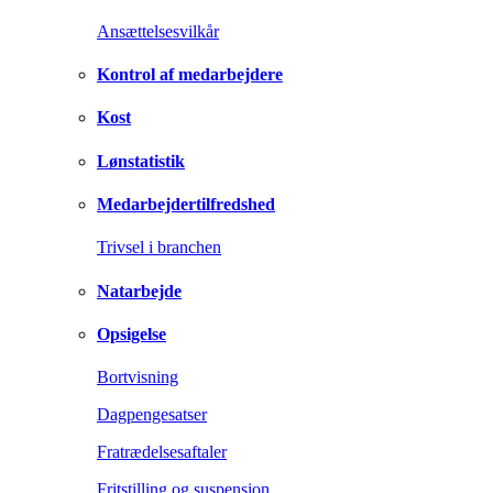
Ansættelsesvilkår
Kontrol af medarbejdere
Kost
Lønstatistik
Medarbejdertilfredshed
Trivsel i branchen
Natarbejde
Opsigelse
Bortvisning
Dagpengesatser
Fratrædelsesaftaler
Fritstilling og suspension