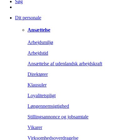
Søg
Dit personale
Ansættelse
Arbejdsmiljø
Arbejdstid
Ansættelse af udenlandsk arbejdskraft
Direktører
Klausuler
Loyalitetspligt
Løngennemsigtighed
Stillingsannonce og jobsamtale
Vikarer
Virksomhedsoverdragelse