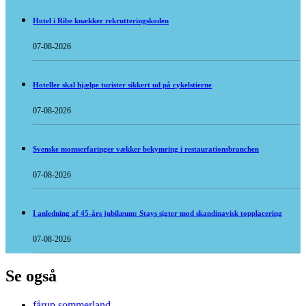
Hotel i Ribe knækker rekrutteringskoden
07-08-2026
Hoteller skal hjælpe turister sikkert ud på cykelstierne
07-08-2026
Svenske momserfaringer vækker bekymring i restaurationsbranchen
07-08-2026
I anledning af 45-års jubilæum: Stays sigter mod skandinavisk topplacering
07-08-2026
Se også
fårup sommerland