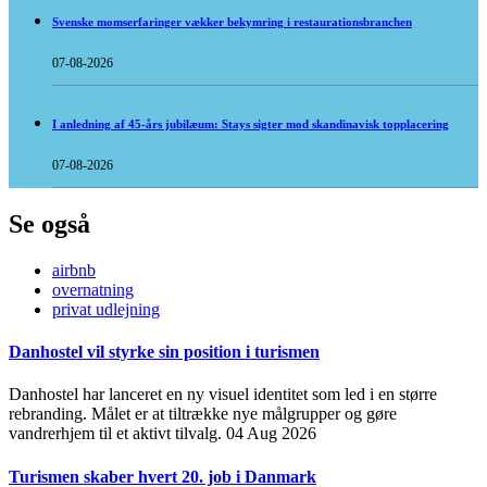
Svenske momserfaringer vækker bekymring i restaurationsbranchen
07-08-2026
I anledning af 45-års jubilæum: Stays sigter mod skandinavisk topplacering
07-08-2026
Se også
airbnb
overnatning
privat udlejning
Danhostel vil styrke sin position i turismen
Danhostel har lanceret en ny visuel identitet som led i en større
rebranding. Målet er at tiltrække nye målgrupper og gøre
vandrerhjem til et aktivt tilvalg.
04 Aug 2026
Turismen skaber hvert 20. job i Danmark