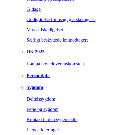
G-dage
Godtgørelse for usaglig afskedigelse
Masseafskedigelser
Særligt beskyttede lønmodtagere
OK 2025
Løn på hovedoverenskomsten
Persondata
Sygdom
Deltidssygdom
Ferie og sygdom
Kontakt til den sygemeldte
Lægeerklæringer