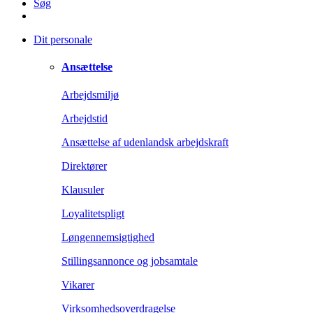
Søg
Dit personale
Ansættelse
Arbejdsmiljø
Arbejdstid
Ansættelse af udenlandsk arbejdskraft
Direktører
Klausuler
Loyalitetspligt
Løngennemsigtighed
Stillingsannonce og jobsamtale
Vikarer
Virksomhedsoverdragelse