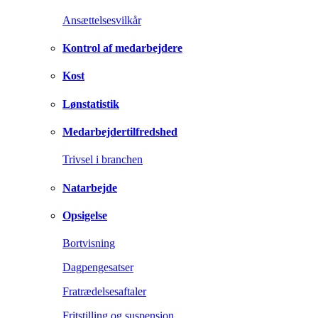
Ansættelsesvilkår
Kontrol af medarbejdere
Kost
Lønstatistik
Medarbejdertilfredshed
Trivsel i branchen
Natarbejde
Opsigelse
Bortvisning
Dagpengesatser
Fratrædelsesaftaler
Fritstilling og suspension