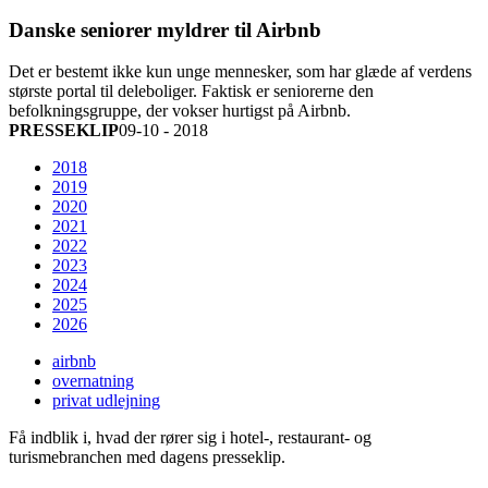
Danske seniorer myldrer til Airbnb
Det er bestemt ikke kun unge mennesker, som har glæde af verdens
største portal til deleboliger. Faktisk er seniorerne den
befolkningsgruppe, der vokser hurtigst på Airbnb.
PRESSEKLIP
09-10 - 2018
2018
2019
2020
2021
2022
2023
2024
2025
2026
airbnb
overnatning
privat udlejning
Få indblik i, hvad der rører sig i hotel-, restaurant- og
turismebranchen med dagens presseklip.