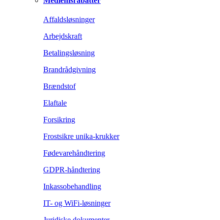
Medlemsrabatter
Affaldsløsninger
Arbejdskraft
Betalingsløsning
Brandrådgivning
Brændstof
Elaftale
Forsikring
Frostsikre unika-krukker
Fødevarehåndtering
GDPR-håndtering
Inkassobehandling
IT- og WiFi-løsninger
Juridiske dokumenter