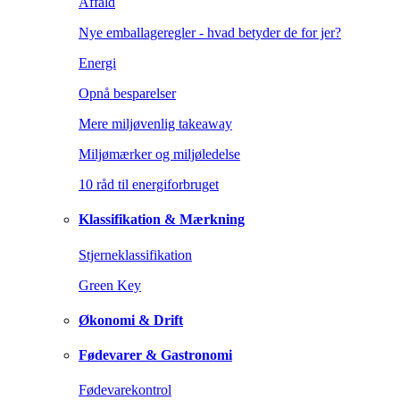
Affald
Nye emballageregler - hvad betyder de for jer?
Energi
Opnå besparelser
Mere miljøvenlig takeaway
Miljømærker og miljøledelse
10 råd til energiforbruget
Klassifikation & Mærkning
Stjerneklassifikation
Green Key
Økonomi & Drift
Fødevarer & Gastronomi
Fødevarekontrol