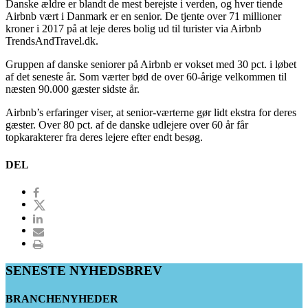
Danske ældre er blandt de mest berejste i verden, og hver tiende
Airbnb vært i Danmark er en senior. De tjente over 71 millioner
kroner i 2017 på at leje deres bolig ud til turister via Airbnb
TrendsAndTravel.dk.
Gruppen af danske seniorer på Airbnb er vokset med 30 pct. i løbet
af det seneste år. Som værter bød de over 60-årige velkommen til
næsten 90.000 gæster sidste år.
Airbnb’s erfaringer viser, at senior-værterne gør lidt ekstra for deres
gæster. Over 80 pct. af de danske udlejere over 60 år får
topkarakterer fra deres lejere efter endt besøg.
DEL
SENESTE NYHEDSBREV
BRANCHENYHEDER