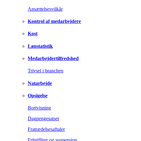
Ansættelsesvilkår
Kontrol af medarbejdere
Kost
Lønstatistik
Medarbejdertilfredshed
Trivsel i branchen
Natarbejde
Opsigelse
Bortvisning
Dagpengesatser
Fratrædelsesaftaler
Fritstilling og suspension