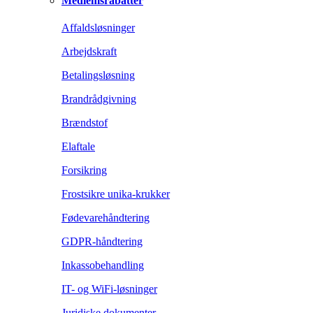
Medlemsrabatter
Affaldsløsninger
Arbejdskraft
Betalingsløsning
Brandrådgivning
Brændstof
Elaftale
Forsikring
Frostsikre unika-krukker
Fødevarehåndtering
GDPR-håndtering
Inkassobehandling
IT- og WiFi-løsninger
Juridiske dokumenter