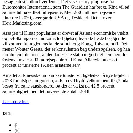
besøgte destination i verdenen. Det viser en ny prognose fra
Euromonitor International, som The Guardian har bragt. Kina vil på
samme tid have flest udrejsende. Med 260 millioner rejsende
kinesere i 2030, overgår de USA og Tyskland. Det skriver
HotelMarketing.com.
Årsagen til Kinas popularitet er drevet af Asiens økonomiske vækst
og befolkningernes indkomstforhøjelser, hvor de fleste besøgende
vil komme fra regionens lande som Hong Kong, Taiwan, m.fl. Det
mener Wouter Geerts, der er konsulenten bag undersøgelsen, og han
kombinerer det med, at den kinesiske stat har gjort det nemmere for
Østens turister at få indrejsepapirer til Kina. Allerede nu er 80
procent af turisterne i Asien asiaterne selv.
Antallet af kinesiske indlandske turister vil ligeledes nå nye højder. I
2023 forudsiger prognosen, at Kina vil byde velkommen til 6,7 mia.
besøg fra egne statsborgere, og det er vækst på 42,5 procent
sammenlignet med det nuværende antal i 2018.
Læs mere her.
DEL