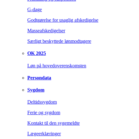
G-dage
Godtgørelse for usaglig afskedigelse
Masseafskedigelser
Særligt beskyttede lønmodtagere
OK 2025
Løn på hovedoverenskomsten
Persondata
Sygdom
Deltidssygdom
Ferie og sygdom
Kontakt til den sygemeldte
Lægeerklæringer