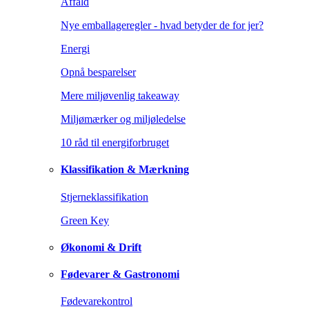
Affald
Nye emballageregler - hvad betyder de for jer?
Energi
Opnå besparelser
Mere miljøvenlig takeaway
Miljømærker og miljøledelse
10 råd til energiforbruget
Klassifikation & Mærkning
Stjerneklassifikation
Green Key
Økonomi & Drift
Fødevarer & Gastronomi
Fødevarekontrol