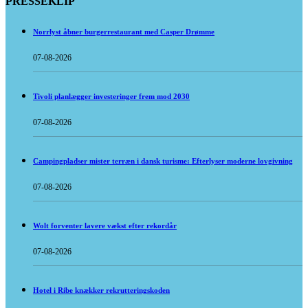
PRESSEKLIP
Norrlyst åbner burgerrestaurant med Casper Drømme
07-08-2026
Tivoli planlægger investeringer frem mod 2030
07-08-2026
Campingpladser mister terræn i dansk turisme: Efterlyser moderne lovgivning
07-08-2026
Wolt forventer lavere vækst efter rekordår
07-08-2026
Hotel i Ribe knækker rekrutteringskoden