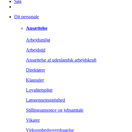
Søg
Dit personale
Ansættelse
Arbejdsmiljø
Arbejdstid
Ansættelse af udenlandsk arbejdskraft
Direktører
Klausuler
Loyalitetspligt
Løngennemsigtighed
Stillingsannonce og jobsamtale
Vikarer
Virksomhedsoverdragelse