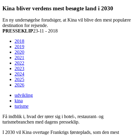
Kina bliver verdens mest besøgte land i 2030
En ny undersøgelse forudsiger, at Kina vil blive den mest populære
destination for rejsende.
PRESSEKLIP
23-11 - 2018
2018
2019
2020
2021
2022
2023
2024
2025
2026
udvikling
kina
turisme
Få indblik i, hvad der rører sig i hotel-, restaurant- og
turismebranchen med dagens presseklip.
I 2030 vil Kina overtage Frankrigs førsteplads, som den mest