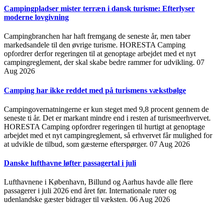
Campingpladser mister terræn i dansk turisme: Efterlyser
moderne lovgivning
Campingbranchen har haft fremgang de seneste år, men taber
markedsandele til den øvrige turisme. HORESTA Camping
opfordrer derfor regeringen til at genoptage arbejdet med et nyt
campingreglement, der skal skabe bedre rammer for udvikling.
07
Aug 2026
Camping har ikke reddet med på turismens vækstbølge
Campingovernatningerne er kun steget med 9,8 procent gennem de
seneste ti år. Det er markant mindre end i resten af turismeerhvervet.
HORESTA Camping opfordrer regeringen til hurtigt at genoptage
arbejdet med et nyt campingreglement, så erhvervet får mulighed for
at udvikle de tilbud, som gæsterne efterspørger.
07 Aug 2026
Danske lufthavne løfter passagertal i juli
Lufthavnene i København, Billund og Aarhus havde alle flere
passagerer i juli 2026 end året før. Internationale ruter og
udenlandske gæster bidrager til væksten.
06 Aug 2026