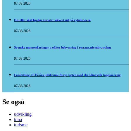
07-08-2026
Hoteller skal hjælpe turister sikkert ud på cykelstierne
07-08-2026
Svenske momserfaringer vækker bekymring i restaurationsbranchen
07-08-2026
I anledning af 45-års jubilæum: Stays sigter mod skandinavisk topplacering
07-08-2026
Se også
udvikling
kina
turisme