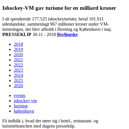
Ishockey-VM gav turisme for en milliard kroner
I alt spenderede 177.525 ishockeyturister, heraf 101.911
udenlandske, sammenlagt 967 millioner kroner under VM-
turneringen, der blev afholdt i Herning og København i maj.
PRESSEKLIP
30-11 - 2018
Berlingske
2018
2019
2020
2021
2022
2023
2024
2025
2026
events
ishockey vm
herning
københavn
Få indblik i, hvad der rører sig i hotel-, restaurant- og
turismebranchen med dagens presseklip.