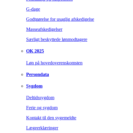
G-dage
Godtgørelse for usaglig afskedigelse
Masseafskedigelser
Særligt beskyttede lønmodtagere
OK 2025
Løn på hovedoverenskomsten
Persondata
Sygdom
Deltidssygdom
Ferie og sygdom
Kontakt til den sygemeldte
Lægeerklæringer