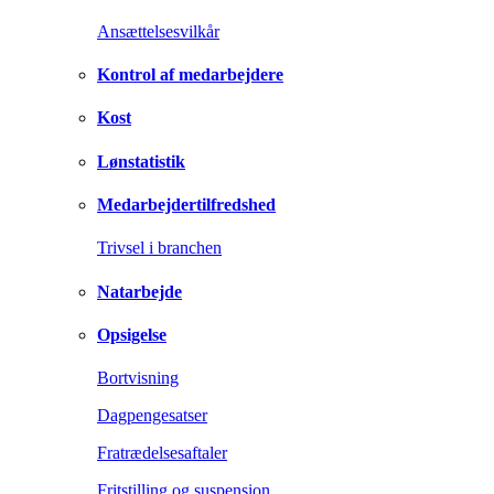
Ansættelsesvilkår
Kontrol af medarbejdere
Kost
Lønstatistik
Medarbejdertilfredshed
Trivsel i branchen
Natarbejde
Opsigelse
Bortvisning
Dagpengesatser
Fratrædelsesaftaler
Fritstilling og suspension