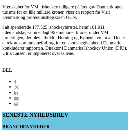
Værtskabet for VM i ishockey tidligere på året gav Danmark øget
turisme for en lille milliard kroner, viser en rapport fra Visit
Denmark og professionshøjskolen UCN.
I alt spenderede 177.525 ishockeyturister, heraf 101.911
udenlandske, sammenlagt 967 millioner kroner under VM-
turneringen, der blev afholdt i Herning og København i maj. Det er
et rekordstort turismeforbrug for en sportsbegivenhed i Danmark,
konkluderer rapporten. Direktør i Danmarks Ishockey Union (DIU),
Ulrik Larsen, er imponeret over tallene.
DEL
SENESTE NYHEDSBREV
BRANCHENYHEDER