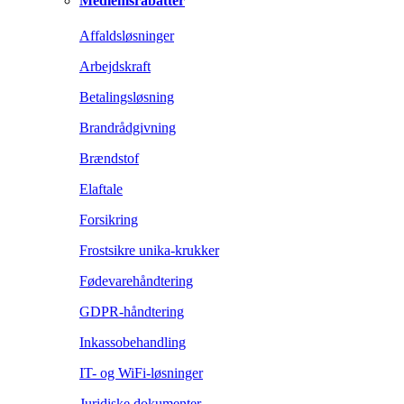
Medlemsrabatter
Affaldsløsninger
Arbejdskraft
Betalingsløsning
Brandrådgivning
Brændstof
Elaftale
Forsikring
Frostsikre unika-krukker
Fødevarehåndtering
GDPR-håndtering
Inkassobehandling
IT- og WiFi-løsninger
Juridiske dokumenter