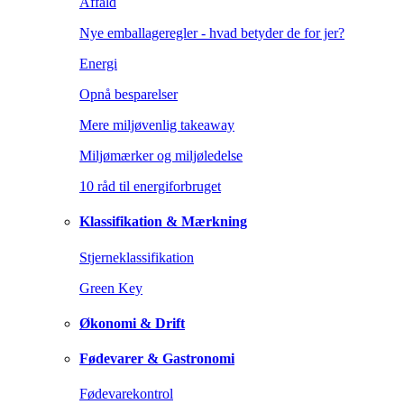
Affald
Nye emballageregler - hvad betyder de for jer?
Energi
Opnå besparelser
Mere miljøvenlig takeaway
Miljømærker og miljøledelse
10 råd til energiforbruget
Klassifikation & Mærkning
Stjerneklassifikation
Green Key
Økonomi & Drift
Fødevarer & Gastronomi
Fødevarekontrol