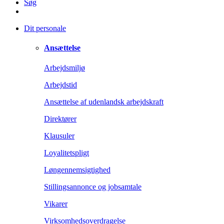
Søg
Dit personale
Ansættelse
Arbejdsmiljø
Arbejdstid
Ansættelse af udenlandsk arbejdskraft
Direktører
Klausuler
Loyalitetspligt
Løngennemsigtighed
Stillingsannonce og jobsamtale
Vikarer
Virksomhedsoverdragelse