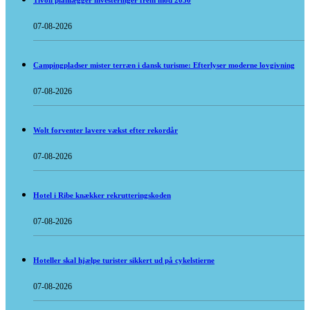
Tivoli planlægger investeringer frem mod 2030
07-08-2026
Campingpladser mister terræn i dansk turisme: Efterlyser moderne lovgivning
07-08-2026
Wolt forventer lavere vækst efter rekordår
07-08-2026
Hotel i Ribe knækker rekrutteringskoden
07-08-2026
Hoteller skal hjælpe turister sikkert ud på cykelstierne
07-08-2026