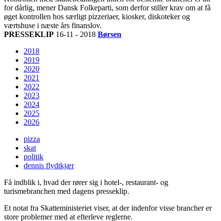
for dårlig, mener Dansk Folkeparti, som derfor stiller krav om at få
øget kontrollen hos særligt pizzeriaer, kiosker, diskoteker og
værtshuse i næste års finanslov.
PRESSEKLIP
16-11 - 2018
Børsen
2018
2019
2020
2021
2022
2023
2024
2025
2026
pizza
skat
politik
dennis flydtkjær
Få indblik i, hvad der rører sig i hotel-, restaurant- og
turismebranchen med dagens presseklip.
Et notat fra Skatteministeriet viser, at der indenfor visse brancher er
store problemer med at efterleve reglerne.