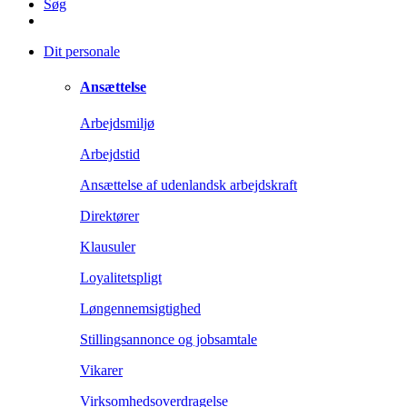
Søg
Dit personale
Ansættelse
Arbejdsmiljø
Arbejdstid
Ansættelse af udenlandsk arbejdskraft
Direktører
Klausuler
Loyalitetspligt
Løngennemsigtighed
Stillingsannonce og jobsamtale
Vikarer
Virksomhedsoverdragelse