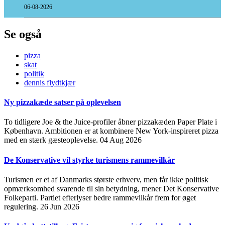
06-08-2026
Se også
pizza
skat
politik
dennis flydtkjær
Ny pizzakæde satser på oplevelsen
To tidligere Joe & the Juice-profiler åbner pizzakæden Paper Plate i
København. Ambitionen er at kombinere New York-inspireret pizza
med en stærk gæsteoplevelse.
04 Aug 2026
De Konservative vil styrke turismens rammevilkår
Turismen er et af Danmarks største erhverv, men får ikke politisk
opmærksomhed svarende til sin betydning, mener Det Konservative
Folkeparti. Partiet efterlyser bedre rammevilkår frem for øget
regulering.
26 Jun 2026