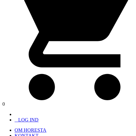
0
LOG IND
OM HORESTA
KONTAKT