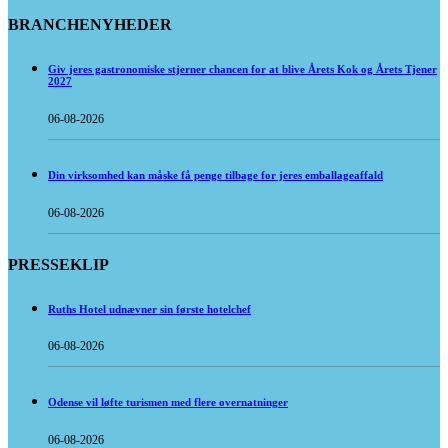
BRANCHENYHEDER
Giv jeres gastronomiske stjerner chancen for at blive Årets Kok og Årets Tjener
2027
06-08-2026
Din virksomhed kan måske få penge tilbage for jeres emballageaffald
06-08-2026
PRESSEKLIP
Ruths Hotel udnævner sin første hotelchef
06-08-2026
Odense vil løfte turismen med flere overnatninger
06-08-2026