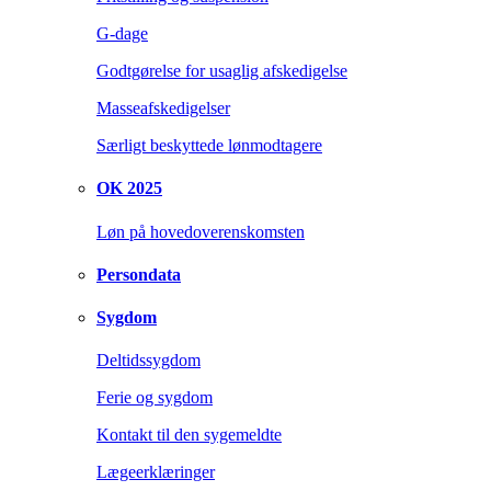
G-dage
Godtgørelse for usaglig afskedigelse
Masseafskedigelser
Særligt beskyttede lønmodtagere
OK 2025
Løn på hovedoverenskomsten
Persondata
Sygdom
Deltidssygdom
Ferie og sygdom
Kontakt til den sygemeldte
Lægeerklæringer