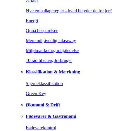
Affald
Nye emballageregler - hvad betyder de for jer?
Energi
Opnå besparelser
Mere miljøvenlig takeaway
Miljømærker og miljøledelse
10 råd til energiforbruget
Klassifikation & Mærkning
Stjerneklassifikation
Green Key
Økonomi & Drift
Fødevarer & Gastronomi
Fødevarekontrol