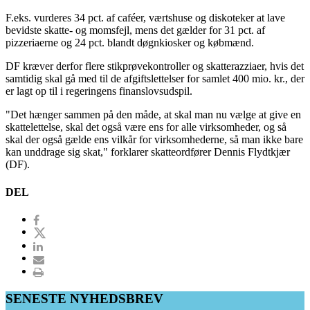
F.eks. vurderes 34 pct. af caféer, værtshuse og diskoteker at lave
bevidste skatte- og momsfejl, mens det gælder for 31 pct. af
pizzeriaerne og 24 pct. blandt døgnkiosker og købmænd.
DF kræver derfor flere stikprøvekontroller og skatterazziaer, hvis det
samtidig skal gå med til de afgiftslettelser for samlet 400 mio. kr., der
er lagt op til i regeringens finanslovsudspil.
"Det hænger sammen på den måde, at skal man nu vælge at give en
skattelettelse, skal det også være ens for alle virksomheder, og så
skal der også gælde ens vilkår for virksomhederne, så man ikke bare
kan unddrage sig skat," forklarer skatteordfører Dennis Flydtkjær
(DF).
DEL
SENESTE NYHEDSBREV