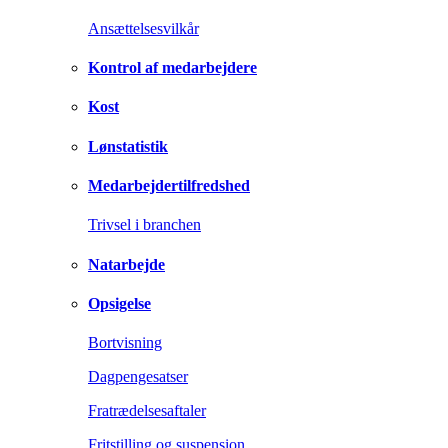
Ansættelsesvilkår
Kontrol af medarbejdere
Kost
Lønstatistik
Medarbejdertilfredshed
Trivsel i branchen
Natarbejde
Opsigelse
Bortvisning
Dagpengesatser
Fratrædelsesaftaler
Fritstilling og suspension