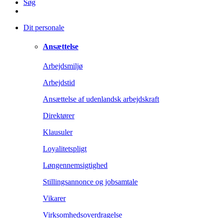
Søg
Dit personale
Ansættelse
Arbejdsmiljø
Arbejdstid
Ansættelse af udenlandsk arbejdskraft
Direktører
Klausuler
Loyalitetspligt
Løngennemsigtighed
Stillingsannonce og jobsamtale
Vikarer
Virksomhedsoverdragelse