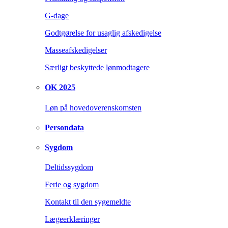
G-dage
Godtgørelse for usaglig afskedigelse
Masseafskedigelser
Særligt beskyttede lønmodtagere
OK 2025
Løn på hovedoverenskomsten
Persondata
Sygdom
Deltidssygdom
Ferie og sygdom
Kontakt til den sygemeldte
Lægeerklæringer