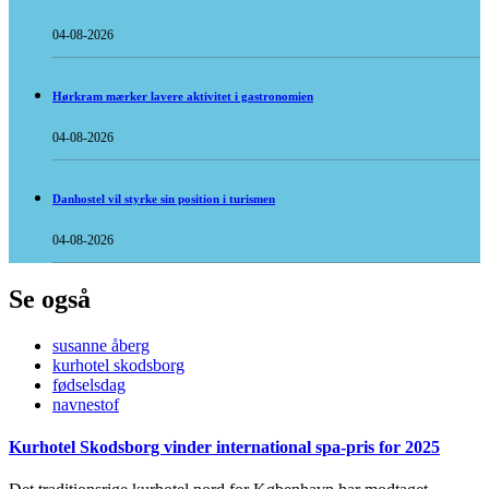
04-08-2026
Hørkram mærker lavere aktivitet i gastronomien
04-08-2026
Danhostel vil styrke sin position i turismen
04-08-2026
Se også
susanne åberg
kurhotel skodsborg
fødselsdag
navnestof
Kurhotel Skodsborg vinder international spa-pris for 2025