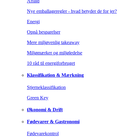
Affald
Nye emballageregler - hvad betyder de for jer?
Energi
Opnå besparelser
Mere miljøvenlig takeaway
Miljømærker og miljøledelse
10 råd til energiforbruget
Klassifikation & Mærkning
Stjerneklassifikation
Green Key
Økonomi & Drift
Fødevarer & Gastronomi
Fødevarekontrol