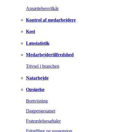
Ansættelsesvilkår
Kontrol af medarbejdere
Kost
Lønstatistik
Medarbejdertilfredshed
Trivsel i branchen
Natarbejde
Opsigelse
Bortvisning
Dagpengesatser
Fratrædelsesaftaler
Fritstilling og suspension