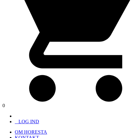
0
LOG IND
OM HORESTA
KONTAKT