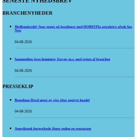
SENESTE NYHEDSBREV
BRANCHENYHEDER
Medlemsfordel: Spar penge på betalinger med HORESTAs attraktive aftale hos
Nets
04-08-2026
Sammenlign jeres lønninger, fravær m.v. med resten af branchen
04-08-2026
PRESSEKLIP
Brøndums Hotel søger ny ejer efter opgivet handel
04-08-2026
Amerikansk burgerkæde åbner endnu en restaurant