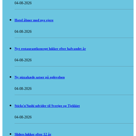
04-08-2026
Hotel åbner med nye ejere
04-08-2026
Nyt restaurantkoncept lukker efter halvandet år
04-08-2026
Ny pizzakæde satser på oplevelsen
04-08-2026
Sticks'n'Sushi udvider til Sverige og Tjekkiet
04-08-2026
Sliders lukker efter 12 år