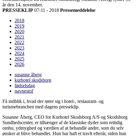
år den 14. november.
PRESSEKLIP
07-11 - 2018
Pressemeddelelse
2018
2019
2020
2021
2022
2023
2024
2025
2026
susanne åberg
kurhotel skodsborg
fødselsdag
navnestof
Få indblik i, hvad der rører sig i hotel-, restaurant- og
turismebranchen med dagens presseklip.
Susanne Åberg, CEO for Kurhotel Skodsborg A/S og Skodsborg
Sundhedscenter, er tilhænger af de klassiske dyder som rettidig
omhu, ydmyghed og værdien af at behandle andre, som du selv
ønsker at blive behandlet. Hun har haft et travlt efterår, siden hun