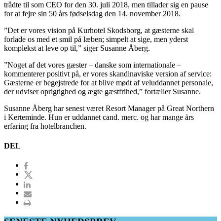
trådte til som CEO for den 30. juli 2018, men tillader sig en pause
for at fejre sin 50 års fødselsdag den 14. november 2018.
”Det er vores vision på Kurhotel Skodsborg, at gæsterne skal
forlade os med et smil på læben; simpelt at sige, men yderst
komplekst at leve op til,” siger Susanne Åberg.
”Noget af det vores gæster – danske som internationale –
kommenterer positivt på, er vores skandinaviske version af service:
Gæsterne er begejstrede for at blive mødt af veluddannet personale,
der udviser oprigtighed og ægte gæstfrihed,” fortæller Susanne.
Susanne Åberg har senest været Resort Manager på Great Northern
i Kerteminde. Hun er uddannet cand. merc. og har mange års
erfaring fra hotelbranchen.
DEL