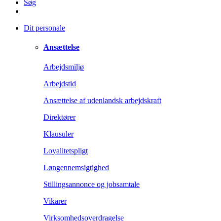
Søg
Dit personale
Ansættelse
Arbejdsmiljø
Arbejdstid
Ansættelse af udenlandsk arbejdskraft
Direktører
Klausuler
Loyalitetspligt
Løngennemsigtighed
Stillingsannonce og jobsamtale
Vikarer
Virksomhedsoverdragelse