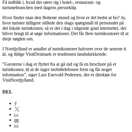
Få indblik i, hvad der rører sig i hotel-, restaurant- og
turismebranchen med dagens presseklip.
Hvor finder man den flotteste strand og hvor er det bedst at bo? Ja,
hvor turister tidligere stillede den slags spørgsmål til personalet på
det lokale turistkontor, så er det i dag i stigende grad internettet, der
bliver brugt til at søge informationer. Det får flere turistkontorer til at
dreje nøglen om.
I Nordjylland er antallet af turistkontorer halveret over de seneste ti
år, og ifølge VisitDenmark er tendensen landsdækkende.
”Gæsterne i dag er flyttet fra at gå ind og få en brochure på et
turistkontor, til at de tager mobiltelefonen frem og får noget
information”, siger Lars Enevold Pedersen, der er direktør for
VisitNordjylland.
DEL