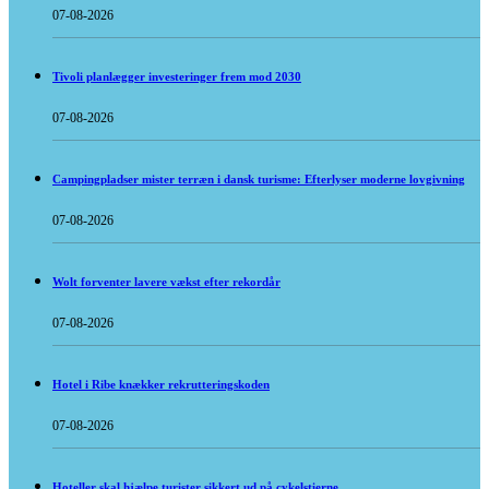
07-08-2026
Tivoli planlægger investeringer frem mod 2030
07-08-2026
Campingpladser mister terræn i dansk turisme: Efterlyser moderne lovgivning
07-08-2026
Wolt forventer lavere vækst efter rekordår
07-08-2026
Hotel i Ribe knækker rekrutteringskoden
07-08-2026
Hoteller skal hjælpe turister sikkert ud på cykelstierne