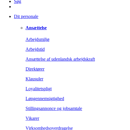
Søg
Dit personale
Ansættelse
Arbejdsmiljø
Arbejdstid
Ansættelse af udenlandsk arbejdskraft
Direktører
Klausuler
Loyalitetspligt
Løngennemsigtighed
Stillingsannonce og jobsamtale
Vikarer
Virksomhedsoverdragelse