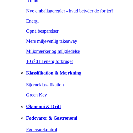
Affald
Nye emballageregler - hvad betyder de for jer?
Energi
Opnå besparelser
Mere miljøvenlig takeaway
Miljømærker og miljøledelse
10 råd til energiforbruget
Klassifikation & Mærkning
Stjerneklassifikation
Green Key
Økonomi & Drift
Fødevarer & Gastronomi
Fødevarekontrol