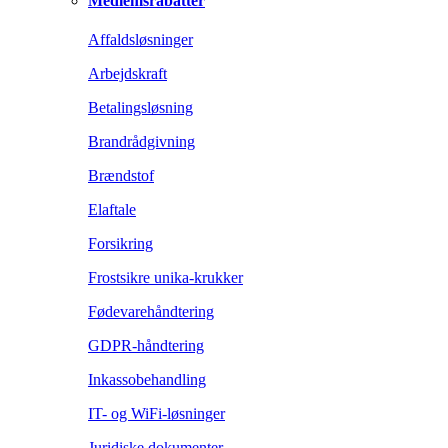
Medlemsrabatter
Affaldsløsninger
Arbejdskraft
Betalingsløsning
Brandrådgivning
Brændstof
Elaftale
Forsikring
Frostsikre unika-krukker
Fødevarehåndtering
GDPR-håndtering
Inkassobehandling
IT- og WiFi-løsninger
Juridiske dokumenter