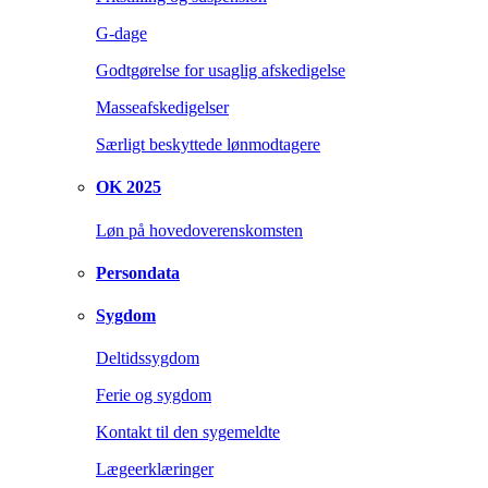
G-dage
Godtgørelse for usaglig afskedigelse
Masseafskedigelser
Særligt beskyttede lønmodtagere
OK 2025
Løn på hovedoverenskomsten
Persondata
Sygdom
Deltidssygdom
Ferie og sygdom
Kontakt til den sygemeldte
Lægeerklæringer