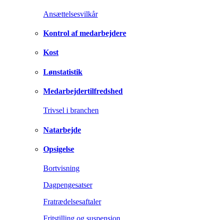
Ansættelsesvilkår
Kontrol af medarbejdere
Kost
Lønstatistik
Medarbejdertilfredshed
Trivsel i branchen
Natarbejde
Opsigelse
Bortvisning
Dagpengesatser
Fratrædelsesaftaler
Fritstilling og suspension