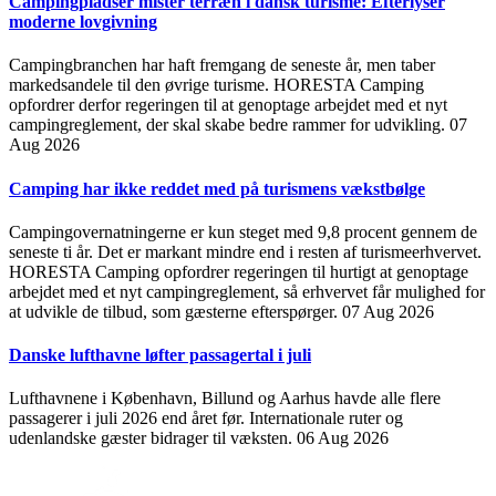
Campingpladser mister terræn i dansk turisme: Efterlyser
moderne lovgivning
Campingbranchen har haft fremgang de seneste år, men taber
markedsandele til den øvrige turisme. HORESTA Camping
opfordrer derfor regeringen til at genoptage arbejdet med et nyt
campingreglement, der skal skabe bedre rammer for udvikling.
07
Aug 2026
Camping har ikke reddet med på turismens vækstbølge
Campingovernatningerne er kun steget med 9,8 procent gennem de
seneste ti år. Det er markant mindre end i resten af turismeerhvervet.
HORESTA Camping opfordrer regeringen til hurtigt at genoptage
arbejdet med et nyt campingreglement, så erhvervet får mulighed for
at udvikle de tilbud, som gæsterne efterspørger.
07 Aug 2026
Danske lufthavne løfter passagertal i juli
Lufthavnene i København, Billund og Aarhus havde alle flere
passagerer i juli 2026 end året før. Internationale ruter og
udenlandske gæster bidrager til væksten.
06 Aug 2026