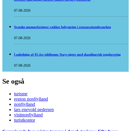
07-08-2026
Svenske momserfaringer vækker bekymring i restaurationsbranchen
07-08-2026
I anledning af 45-års jubilæum: Stays sigter mod skandinavisk topplacering
07-08-2026
Se også
turisme
region nordjylland
nordjylland
lars enevold pedersen
visitnordjylland
turistkontor