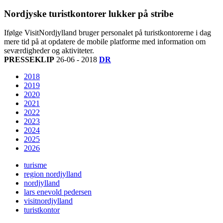
Nordjyske turistkontorer lukker på stribe
Ifølge VisitNordjylland bruger personalet på turistkontorerne i dag
mere tid på at opdatere de mobile platforme med information om
seværdigheder og aktiviteter.
PRESSEKLIP
26-06 - 2018
DR
2018
2019
2020
2021
2022
2023
2024
2025
2026
turisme
region nordjylland
nordjylland
lars enevold pedersen
visitnordjylland
turistkontor