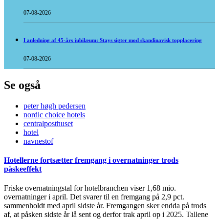
07-08-2026
I anledning af 45-års jubilæum: Stays sigter mod skandinavisk topplacering
07-08-2026
Se også
peter høgh pedersen
nordic choice hotels
centralposthuset
hotel
navnestof
Hotellerne fortsætter fremgang i overnatninger trods
påskeeffekt
Friske overnatningstal for hotelbranchen viser 1,68 mio.
overnatninger i april. Det svarer til en fremgang på 2,9 pct.
sammenholdt med april sidste år. Fremgangen sker endda på trods
af, at påsken sidste år lå sent og derfor trak april op i 2025. Tallene