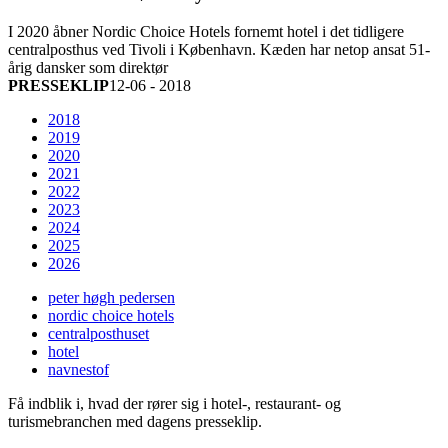
I 2020 åbner Nordic Choice Hotels fornemt hotel i det tidligere
centralposthus ved Tivoli i København. Kæden har netop ansat 51-
årig dansker som direktør
PRESSEKLIP
12-06 - 2018
2018
2019
2020
2021
2022
2023
2024
2025
2026
peter høgh pedersen
nordic choice hotels
centralposthuset
hotel
navnestof
Få indblik i, hvad der rører sig i hotel-, restaurant- og
turismebranchen med dagens presseklip.