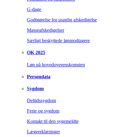
G-dage
Godtgørelse for usaglig afskedigelse
Masseafskedigelser
Særligt beskyttede lønmodtagere
OK 2025
Løn på hovedoverenskomsten
Persondata
Sygdom
Deltidssygdom
Ferie og sygdom
Kontakt til den sygemeldte
Lægeerklæringer