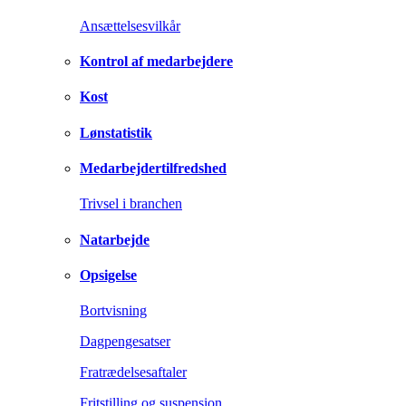
Ansættelsesvilkår
Kontrol af medarbejdere
Kost
Lønstatistik
Medarbejdertilfredshed
Trivsel i branchen
Natarbejde
Opsigelse
Bortvisning
Dagpengesatser
Fratrædelsesaftaler
Fritstilling og suspension