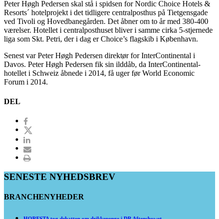
Peter Høgh Pedersen skal stå i spidsen for Nordic Choice Hotels &
Resorts´ hotelprojekt i det tidligere centralposthus på Tietgensgade
ved Tivoli og Hovedbanegården. Det åbner om to år med 380-400
værelser. Hotellet i centralposthuset bliver i samme cirka 5-stjernede
liga som Skt. Petri, der i dag er Choice’s flagskib i København.
Senest var Peter Høgh Pedersen direktør for InterContinental i
Davos. Peter Høgh Pedersen fik sin ilddåb, da InterContinental-
hotellet i Schweiz åbnede i 2014, få uger før World Economic
Forum i 2014.
DEL
SENESTE NYHEDSBREV
BRANCHENYHEDER
HORESTA tog debatten om drikkepenge i DR Aftenshowet