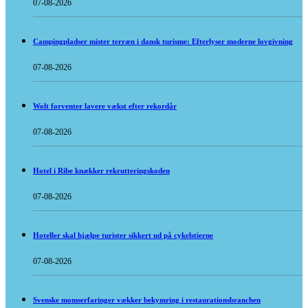
07-08-2026
Campingpladser mister terræn i dansk turisme: Efterlyser moderne lovgivning
07-08-2026
Wolt forventer lavere vækst efter rekordår
07-08-2026
Hotel i Ribe knækker rekrutteringskoden
07-08-2026
Hoteller skal hjælpe turister sikkert ud på cykelstierne
07-08-2026
Svenske momserfaringer vækker bekymring i restaurationsbranchen