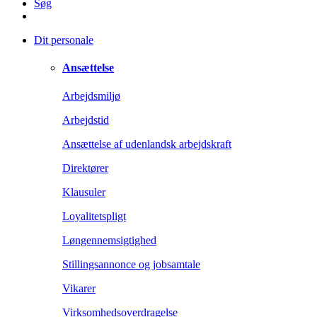
Søg
Dit personale
Ansættelse
Arbejdsmiljø
Arbejdstid
Ansættelse af udenlandsk arbejdskraft
Direktører
Klausuler
Loyalitetspligt
Løngennemsigtighed
Stillingsannonce og jobsamtale
Vikarer
Virksomhedsoverdragelse