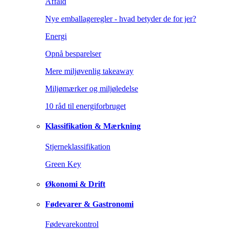
Affald
Nye emballageregler - hvad betyder de for jer?
Energi
Opnå besparelser
Mere miljøvenlig takeaway
Miljømærker og miljøledelse
10 råd til energiforbruget
Klassifikation & Mærkning
Stjerneklassifikation
Green Key
Økonomi & Drift
Fødevarer & Gastronomi
Fødevarekontrol