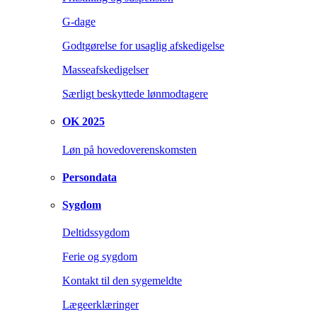
G-dage
Godtgørelse for usaglig afskedigelse
Masseafskedigelser
Særligt beskyttede lønmodtagere
OK 2025
Løn på hovedoverenskomsten
Persondata
Sygdom
Deltidssygdom
Ferie og sygdom
Kontakt til den sygemeldte
Lægeerklæringer