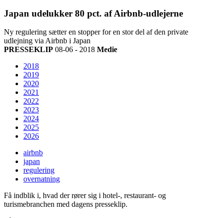
Japan udelukker 80 pct. af Airbnb-udlejerne
Ny regulering sætter en stopper for en stor del af den private
udlejning via Airbnb i Japan
PRESSEKLIP
08-06 - 2018
Medie
2018
2019
2020
2021
2022
2023
2024
2025
2026
airbnb
japan
regulering
overnatning
Få indblik i, hvad der rører sig i hotel-, restaurant- og
turismebranchen med dagens presseklip.