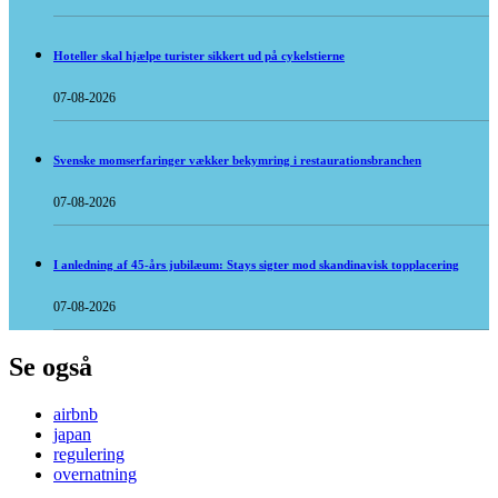
Hoteller skal hjælpe turister sikkert ud på cykelstierne
07-08-2026
Svenske momserfaringer vækker bekymring i restaurationsbranchen
07-08-2026
I anledning af 45-års jubilæum: Stays sigter mod skandinavisk topplacering
07-08-2026
Se også
airbnb
japan
regulering
overnatning