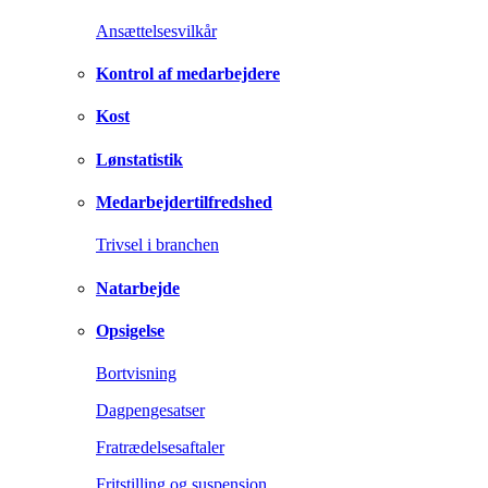
Ansættelsesvilkår
Kontrol af medarbejdere
Kost
Lønstatistik
Medarbejdertilfredshed
Trivsel i branchen
Natarbejde
Opsigelse
Bortvisning
Dagpengesatser
Fratrædelsesaftaler
Fritstilling og suspension