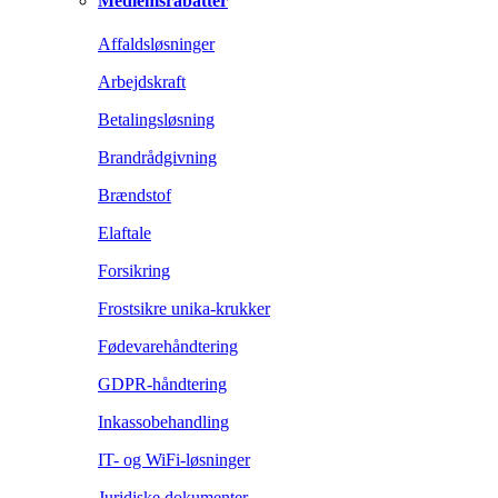
Medlemsrabatter
Affaldsløsninger
Arbejdskraft
Betalingsløsning
Brandrådgivning
Brændstof
Elaftale
Forsikring
Frostsikre unika-krukker
Fødevarehåndtering
GDPR-håndtering
Inkassobehandling
IT- og WiFi-løsninger
Juridiske dokumenter