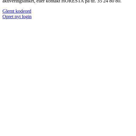
aktiveringslinket, eller kontakt HORESTA på tlf. 35 24 80 80.
Glemt kodeord
Opret nyt login