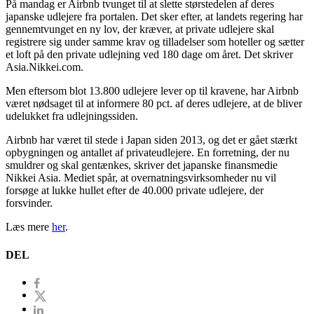
På mandag er Airbnb tvunget til at slette størstedelen af deres
japanske udlejere fra portalen. Det sker efter, at landets regering har
gennemtvunget en ny lov, der kræver, at private udlejere skal
registrere sig under samme krav og tilladelser som hoteller og sætter
et loft på den private udlejning ved 180 dage om året. Det skriver
Asia.Nikkei.com.
Men eftersom blot 13.800 udlejere lever op til kravene, har Airbnb
været nødsaget til at informere 80 pct. af deres udlejere, at de bliver
udelukket fra udlejningssiden.
Airbnb har været til stede i Japan siden 2013, og det er gået stærkt
opbygningen og antallet af privateudlejere. En forretning, der nu
smuldrer og skal gentænkes, skriver det japanske finansmedie
Nikkei Asia. Mediet spår, at overnatningsvirksomheder nu vil
forsøge at lukke hullet efter de 40.000 private udlejere, der
forsvinder.
Læs mere
her
.
DEL