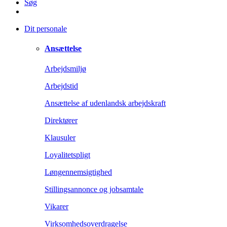
Søg
Dit personale
Ansættelse
Arbejdsmiljø
Arbejdstid
Ansættelse af udenlandsk arbejdskraft
Direktører
Klausuler
Loyalitetspligt
Løngennemsigtighed
Stillingsannonce og jobsamtale
Vikarer
Virksomhedsoverdragelse