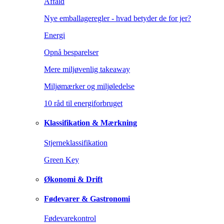
Affald
Nye emballageregler - hvad betyder de for jer?
Energi
Opnå besparelser
Mere miljøvenlig takeaway
Miljømærker og miljøledelse
10 råd til energiforbruget
Klassifikation & Mærkning
Stjerneklassifikation
Green Key
Økonomi & Drift
Fødevarer & Gastronomi
Fødevarekontrol