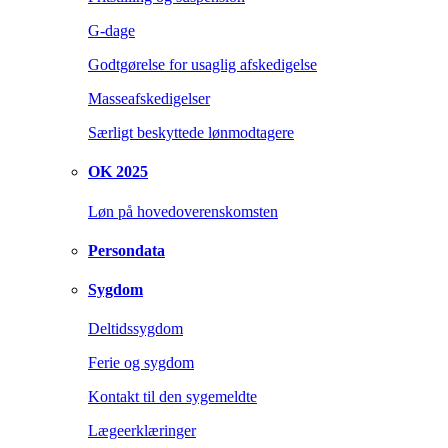
G-dage
Godtgørelse for usaglig afskedigelse
Masseafskedigelser
Særligt beskyttede lønmodtagere
OK 2025
Løn på hovedoverenskomsten
Persondata
Sygdom
Deltidssygdom
Ferie og sygdom
Kontakt til den sygemeldte
Lægeerklæringer