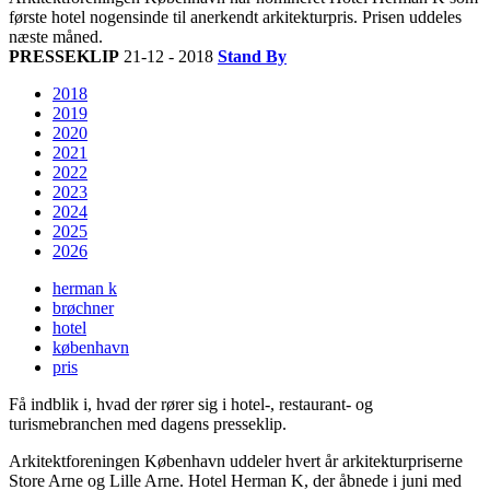
første hotel nogensinde til anerkendt arkitekturpris. Prisen uddeles
næste måned.
PRESSEKLIP
21-12 - 2018
Stand By
2018
2019
2020
2021
2022
2023
2024
2025
2026
herman k
brøchner
hotel
københavn
pris
Få indblik i, hvad der rører sig i hotel-, restaurant- og
turismebranchen med dagens presseklip.
Arkitektforeningen København uddeler hvert år arkitekturpriserne
Store Arne og Lille Arne. Hotel Herman K, der åbnede i juni med