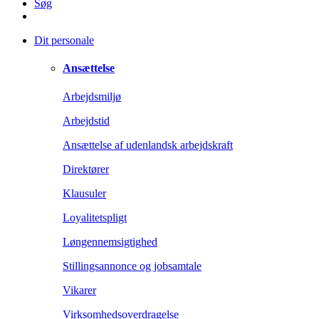
Søg
Dit personale
Ansættelse
Arbejdsmiljø
Arbejdstid
Ansættelse af udenlandsk arbejdskraft
Direktører
Klausuler
Loyalitetspligt
Løngennemsigtighed
Stillingsannonce og jobsamtale
Vikarer
Virksomhedsoverdragelse