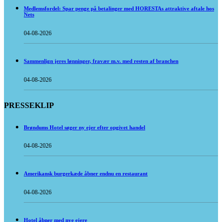
Medlemsfordel: Spar penge på betalinger med HORESTAs attraktive aftale hos
Nets
04-08-2026
Sammenlign jeres lønninger, fravær m.v. med resten af branchen
04-08-2026
PRESSEKLIP
Brøndums Hotel søger ny ejer efter opgivet handel
04-08-2026
Amerikansk burgerkæde åbner endnu en restaurant
04-08-2026
Hotel åbner med nye ejere