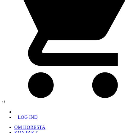
0
LOG IND
OM HORESTA
KONTAKT