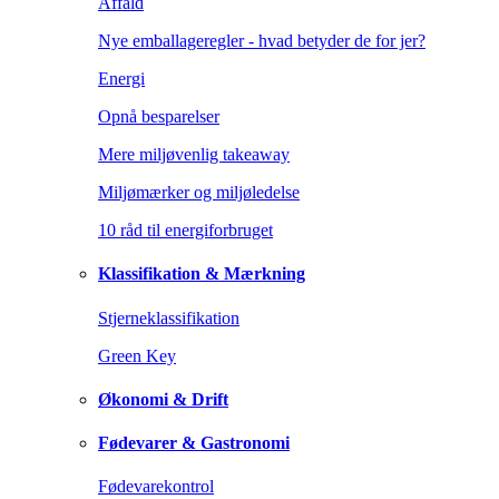
Affald
Nye emballageregler - hvad betyder de for jer?
Energi
Opnå besparelser
Mere miljøvenlig takeaway
Miljømærker og miljøledelse
10 råd til energiforbruget
Klassifikation & Mærkning
Stjerneklassifikation
Green Key
Økonomi & Drift
Fødevarer & Gastronomi
Fødevarekontrol