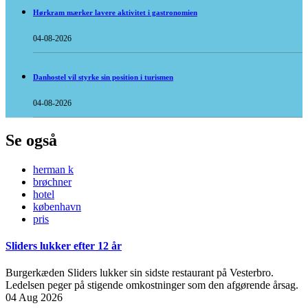
Hørkram mærker lavere aktivitet i gastronomien
04-08-2026
Danhostel vil styrke sin position i turismen
04-08-2026
Se også
herman k
brøchner
hotel
københavn
pris
Sliders lukker efter 12 år
Burgerkæden Sliders lukker sin sidste restaurant på Vesterbro.
Ledelsen peger på stigende omkostninger som den afgørende årsag.
04 Aug 2026