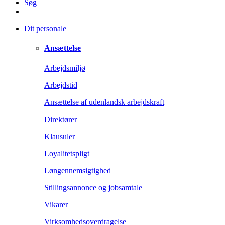
Søg
Dit personale
Ansættelse
Arbejdsmiljø
Arbejdstid
Ansættelse af udenlandsk arbejdskraft
Direktører
Klausuler
Loyalitetspligt
Løngennemsigtighed
Stillingsannonce og jobsamtale
Vikarer
Virksomhedsoverdragelse