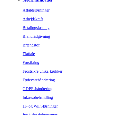
Medlemsrabatter
Affaldsløsninger
Arbejdskraft
Betalingsløsning
Brandrådgivning
Brændstof
Elaftale
Forsikring
Frostsikre unika-krukker
Fødevarehåndtering
GDPR-håndtering
Inkassobehandling
IT- og WiFi-løsninger
Juridiske dokumenter