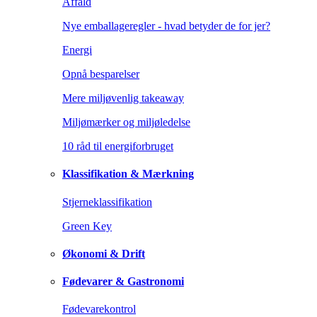
Affald
Nye emballageregler - hvad betyder de for jer?
Energi
Opnå besparelser
Mere miljøvenlig takeaway
Miljømærker og miljøledelse
10 råd til energiforbruget
Klassifikation & Mærkning
Stjerneklassifikation
Green Key
Økonomi & Drift
Fødevarer & Gastronomi
Fødevarekontrol