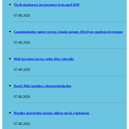
Tivoli planlægger investeringer frem mod 2030
07-08-2026
Campingpladser mister terræn i dansk turisme: Efterlyser moderne lovgivning
07-08-2026
Wolt forventer lavere vækst efter rekordår
07-08-2026
Hotel i Ribe knækker rekrutteringskoden
07-08-2026
Hoteller skal hjælpe turister sikkert ud på cykelstierne
07-08-2026