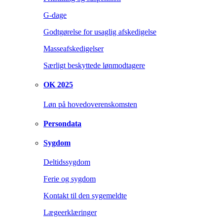
G-dage
Godtgørelse for usaglig afskedigelse
Masseafskedigelser
Særligt beskyttede lønmodtagere
OK 2025
Løn på hovedoverenskomsten
Persondata
Sygdom
Deltidssygdom
Ferie og sygdom
Kontakt til den sygemeldte
Lægeerklæringer