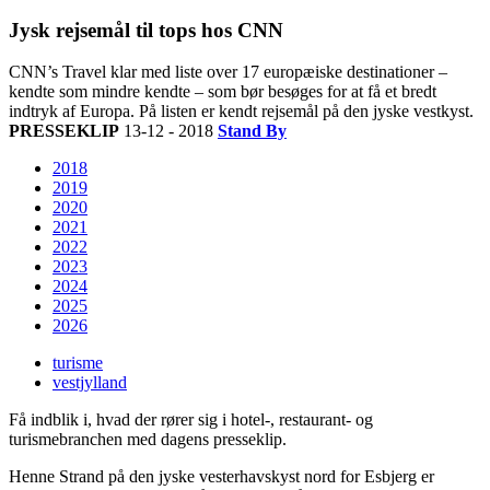
Jysk rejsemål til tops hos CNN
CNN’s Travel klar med liste over 17 europæiske destinationer –
kendte som mindre kendte – som bør besøges for at få et bredt
indtryk af Europa. På listen er kendt rejsemål på den jyske vestkyst.
PRESSEKLIP
13-12 - 2018
Stand By
2018
2019
2020
2021
2022
2023
2024
2025
2026
turisme
vestjylland
Få indblik i, hvad der rører sig i hotel-, restaurant- og
turismebranchen med dagens presseklip.
Henne Strand på den jyske vesterhavskyst nord for Esbjerg er