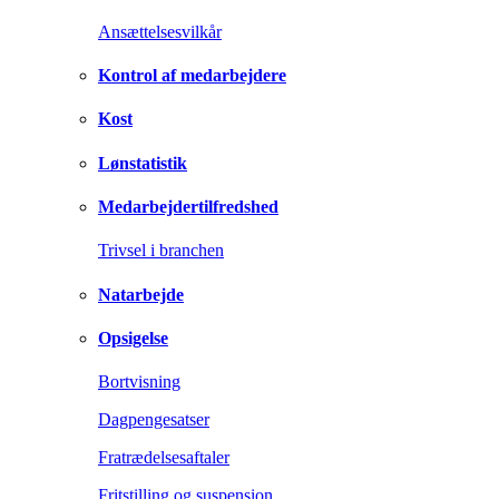
Ansættelsesvilkår
Kontrol af medarbejdere
Kost
Lønstatistik
Medarbejdertilfredshed
Trivsel i branchen
Natarbejde
Opsigelse
Bortvisning
Dagpengesatser
Fratrædelsesaftaler
Fritstilling og suspension