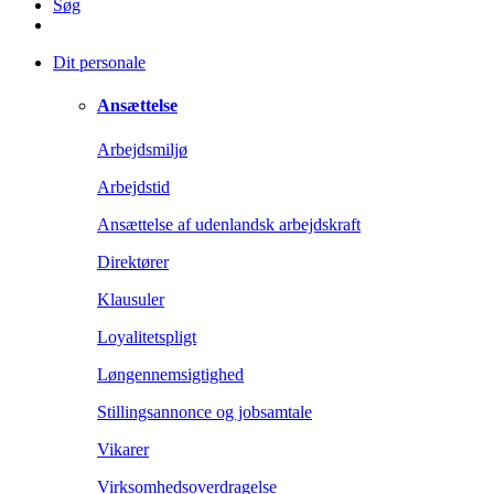
Søg
Dit personale
Ansættelse
Arbejdsmiljø
Arbejdstid
Ansættelse af udenlandsk arbejdskraft
Direktører
Klausuler
Loyalitetspligt
Løngennemsigtighed
Stillingsannonce og jobsamtale
Vikarer
Virksomhedsoverdragelse