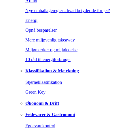
Affald
Nye emballageregler - hvad betyder de for jer?
Energi
Opnå besparelser
Mere miljøvenlig takeaway
Miljømærker og miljøledelse
10 råd til energiforbruget
Klassifikation & Mærkning
Stjerneklassifikation
Green Key
Økonomi & Drift
Fødevarer & Gastronomi
Fødevarekontrol