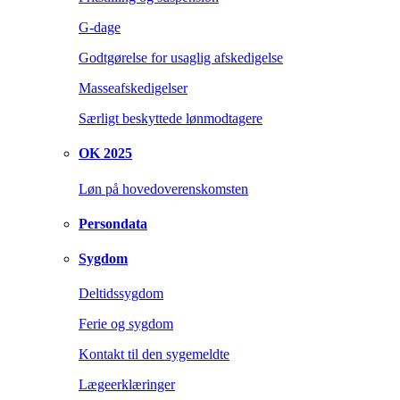
G-dage
Godtgørelse for usaglig afskedigelse
Masseafskedigelser
Særligt beskyttede lønmodtagere
OK 2025
Løn på hovedoverenskomsten
Persondata
Sygdom
Deltidssygdom
Ferie og sygdom
Kontakt til den sygemeldte
Lægeerklæringer