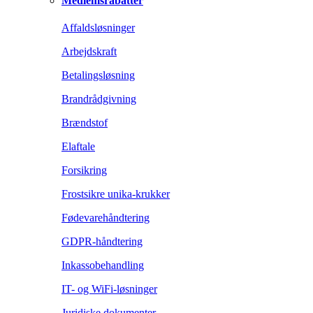
Medlemsrabatter
Affaldsløsninger
Arbejdskraft
Betalingsløsning
Brandrådgivning
Brændstof
Elaftale
Forsikring
Frostsikre unika-krukker
Fødevarehåndtering
GDPR-håndtering
Inkassobehandling
IT- og WiFi-løsninger
Juridiske dokumenter