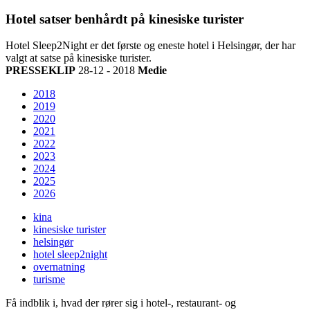
Hotel satser benhårdt på kinesiske turister
Hotel Sleep2Night er det første og eneste hotel i Helsingør, der har
valgt at satse på kinesiske turister.
PRESSEKLIP
28-12 - 2018
Medie
2018
2019
2020
2021
2022
2023
2024
2025
2026
kina
kinesiske turister
helsingør
hotel sleep2night
overnatning
turisme
Få indblik i, hvad der rører sig i hotel-, restaurant- og