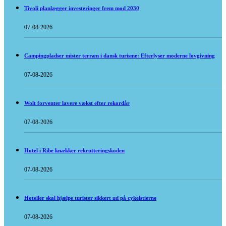
Tivoli planlægger investeringer frem mod 2030
07-08-2026
Campingpladser mister terræn i dansk turisme: Efterlyser moderne lovgivning
07-08-2026
Wolt forventer lavere vækst efter rekordår
07-08-2026
Hotel i Ribe knækker rekrutteringskoden
07-08-2026
Hoteller skal hjælpe turister sikkert ud på cykelstierne
07-08-2026