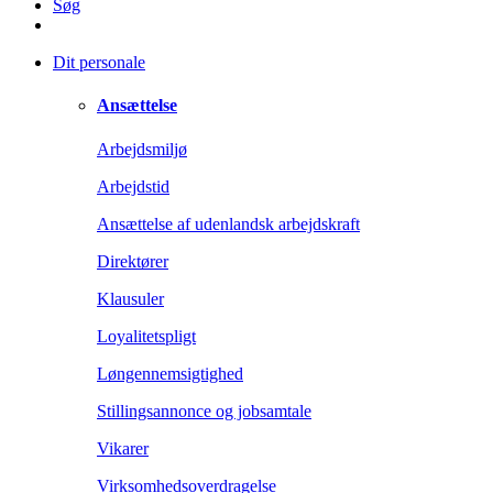
Søg
Dit personale
Ansættelse
Arbejdsmiljø
Arbejdstid
Ansættelse af udenlandsk arbejdskraft
Direktører
Klausuler
Loyalitetspligt
Løngennemsigtighed
Stillingsannonce og jobsamtale
Vikarer
Virksomhedsoverdragelse