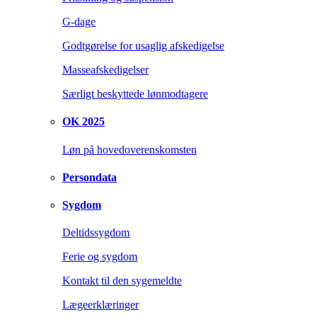
G-dage
Godtgørelse for usaglig afskedigelse
Masseafskedigelser
Særligt beskyttede lønmodtagere
OK 2025
Løn på hovedoverenskomsten
Persondata
Sygdom
Deltidssygdom
Ferie og sygdom
Kontakt til den sygemeldte
Lægeerklæringer