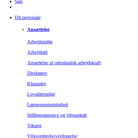
Søg
Dit personale
Ansættelse
Arbejdsmiljø
Arbejdstid
Ansættelse af udenlandsk arbejdskraft
Direktører
Klausuler
Loyalitetspligt
Løngennemsigtighed
Stillingsannonce og jobsamtale
Vikarer
Virksomhedsoverdragelse