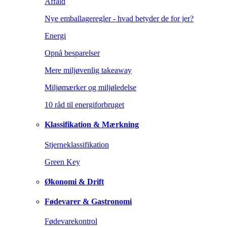
Affald
Nye emballageregler - hvad betyder de for jer?
Energi
Opnå besparelser
Mere miljøvenlig takeaway
Miljømærker og miljøledelse
10 råd til energiforbruget
Klassifikation & Mærkning
Stjerneklassifikation
Green Key
Økonomi & Drift
Fødevarer & Gastronomi
Fødevarekontrol