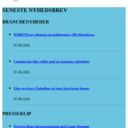
SENESTE NYHEDSBREV
BRANCHENYHEDER
HORESTA tog debatten om drikkepenge i DR Aftenshowet
07-08-2026
Camping har ikke reddet med på turismens vækstbølge
07-08-2026
Efter nye krav: Emballage på lager kan fortsat bruges
07-08-2026
PRESSEKLIP
Norrlyst åbner burgerrestaurant med Casper Drømme