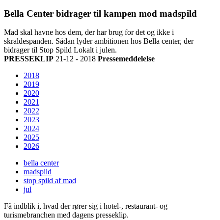
Bella Center bidrager til kampen mod madspild
Mad skal havne hos dem, der har brug for det og ikke i
skraldespanden. Sådan lyder ambitionen hos Bella center, der
bidrager til Stop Spild Lokalt i julen.
PRESSEKLIP
21-12 - 2018
Pressemeddelelse
2018
2019
2020
2021
2022
2023
2024
2025
2026
bella center
madspild
stop spild af mad
jul
Få indblik i, hvad der rører sig i hotel-, restaurant- og
turismebranchen med dagens presseklip.