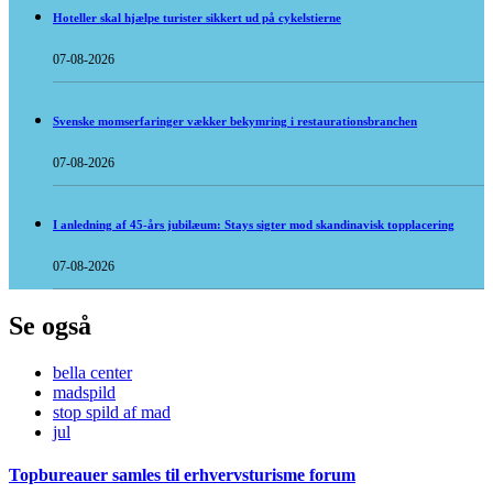
Hoteller skal hjælpe turister sikkert ud på cykelstierne
07-08-2026
Svenske momserfaringer vækker bekymring i restaurationsbranchen
07-08-2026
I anledning af 45-års jubilæum: Stays sigter mod skandinavisk topplacering
07-08-2026
Se også
bella center
madspild
stop spild af mad
jul
Topbureauer samles til erhvervsturisme forum