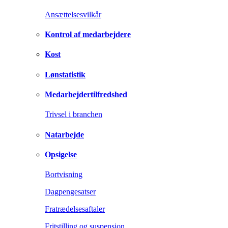
Ansættelsesvilkår
Kontrol af medarbejdere
Kost
Lønstatistik
Medarbejdertilfredshed
Trivsel i branchen
Natarbejde
Opsigelse
Bortvisning
Dagpengesatser
Fratrædelsesaftaler
Fritstilling og suspension