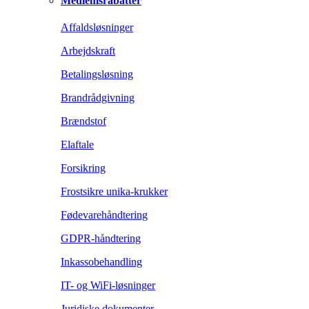
Medlemsrabatter
Affaldsløsninger
Arbejdskraft
Betalingsløsning
Brandrådgivning
Brændstof
Elaftale
Forsikring
Frostsikre unika-krukker
Fødevarehåndtering
GDPR-håndtering
Inkassobehandling
IT- og WiFi-løsninger
Juridiske dokumenter