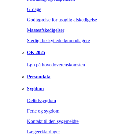
G-dage
Godtgørelse for usaglig afskedigelse
Masseafskedigelser
Særligt beskyttede lønmodtagere
OK 2025
Løn på hovedoverenskomsten
Persondata
Sygdom
Deltidssygdom
Ferie og sygdom
Kontakt til den sygemeldte
Lægeerklæringer