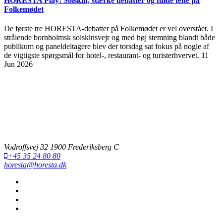
HORESTA Play: Solskin, stærke debatter og fulde telte på
Folkemødet
De første tre HORESTA-debatter på Folkemødet er vel overstået. I
strålende bornholmsk solskinsvejr og med høj stemning blandt både
publikum og paneldeltagere blev der torsdag sat fokus på nogle af
de vigtigste spørgsmål for hotel-, restaurant- og turisterhvervet.
11
Jun 2026
Vodroffsvej 32 1900 Frederiksberg C
+45 35 24 80 80
horesta@horesta.dk