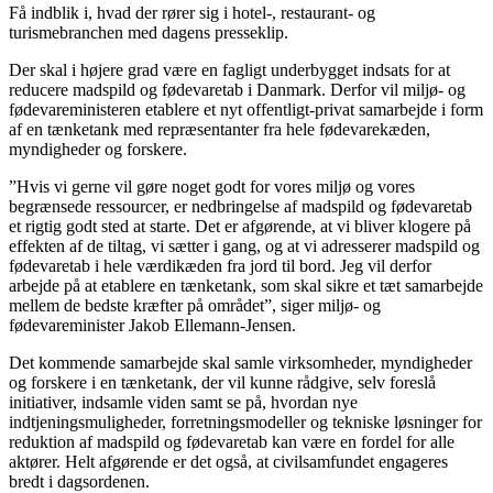
Få indblik i, hvad der rører sig i hotel-, restaurant- og
turismebranchen med dagens presseklip.
Der skal i højere grad være en fagligt underbygget indsats for at
reducere madspild og fødevaretab i Danmark. Derfor vil miljø- og
fødevareministeren etablere et nyt offentligt-privat samarbejde i form
af en tænketank med repræsentanter fra hele fødevarekæden,
myndigheder og forskere.
”Hvis vi gerne vil gøre noget godt for vores miljø og vores
begrænsede ressourcer, er nedbringelse af madspild og fødevaretab
et rigtig godt sted at starte. Det er afgørende, at vi bliver klogere på
effekten af de tiltag, vi sætter i gang, og at vi adresserer madspild og
fødevaretab i hele værdikæden fra jord til bord. Jeg vil derfor
arbejde på at etablere en tænketank, som skal sikre et tæt samarbejde
mellem de bedste kræfter på området”, siger miljø- og
fødevareminister Jakob Ellemann-Jensen.
Det kommende samarbejde skal samle virksomheder, myndigheder
og forskere i en tænketank, der vil kunne rådgive, selv foreslå
initiativer, indsamle viden samt se på, hvordan nye
indtjeningsmuligheder, forretningsmodeller og tekniske løsninger for
reduktion af madspild og fødevaretab kan være en fordel for alle
aktører. Helt afgørende er det også, at civilsamfundet engageres
bredt i dagsordenen.