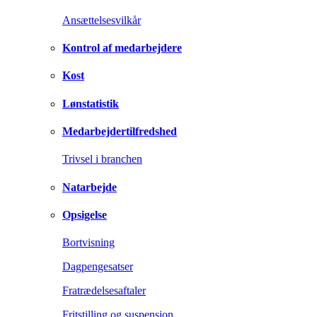
Ansættelsesvilkår
Kontrol af medarbejdere
Kost
Lønstatistik
Medarbejdertilfredshed
Trivsel i branchen
Natarbejde
Opsigelse
Bortvisning
Dagpengesatser
Fratrædelsesaftaler
Fritstilling og suspension