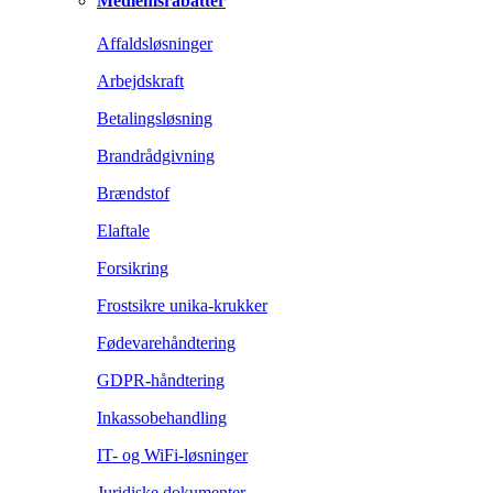
Medlemsrabatter
Affaldsløsninger
Arbejdskraft
Betalingsløsning
Brandrådgivning
Brændstof
Elaftale
Forsikring
Frostsikre unika-krukker
Fødevarehåndtering
GDPR-håndtering
Inkassobehandling
IT- og WiFi-løsninger
Juridiske dokumenter