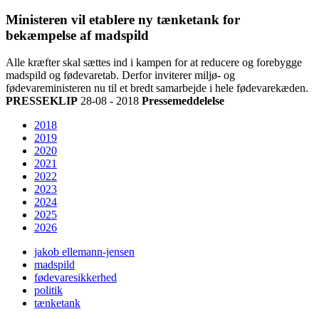
Ministeren vil etablere ny tænketank for
bekæmpelse af madspild
Alle kræfter skal sættes ind i kampen for at reducere og forebygge
madspild og fødevaretab. Derfor inviterer miljø- og
fødevareministeren nu til et bredt samarbejde i hele fødevarekæden.
PRESSEKLIP
28-08 - 2018
Pressemeddelelse
2018
2019
2020
2021
2022
2023
2024
2025
2026
jakob ellemann-jensen
madspild
fødevaresikkerhed
politik
tænketank