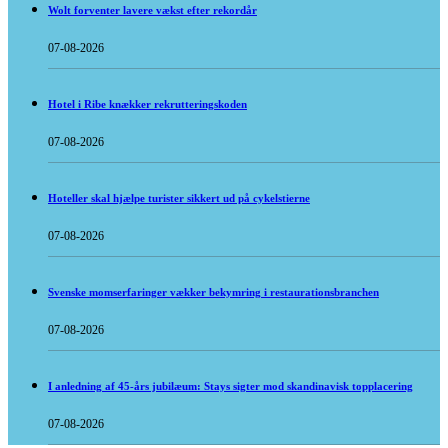
Wolt forventer lavere vækst efter rekordår
07-08-2026
Hotel i Ribe knækker rekrutteringskoden
07-08-2026
Hoteller skal hjælpe turister sikkert ud på cykelstierne
07-08-2026
Svenske momserfaringer vækker bekymring i restaurationsbranchen
07-08-2026
I anledning af 45-års jubilæum: Stays sigter mod skandinavisk topplacering
07-08-2026