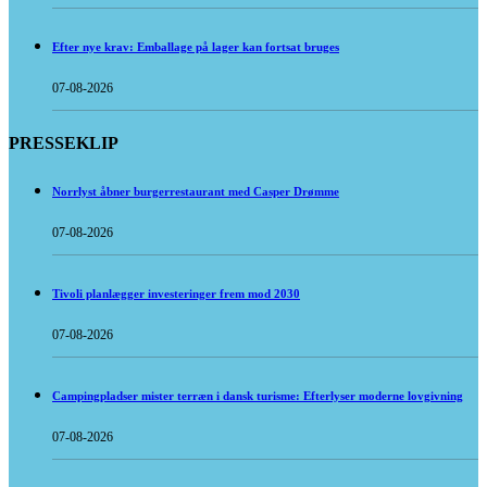
Efter nye krav: Emballage på lager kan fortsat bruges
07-08-2026
PRESSEKLIP
Norrlyst åbner burgerrestaurant med Casper Drømme
07-08-2026
Tivoli planlægger investeringer frem mod 2030
07-08-2026
Campingpladser mister terræn i dansk turisme: Efterlyser moderne lovgivning
07-08-2026