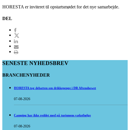
HORESTA er inviteret til opstartsmødet for det nye samarbejde.
DEL
SENESTE NYHEDSBREV
BRANCHENYHEDER
HORESTA tog debatten om drikkepenge i DR Aftenshowet
07-08-2026
Camping har ikke reddet med på turismens vækstbølge
07-08-2026