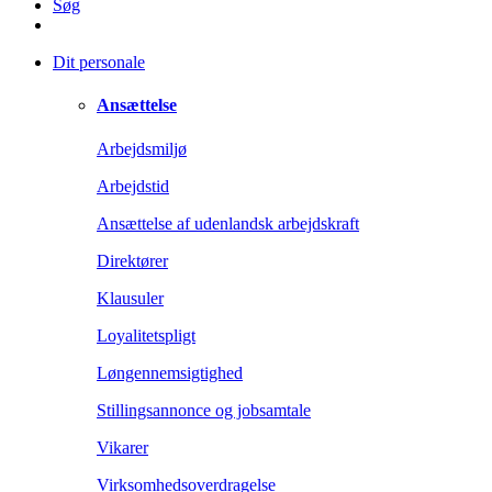
Søg
Dit personale
Ansættelse
Arbejdsmiljø
Arbejdstid
Ansættelse af udenlandsk arbejdskraft
Direktører
Klausuler
Loyalitetspligt
Løngennemsigtighed
Stillingsannonce og jobsamtale
Vikarer
Virksomhedsoverdragelse