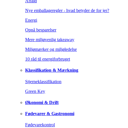
Affald
Nye emballageregler - hvad betyder de for jer?
Energi
Opnå besparelser
Mere miljøvenlig takeaway
Miljømærker og miljøledelse
10 råd til energiforbruget
Klassifikation & Mærkning
Stjerneklassifikation
Green Key
Økonomi & Drift
Fødevarer & Gastronomi
Fødevarekontrol