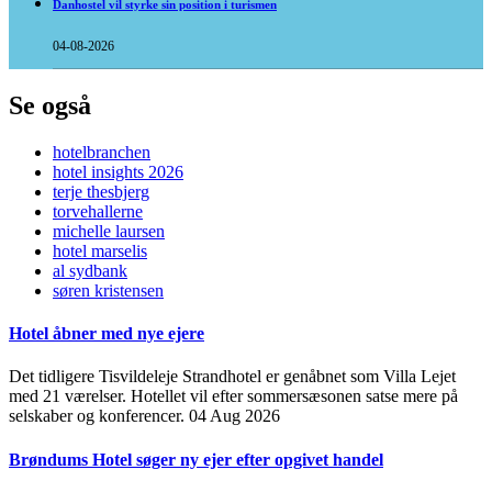
Danhostel vil styrke sin position i turismen
04-08-2026
Se også
hotelbranchen
hotel insights 2026
terje thesbjerg
torvehallerne
michelle laursen
hotel marselis
al sydbank
søren kristensen
Hotel åbner med nye ejere
Det tidligere Tisvildeleje Strandhotel er genåbnet som Villa Lejet
med 21 værelser. Hotellet vil efter sommersæsonen satse mere på
selskaber og konferencer.
04 Aug 2026
Brøndums Hotel søger ny ejer efter opgivet handel