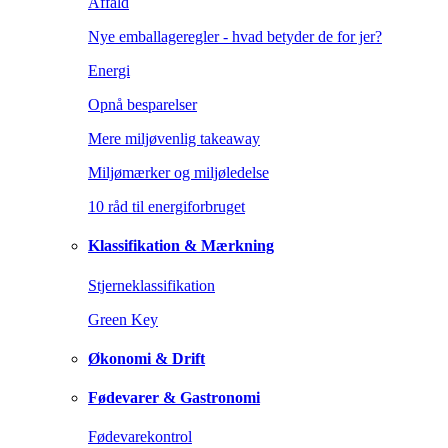
Affald
Nye emballageregler - hvad betyder de for jer?
Energi
Opnå besparelser
Mere miljøvenlig takeaway
Miljømærker og miljøledelse
10 råd til energiforbruget
Klassifikation & Mærkning
Stjerneklassifikation
Green Key
Økonomi & Drift
Fødevarer & Gastronomi
Fødevarekontrol