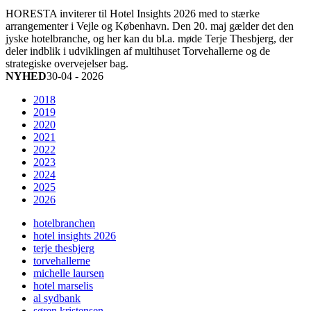
HORESTA inviterer til Hotel Insights 2026 med to stærke
arrangementer i Vejle og København. Den 20. maj gælder det den
jyske hotelbranche, og her kan du bl.a. møde Terje Thesbjerg, der
deler indblik i udviklingen af multihuset Torvehallerne og de
strategiske overvejelser bag.
NYHED
30-04 - 2026
2018
2019
2020
2021
2022
2023
2024
2025
2026
hotelbranchen
hotel insights 2026
terje thesbjerg
torvehallerne
michelle laursen
hotel marselis
al sydbank
søren kristensen