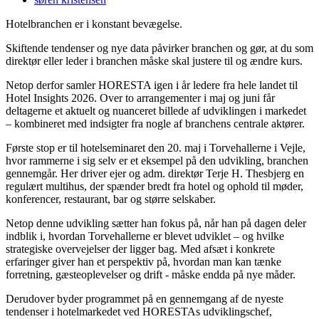
Hotelbranchen er i konstant bevægelse.
Skiftende tendenser og nye data påvirker branchen og gør, at du som
direktør eller leder i branchen måske skal justere til og ændre kurs.
Netop derfor samler HORESTA igen i år ledere fra hele landet til
Hotel Insights 2026. Over to arrangementer i maj og juni får
deltagerne et aktuelt og nuanceret billede af udviklingen i markedet
– kombineret med indsigter fra nogle af branchens centrale aktører.
Første stop er til hotelseminaret den 20. maj i Torvehallerne i Vejle,
hvor rammerne i sig selv er et eksempel på den udvikling, branchen
gennemgår. Her driver ejer og adm. direktør Terje H. Thesbjerg en
regulært multihus, der spænder bredt fra hotel og ophold til møder,
konferencer, restaurant, bar og større selskaber.
Netop denne udvikling sætter han fokus på, når han på dagen deler
indblik i, hvordan Torvehallerne er blevet udviklet – og hvilke
strategiske overvejelser der ligger bag. Med afsæt i konkrete
erfaringer giver han et perspektiv på, hvordan man kan tænke
forretning, gæsteoplevelser og drift - måske endda på nye måder.
Derudover byder programmet på en gennemgang af de nyeste
tendenser i hotelmarkedet ved HORESTAs udviklingschef,