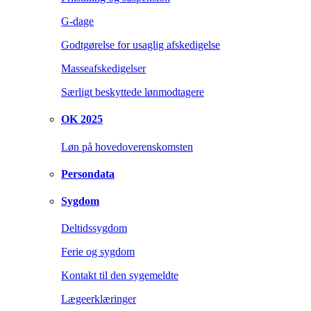
G-dage
Godtgørelse for usaglig afskedigelse
Masseafskedigelser
Særligt beskyttede lønmodtagere
OK 2025
Løn på hovedoverenskomsten
Persondata
Sygdom
Deltidssygdom
Ferie og sygdom
Kontakt til den sygemeldte
Lægeerklæringer