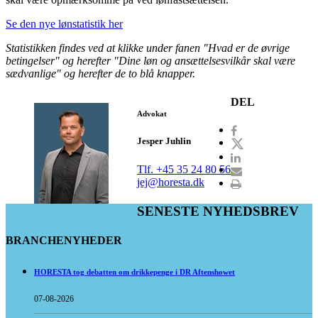
Se den nye lønstatistik her
Statistikken findes ved at klikke under
fanen
"Hvad er de øvrige
betingelser" og herefter "Dine løn og ansættelsesvilkår skal være
sædvanlige" og herefter de to blå knapper.
DEL
Advokat
Jesper Juhlin
Tlf. +45 35 24 80 56
jej@horesta.dk
SENESTE NYHEDSBREV
BRANCHENYHEDER
HORESTA tog debatten om drikkepenge i DR Aftenshowet
07-08-2026