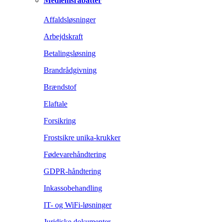
Medlemsrabatter
Affaldsløsninger
Arbejdskraft
Betalingsløsning
Brandrådgivning
Brændstof
Elaftale
Forsikring
Frostsikre unika-krukker
Fødevarehåndtering
GDPR-håndtering
Inkassobehandling
IT- og WiFi-løsninger
Juridiske dokumenter