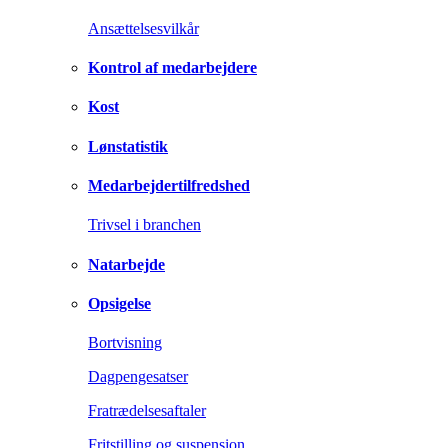
Ansættelsesvilkår
Kontrol af medarbejdere
Kost
Lønstatistik
Medarbejdertilfredshed
Trivsel i branchen
Natarbejde
Opsigelse
Bortvisning
Dagpengesatser
Fratrædelsesaftaler
Fritstilling og suspension