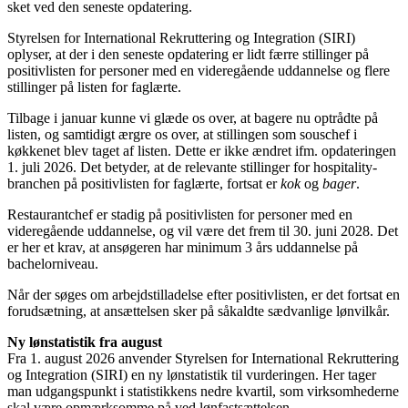
sket ved den seneste opdatering.
Styrelsen for International Rekruttering og Integration (SIRI)
oplyser, at der i den seneste opdatering er lidt færre stillinger på
positivlisten for personer med en videregående uddannelse og flere
stillinger på listen for faglærte.
Tilbage i januar kunne vi glæde os over, at bagere nu optrådte på
listen, og samtidigt ærgre os over, at stillingen som souschef i
køkkenet blev taget af listen. Dette er ikke ændret ifm. opdateringen
1. juli 2026. Det betyder, at de relevante stillinger for hospitality-
branchen på positivlisten for faglærte, fortsat er
kok
og
bager
.
Restaurantchef er stadig på positivlisten for personer med en
videregående uddannelse, og vil være det frem til 30. juni 2028. Det
er her et krav, at ansøgeren har minimum 3 års uddannelse på
bachelorniveau.
Når der søges om arbejdstilladelse efter positivlisten, er det fortsat en
forudsætning, at ansættelsen sker på såkaldte sædvanlige lønvilkår.
Ny lønstatistik fra august
Fra 1. august 2026 anvender Styrelsen for International Rekruttering
og Integration (SIRI) en ny lønstatistik til vurderingen. Her tager
man udgangspunkt i statistikkens nedre kvartil, som virksomhederne
skal være opmærksomme på ved lønfastsættelsen.