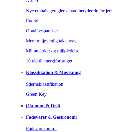
Affald
Nye emballageregler - hvad betyder de for jer?
Energi
Opnå besparelser
Mere miljøvenlig takeaway
Miljømærker og miljøledelse
10 råd til energiforbruget
Klassifikation & Mærkning
Stjerneklassifikation
Green Key
Økonomi & Drift
Fødevarer & Gastronomi
Fødevarekontrol