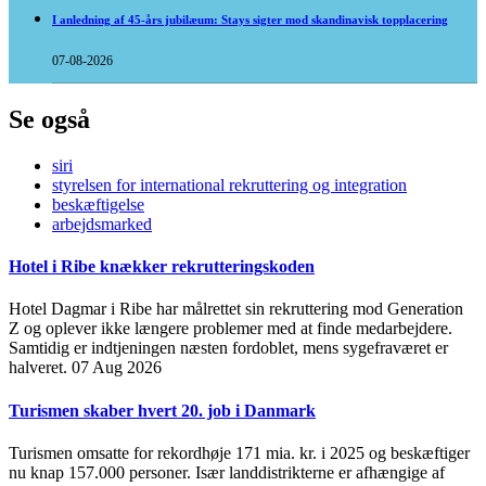
I anledning af 45-års jubilæum: Stays sigter mod skandinavisk topplacering
07-08-2026
Se også
siri
styrelsen for international rekruttering og integration
beskæftigelse
arbejdsmarked
Hotel i Ribe knækker rekrutteringskoden
Hotel Dagmar i Ribe har målrettet sin rekruttering mod Generation
Z og oplever ikke længere problemer med at finde medarbejdere.
Samtidig er indtjeningen næsten fordoblet, mens sygefraværet er
halveret.
07 Aug 2026
Turismen skaber hvert 20. job i Danmark
Turismen omsatte for rekordhøje 171 mia. kr. i 2025 og beskæftiger
nu knap 157.000 personer. Især landdistrikterne er afhængige af