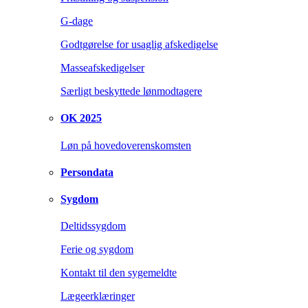
G-dage
Godtgørelse for usaglig afskedigelse
Masseafskedigelser
Særligt beskyttede lønmodtagere
OK 2025
Løn på hovedoverenskomsten
Persondata
Sygdom
Deltidssygdom
Ferie og sygdom
Kontakt til den sygemeldte
Lægeerklæringer