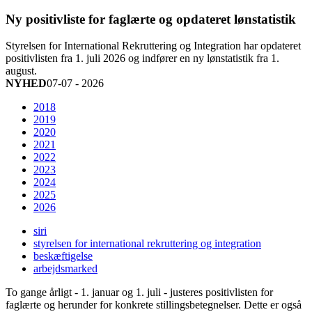
Ny positivliste for faglærte og opdateret lønstatistik
Styrelsen for International Rekruttering og Integration har opdateret
positivlisten fra 1. juli 2026 og indfører en ny lønstatistik fra 1.
august.
NYHED
07-07 - 2026
2018
2019
2020
2021
2022
2023
2024
2025
2026
siri
styrelsen for international rekruttering og integration
beskæftigelse
arbejdsmarked
To gange årligt - 1. januar og 1. juli - justeres positivlisten for
faglærte og herunder for konkrete stillingsbetegnelser. Dette er også