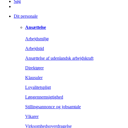
Søg
Dit personale
Ansættelse
Arbejdsmiljø
Arbejdstid
Ansættelse af udenlandsk arbejdskraft
Direktører
Klausuler
Loyalitetspligt
Løngennemsigtighed
Stillingsannonce og jobsamtale
Vikarer
Virksomhedsoverdragelse