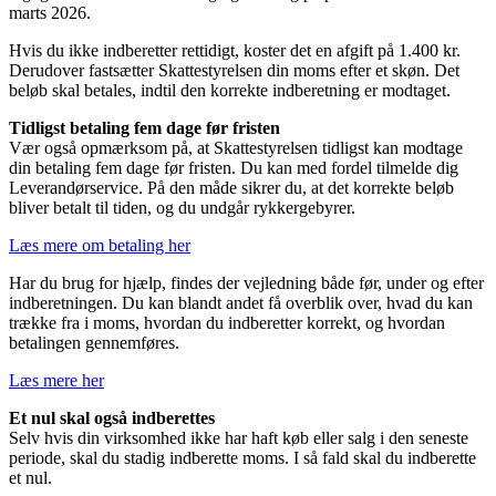
marts 2026.
Hvis du ikke indberetter rettidigt, koster det en afgift på 1.400 kr.
Derudover fastsætter Skattestyrelsen din moms efter et skøn. Det
beløb skal betales, indtil den korrekte indberetning er modtaget.
Tidligst betaling fem dage før fristen
Vær også opmærksom på, at Skattestyrelsen tidligst kan modtage
din betaling fem dage før fristen. Du kan med fordel tilmelde dig
Leverandørservice. På den måde sikrer du, at det korrekte beløb
bliver betalt til tiden, og du undgår rykkergebyrer.
Læs mere om betaling her
Har du brug for hjælp, findes der vejledning både før, under og efter
indberetningen. Du kan blandt andet få overblik over, hvad du kan
trække fra i moms, hvordan du indberetter korrekt, og hvordan
betalingen gennemføres.
Læs mere her
Et nul skal også indberettes
Selv hvis din virksomhed ikke har haft køb eller salg i den seneste
periode, skal du stadig indberette moms. I så fald skal du indberette
et nul.