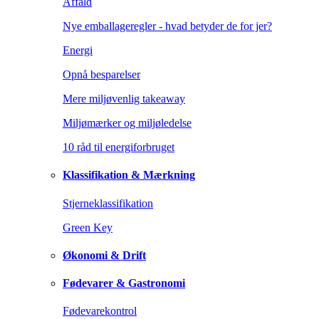
Affald
Nye emballageregler - hvad betyder de for jer?
Energi
Opnå besparelser
Mere miljøvenlig takeaway
Miljømærker og miljøledelse
10 råd til energiforbruget
Klassifikation & Mærkning
Stjerneklassifikation
Green Key
Økonomi & Drift
Fødevarer & Gastronomi
Fødevarekontrol