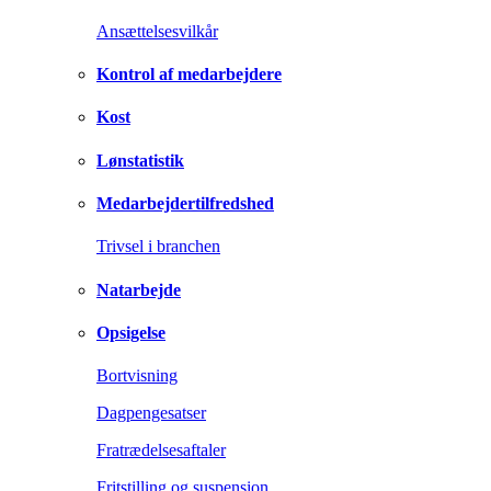
Ansættelsesvilkår
Kontrol af medarbejdere
Kost
Lønstatistik
Medarbejdertilfredshed
Trivsel i branchen
Natarbejde
Opsigelse
Bortvisning
Dagpengesatser
Fratrædelsesaftaler
Fritstilling og suspension