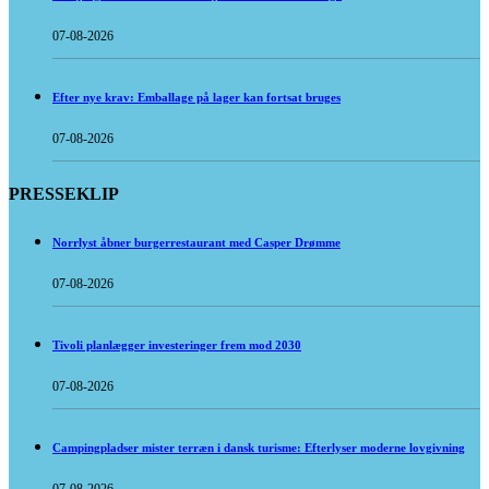
07-08-2026
Efter nye krav: Emballage på lager kan fortsat bruges
07-08-2026
PRESSEKLIP
Norrlyst åbner burgerrestaurant med Casper Drømme
07-08-2026
Tivoli planlægger investeringer frem mod 2030
07-08-2026
Campingpladser mister terræn i dansk turisme: Efterlyser moderne lovgivning