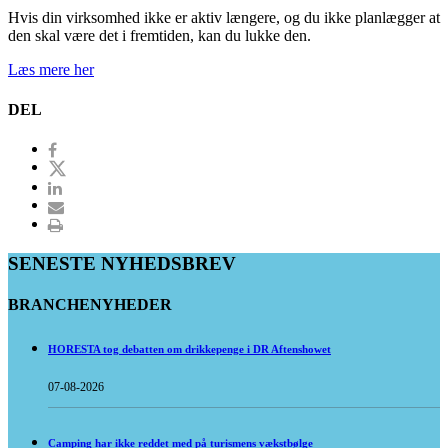
Hvis din virksomhed ikke er aktiv længere, og du ikke planlægger at
den skal være det i fremtiden, kan du lukke den.
Læs mere her
DEL
SENESTE NYHEDSBREV
BRANCHENYHEDER
HORESTA tog debatten om drikkepenge i DR Aftenshowet
07-08-2026
Camping har ikke reddet med på turismens vækstbølge