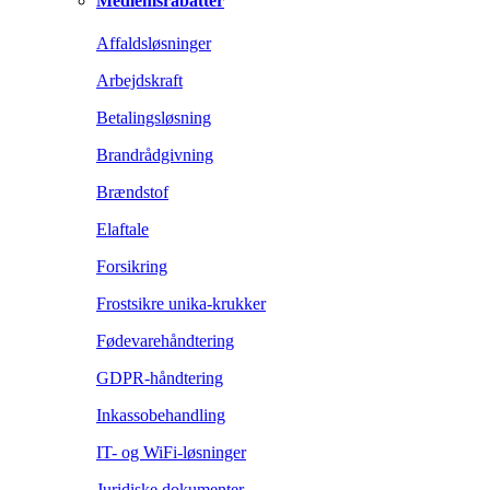
Medlemsrabatter
Affaldsløsninger
Arbejdskraft
Betalingsløsning
Brandrådgivning
Brændstof
Elaftale
Forsikring
Frostsikre unika-krukker
Fødevarehåndtering
GDPR-håndtering
Inkassobehandling
IT- og WiFi-løsninger
Juridiske dokumenter