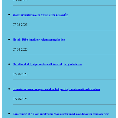
07-08-2026
Wolt forventer lavere vækst efter rekordår
07-08-2026
Hotel i Ribe knækker rekrutteringskoden
07-08-2026
Hoteller skal hjælpe turister sikkert ud på cykelstierne
07-08-2026
Svenske momserfaringer vækker bekymring i restaurationsbranchen
07-08-2026
I anledning af 45-års jubilæum: Stays sigter mod skandinavisk topplacering