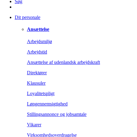
Søg
Dit personale
Ansættelse
Arbejdsmiljø
Arbejdstid
Ansættelse af udenlandsk arbejdskraft
Direktører
Klausuler
Loyalitetspligt
Løngennemsigtighed
Stillingsannonce og jobsamtale
Vikarer
Virksomhedsoverdragelse