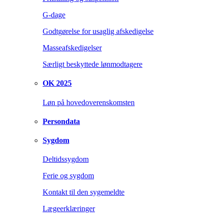
G-dage
Godtgørelse for usaglig afskedigelse
Masseafskedigelser
Særligt beskyttede lønmodtagere
OK 2025
Løn på hovedoverenskomsten
Persondata
Sygdom
Deltidssygdom
Ferie og sygdom
Kontakt til den sygemeldte
Lægeerklæringer