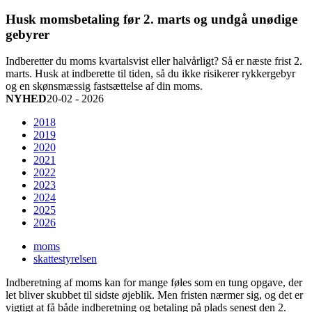
Husk momsbetaling før 2. marts og undgå unødige
gebyrer
Indberetter du moms kvartalsvist eller halvårligt? Så er næste frist 2.
marts. Husk at indberette til tiden, så du ikke risikerer rykkergebyr
og en skønsmæssig fastsættelse af din moms.
NYHED
20-02 - 2026
2018
2019
2020
2021
2022
2023
2024
2025
2026
moms
skattestyrelsen
Indberetning af moms kan for mange føles som en tung opgave, der
let bliver skubbet til sidste øjeblik. Men fristen nærmer sig, og det er
vigtigt at få både indberetning og betaling på plads senest den 2.