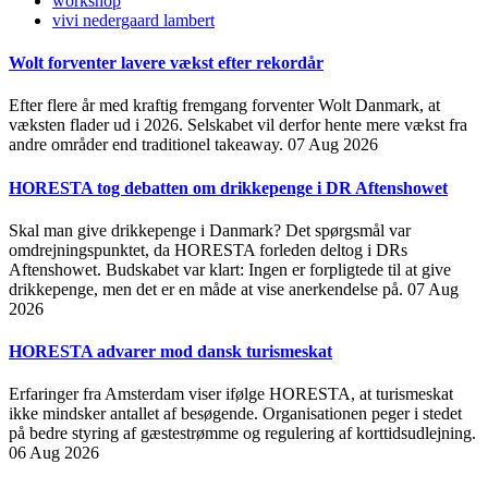
workshop
vivi nedergaard lambert
Wolt forventer lavere vækst efter rekordår
Efter flere år med kraftig fremgang forventer Wolt Danmark, at
væksten flader ud i 2026. Selskabet vil derfor hente mere vækst fra
andre områder end traditionel takeaway.
07 Aug 2026
HORESTA tog debatten om drikkepenge i DR Aftenshowet
Skal man give drikkepenge i Danmark? Det spørgsmål var
omdrejningspunktet, da HORESTA forleden deltog i DRs
Aftenshowet. Budskabet var klart: Ingen er forpligtede til at give
drikkepenge, men det er en måde at vise anerkendelse på.
07 Aug
2026
HORESTA advarer mod dansk turismeskat
Erfaringer fra Amsterdam viser ifølge HORESTA, at turismeskat
ikke mindsker antallet af besøgende. Organisationen peger i stedet
på bedre styring af gæstestrømme og regulering af korttidsudlejning.
06 Aug 2026