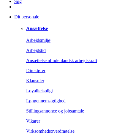
Søg
Dit personale
Ansættelse
Arbejdsmiljø
Arbejdstid
Ansættelse af udenlandsk arbejdskraft
Direktører
Klausuler
Loyalitetspligt
Løngennemsigtighed
Stillingsannonce og jobsamtale
Vikarer
Virksomhedsoverdragelse