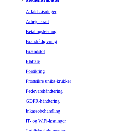
Medlemsrabatter
Affaldsløsninger
Arbejdskraft
Betalingsløsning
Brandrådgivning
Brændstof
Elaftale
Forsikring
Frostsikre unika-krukker
Fødevarehåndtering
GDPR-håndtering
Inkassobehandling
IT- og WiFi-løsninger
Juridiske dokumenter