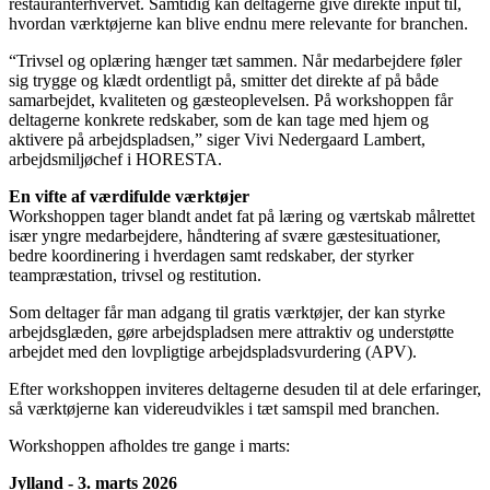
restauranterhvervet. Samtidig kan deltagerne give direkte input til,
hvordan værktøjerne kan blive endnu mere relevante for branchen.
“Trivsel og oplæring hænger tæt sammen. Når medarbejdere føler
sig trygge og klædt ordentligt på, smitter det direkte af på både
samarbejdet, kvaliteten og gæsteoplevelsen. På workshoppen får
deltagerne konkrete redskaber, som de kan tage med hjem og
aktivere på arbejdspladsen,” siger Vivi Nedergaard Lambert,
arbejdsmiljøchef i HORESTA.
En vifte af værdifulde værktøjer
Workshoppen tager blandt andet fat på læring og værtskab målrettet
især yngre medarbejdere, håndtering af svære gæstesituationer,
bedre koordinering i hverdagen samt redskaber, der styrker
teampræstation, trivsel og restitution.
Som deltager får man adgang til gratis værktøjer, der kan styrke
arbejdsglæden, gøre arbejdspladsen mere attraktiv og understøtte
arbejdet med den lovpligtige arbejdspladsvurdering (APV).
Efter workshoppen inviteres deltagerne desuden til at dele erfaringer,
så værktøjerne kan videreudvikles i tæt samspil med branchen.
Workshoppen afholdes tre gange i marts:
Jylland - 3. marts 2026