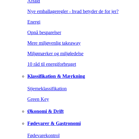
Affald
Nye emballageregler - hvad betyder de for jer?
Energi
Opnå besparelser
Mere miljøvenlig takeaway
Miljømærker og miljøledelse
10 råd til energiforbruget
Klassifikation & Mærkning
Stjerneklassifikation
Green Key
Økonomi & Drift
Fødevarer & Gastronomi
Fødevarekontrol