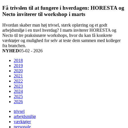
Få trivslen til at fungere i hverdagen: HORESTA og
Necto inviterer til workshop i marts
Hvordan skaber man høj trivsel, stærk oplæring og et godt
arbejdsmiljø i en travl hverdag? I marts inviterer HORESTA og
Necto til tre praksisnære workshops, hvor du kan få konkrete
værktøjer og mulighed for selv at teste dem sammen med kolleger
fra branchen.
NYHED
05-02 - 2026
2018
2019
2020
2021
2022
2023
2024
2025
2026
trivsel
arbejdsmiljø
værktøjer
personale