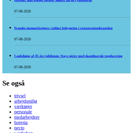
Hoteller skal hjælpe turister sikkert ud på cykelstierne
07-08-2026
Svenske momserfaringer vækker bekymring i restaurationsbranchen
07-08-2026
I anledning af 45-års jubilæum: Stays sigter mod skandinavisk topplacering
07-08-2026
Se også
trivsel
arbejdsmiljø
værktøjer
personale
medarbejdere
horesta
necto