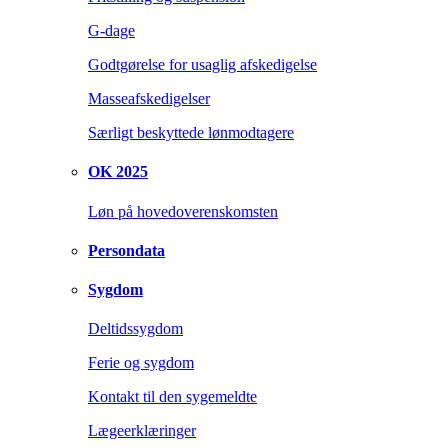
G-dage
Godtgørelse for usaglig afskedigelse
Masseafskedigelser
Særligt beskyttede lønmodtagere
OK 2025
Løn på hovedoverenskomsten
Persondata
Sygdom
Deltidssygdom
Ferie og sygdom
Kontakt til den sygemeldte
Lægeerklæringer