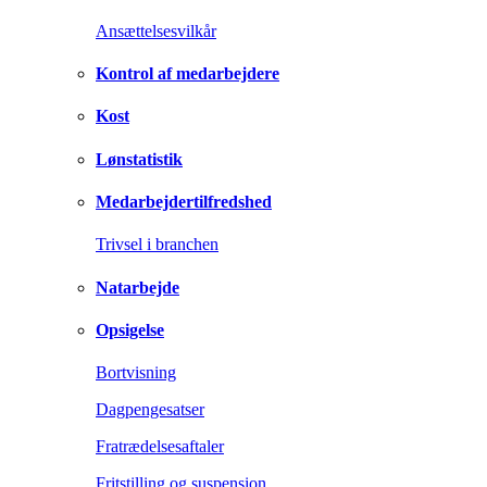
Ansættelsesvilkår
Kontrol af medarbejdere
Kost
Lønstatistik
Medarbejdertilfredshed
Trivsel i branchen
Natarbejde
Opsigelse
Bortvisning
Dagpengesatser
Fratrædelsesaftaler
Fritstilling og suspension