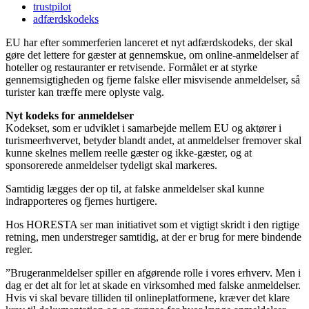
trustpilot
adfærdskodeks
EU har efter sommerferien lanceret et nyt adfærdskodeks, der skal
gøre det lettere for gæster at gennemskue, om online-anmeldelser af
hoteller og restauranter er retvisende. Formålet er at styrke
gennemsigtigheden og fjerne falske eller misvisende anmeldelser, så
turister kan træffe mere oplyste valg.
Nyt kodeks for anmeldelser
Kodekset, som er udviklet i samarbejde mellem EU og aktører i
turismeerhvervet, betyder blandt andet, at anmeldelser fremover skal
kunne skelnes mellem reelle gæster og ikke-gæster, og at
sponsorerede anmeldelser tydeligt skal markeres.
Samtidig lægges der op til, at falske anmeldelser skal kunne
indrapporteres og fjernes hurtigere.
Hos HORESTA ser man initiativet som et vigtigt skridt i den rigtige
retning, men understreger samtidig, at der er brug for mere bindende
regler.
”Brugeranmeldelser spiller en afgørende rolle i vores erhverv. Men i
dag er det alt for let at skade en virksomhed med falske anmeldelser.
Hvis vi skal bevare tilliden til onlineplatformene, kræver det klare