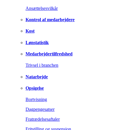
Ansættelsesvilkår
Kontrol af medarbejdere
Kost
Lønstatistik
Medarbejdertilfredshed
Trivsel i branchen
Natarbejde
Opsigelse
Bortvisning
Dagpengesatser
Fratrædelsesaftaler
Fritstilling og suspension