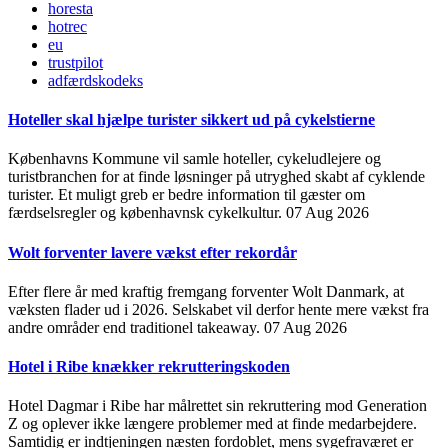
horesta
hotrec
eu
trustpilot
adfærdskodeks
Hoteller skal hjælpe turister sikkert ud på cykelstierne
Københavns Kommune vil samle hoteller, cykeludlejere og
turistbranchen for at finde løsninger på utryghed skabt af cyklende
turister. Et muligt greb er bedre information til gæster om
færdselsregler og københavnsk cykelkultur.
07 Aug 2026
Wolt forventer lavere vækst efter rekordår
Efter flere år med kraftig fremgang forventer Wolt Danmark, at
væksten flader ud i 2026. Selskabet vil derfor hente mere vækst fra
andre områder end traditionel takeaway.
07 Aug 2026
Hotel i Ribe knækker rekrutteringskoden
Hotel Dagmar i Ribe har målrettet sin rekruttering mod Generation
Z og oplever ikke længere problemer med at finde medarbejdere.
Samtidig er indtjeningen næsten fordoblet, mens sygefraværet er