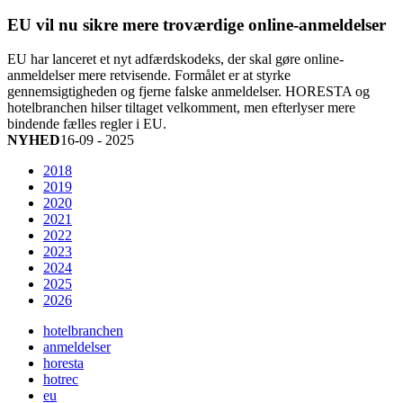
EU vil nu sikre mere troværdige online-anmeldelser
EU har lanceret et nyt adfærdskodeks, der skal gøre online-
anmeldelser mere retvisende. Formålet er at styrke
gennemsigtigheden og fjerne falske anmeldelser. HORESTA og
hotelbranchen hilser tiltaget velkomment, men efterlyser mere
bindende fælles regler i EU.
NYHED
16-09 - 2025
2018
2019
2020
2021
2022
2023
2024
2025
2026
hotelbranchen
anmeldelser
horesta
hotrec
eu