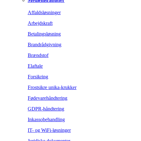
Medlemsrabatter
Affaldsløsninger
Arbejdskraft
Betalingsløsning
Brandrådgivning
Brændstof
Elaftale
Forsikring
Frostsikre unika-krukker
Fødevarehåndtering
GDPR-håndtering
Inkassobehandling
IT- og WiFi-løsninger
Juridiske dokumenter