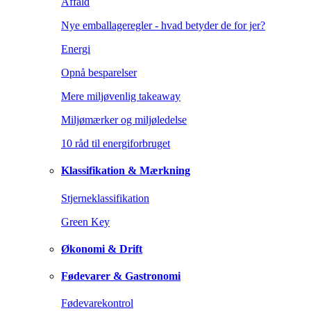
Affald
Nye emballageregler - hvad betyder de for jer?
Energi
Opnå besparelser
Mere miljøvenlig takeaway
Miljømærker og miljøledelse
10 råd til energiforbruget
Klassifikation & Mærkning
Stjerneklassifikation
Green Key
Økonomi & Drift
Fødevarer & Gastronomi
Fødevarekontrol