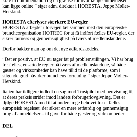
krav til dokumentation og en grænse for hvor længe anmeldelser
kan ligge online,” siger adm. direktør i HORESTA, Jeppe Møller-
Herskind.
HORESTA efterlyser stærkere EU-regler
HORESTA arbejder i forvejen tæt sammen med den europæiske
brancheorganisation HOTREC for at få indført fælles EU-regler, der
sikrer fairness og gennemsigtighed på tværs af medlemslandene.
Derfor bakker man op om det nye adfærdskodeks.
”Det er positivt, at EU nu tager fat på problemstillingen. Vi har brug
for fælles, ensartede regler på tværs af medlemslandene, så både
gæster og virksomheder kan have tillid til de platforme, som i
stigende grad påvirker branchens forretning,” siger Jeppe Møller-
Herskind.
Italien har tidligere indledt en sag mod Trustpilot med henvisning til,
at deres praksis strider imod landets forbrugerlovgivning. Det er
ifølge HORESTA med til at understrege behovet for et fælles
europæisk regelsæt, der sikrer en mere retfærdig og gennemsigtig
brug af anmeldelser – til gavn for både gæster og virksomheder.
DEL