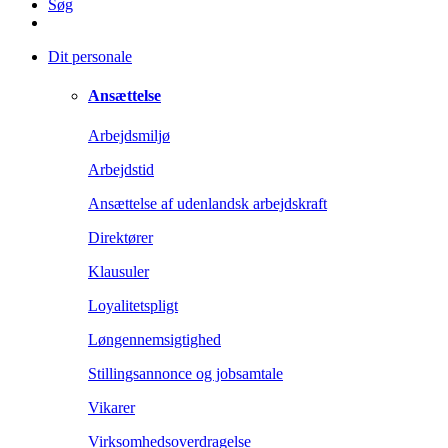
Søg
Dit personale
Ansættelse
Arbejdsmiljø
Arbejdstid
Ansættelse af udenlandsk arbejdskraft
Direktører
Klausuler
Loyalitetspligt
Løngennemsigtighed
Stillingsannonce og jobsamtale
Vikarer
Virksomhedsoverdragelse