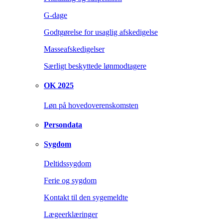
G-dage
Godtgørelse for usaglig afskedigelse
Masseafskedigelser
Særligt beskyttede lønmodtagere
OK 2025
Løn på hovedoverenskomsten
Persondata
Sygdom
Deltidssygdom
Ferie og sygdom
Kontakt til den sygemeldte
Lægeerklæringer