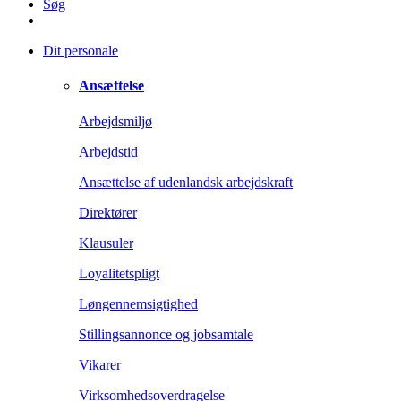
Søg
Dit personale
Ansættelse
Arbejdsmiljø
Arbejdstid
Ansættelse af udenlandsk arbejdskraft
Direktører
Klausuler
Loyalitetspligt
Løngennemsigtighed
Stillingsannonce og jobsamtale
Vikarer
Virksomhedsoverdragelse