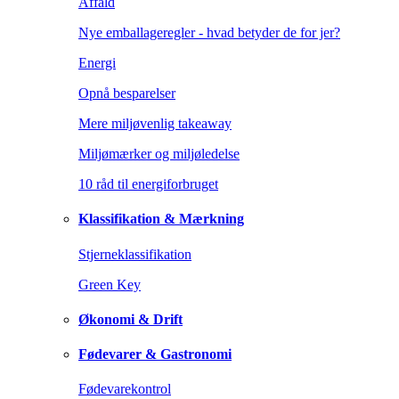
Affald
Nye emballageregler - hvad betyder de for jer?
Energi
Opnå besparelser
Mere miljøvenlig takeaway
Miljømærker og miljøledelse
10 råd til energiforbruget
Klassifikation & Mærkning
Stjerneklassifikation
Green Key
Økonomi & Drift
Fødevarer & Gastronomi
Fødevarekontrol