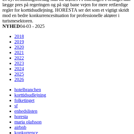
lægge pres på regeringen og på sigt bane vejen for mere retfærdige
regler for korttidsudlejning. HORESTA ser det som et vigtigt skridt
mod en bedre konkurrencesituation for professionelle aktører i
turismesektoren.
NYHED
04-03 - 2025
2018
2019
2020
2021
2022
2023
2024
2025
2026
hotelbranchen
korttidsudlejning
folketinget
sf
enhedslisten
horesta
maria olafsson
airbnb
konkurrence