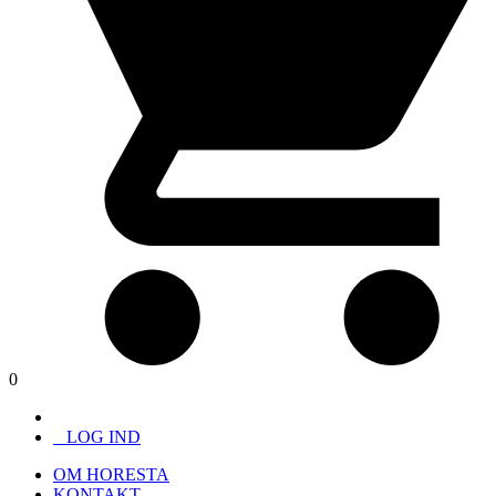
0
LOG IND
OM HORESTA
KONTAKT