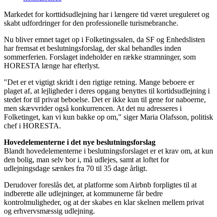
Markedet for korttidsudlejning har i længere tid været ureguleret og
skabt udfordringer for den professionelle turismebranche.
Nu bliver emnet taget op i Folketingssalen, da SF og Enhedslisten
har fremsat et beslutningsforslag, der skal behandles inden
sommerferien. Forslaget indeholder en række stramninger, som
HORESTA længe har efterlyst.
"Det er et vigtigt skridt i den rigtige retning. Mange beboere er
plaget af, at lejligheder i deres opgang benyttes til kortidsudlejning i
stedet for til privat beboelse. Det er ikke kun til gene for naboerne,
men skævvrider også konkurrencen. At det nu adresseres i
Folketinget, kan vi kun bakke op om," siger Maria Olafsson, politisk
chef i HORESTA.
Hovedelementerne i det nye beslutningsforslag
Blandt hovedelementerne i beslutningsforslaget er et krav om, at kun
den bolig, man selv bor i, må udlejes, samt at loftet for
udlejningsdage sænkes fra 70 til 35 dage årligt.
Derudover foreslås det, at platforme som Airbnb forpligtes til at
indberette alle udlejninger, at kommunerne får bedre
kontrolmuligheder, og at der skabes en klar skelnen mellem privat
og erhvervsmæssig udlejning.