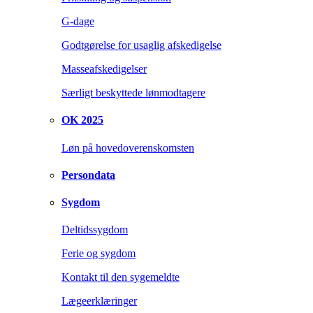
G-dage
Godtgørelse for usaglig afskedigelse
Masseafskedigelser
Særligt beskyttede lønmodtagere
OK 2025
Løn på hovedoverenskomsten
Persondata
Sygdom
Deltidssygdom
Ferie og sygdom
Kontakt til den sygemeldte
Lægeerklæringer