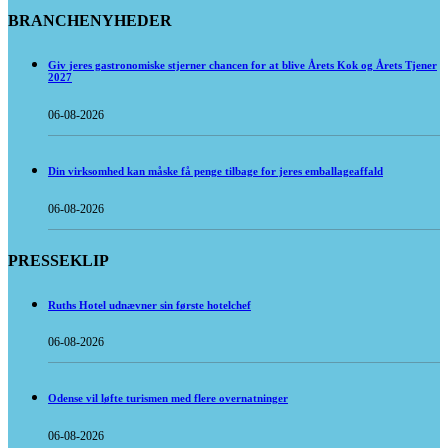
BRANCHENYHEDER
Giv jeres gastronomiske stjerner chancen for at blive Årets Kok og Årets Tjener
2027
06-08-2026
Din virksomhed kan måske få penge tilbage for jeres emballageaffald
06-08-2026
PRESSEKLIP
Ruths Hotel udnævner sin første hotelchef
06-08-2026
Odense vil løfte turismen med flere overnatninger
06-08-2026