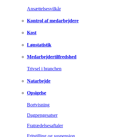
Ansættelsesvilkår
Kontrol af medarbejdere
Kost
Lønstatistik
Medarbejdertilfredshed
Trivsel i branchen
Natarbejde
Opsigelse
Bortvisning
Dagpengesatser
Fratrædelsesaftaler
Fritstilling og suspension