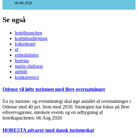
06-08-2026
Se også
hotelbranchen
korttidsudlejning
folketinget
sf
enhedslisten
horesta
maria olafsson
airbnb
konkurrence
Odense vil løfte turismen med flere overnatninger
En ny turisme- og eventstrategi skal øge antallet af overnatninger i
Odense med 40 pct. frem mod 2030. Strategien har fokus på flere
erhvervsgæster, stærkere events og en udbygning af
hotelkapaciteten.
06 Aug 2026
HORESTA advarer mod dansk turismeskat