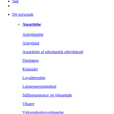
Søg
Dit personale
Ansættelse
Arbejdsmiljø
Arbejdstid
Ansættelse af udenlandsk arbejdskraft
Direktører
Klausuler
Loyalitetspligt
Løngennemsigtighed
Stillingsannonce og jobsamtale
Vikarer
Virksomhedsoverdragelse