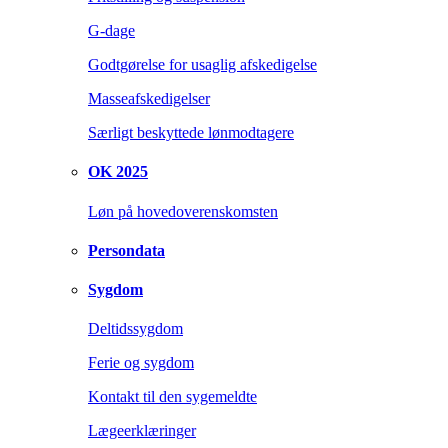
G-dage
Godtgørelse for usaglig afskedigelse
Masseafskedigelser
Særligt beskyttede lønmodtagere
OK 2025
Løn på hovedoverenskomsten
Persondata
Sygdom
Deltidssygdom
Ferie og sygdom
Kontakt til den sygemeldte
Lægeerklæringer