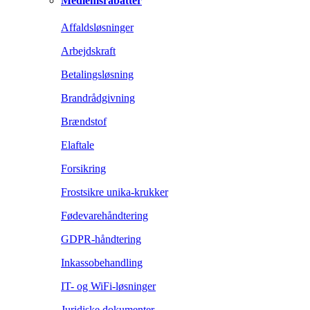
Medlemsrabatter
Affaldsløsninger
Arbejdskraft
Betalingsløsning
Brandrådgivning
Brændstof
Elaftale
Forsikring
Frostsikre unika-krukker
Fødevarehåndtering
GDPR-håndtering
Inkassobehandling
IT- og WiFi-løsninger
Juridiske dokumenter