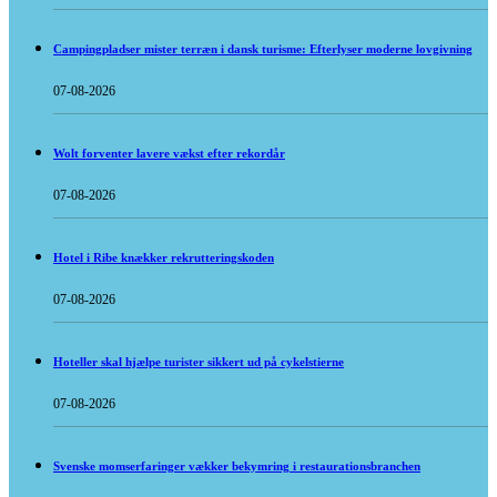
Campingpladser mister terræn i dansk turisme: Efterlyser moderne lovgivning
07-08-2026
Wolt forventer lavere vækst efter rekordår
07-08-2026
Hotel i Ribe knækker rekrutteringskoden
07-08-2026
Hoteller skal hjælpe turister sikkert ud på cykelstierne
07-08-2026
Svenske momserfaringer vækker bekymring i restaurationsbranchen