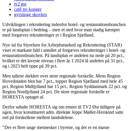
tv2 øst
café tre konger
gyrstinge skovkro
Udviklingen i rekruttering indenfor hotel- og restaurationsbranchen
er på landsplan i bedring – men et sted hvor man stadig kæmper
med forgæves rekrutteringer er i Region Sjælland.
Nye tal fra Styrelsen for Arbejdsmarked og Rekruttering (STAR)
viser et markant fald i antallet af forgæves rekrutteringer i hotel- og
restaurationsbranchen. På landsplan er andelen nu nede på 20 pct.,
hvilket er det laveste niveau i flere år. I 2024 lå andelen på 31 pct.,
og i 2023 helt oppe på 39 pct.
Men tallene dækker over store regionale forskelle. Mens Region
Hovedstaden blot har 7 pct., topper Region Sjælland med hele 45
pct. Region Midtjylland har 15 pct., Region Syddanmark 22 pct. og
Region Nordjylland 24 pct. De store regionale forskelle er
HORESTA optaget af.
Derfor udtalte HORESTA sig om emnet til TV2 Øst tidligere på
ugen, hvor konstitueret adm. direktør Jeppe Møller-Herskind satte
ord på forskellene mellem landsdelene.
"Der er flere unge mennesker i byerne, og der er en masse