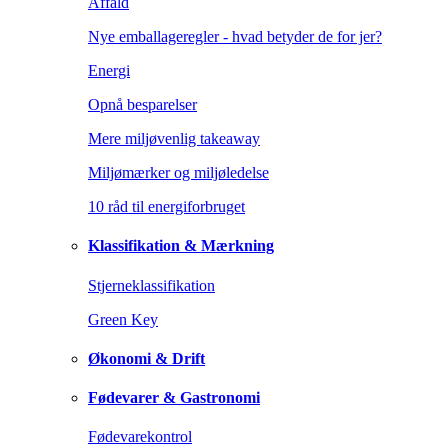
Affald
Nye emballageregler - hvad betyder de for jer?
Energi
Opnå besparelser
Mere miljøvenlig takeaway
Miljømærker og miljøledelse
10 råd til energiforbruget
Klassifikation & Mærkning
Stjerneklassifikation
Green Key
Økonomi & Drift
Fødevarer & Gastronomi
Fødevarekontrol