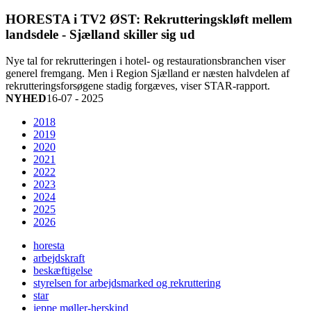
HORESTA i TV2 ØST: Rekrutteringskløft mellem
landsdele - Sjælland skiller sig ud
Nye tal for rekrutteringen i hotel- og restaurationsbranchen viser
generel fremgang. Men i Region Sjælland er næsten halvdelen af
rekrutteringsforsøgene stadig forgæves, viser STAR-rapport.
NYHED
16-07 - 2025
2018
2019
2020
2021
2022
2023
2024
2025
2026
horesta
arbejdskraft
beskæftigelse
styrelsen for arbejdsmarked og rekruttering
star
jeppe møller-herskind