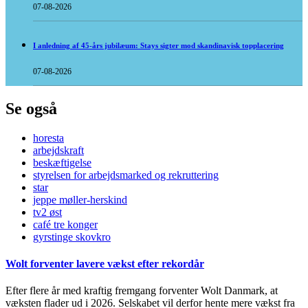
07-08-2026
I anledning af 45-års jubilæum: Stays sigter mod skandinavisk topplacering
07-08-2026
Se også
horesta
arbejdskraft
beskæftigelse
styrelsen for arbejdsmarked og rekruttering
star
jeppe møller-herskind
tv2 øst
café tre konger
gyrstinge skovkro
Wolt forventer lavere vækst efter rekordår
Efter flere år med kraftig fremgang forventer Wolt Danmark, at
væksten flader ud i 2026. Selskabet vil derfor hente mere vækst fra