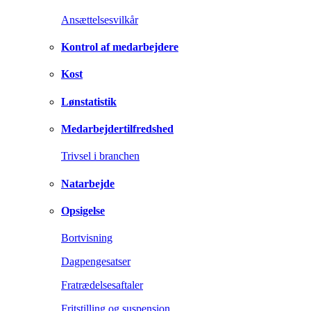
Ansættelsesvilkår
Kontrol af medarbejdere
Kost
Lønstatistik
Medarbejdertilfredshed
Trivsel i branchen
Natarbejde
Opsigelse
Bortvisning
Dagpengesatser
Fratrædelsesaftaler
Fritstilling og suspension