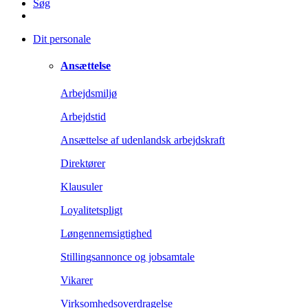
Søg
Dit personale
Ansættelse
Arbejdsmiljø
Arbejdstid
Ansættelse af udenlandsk arbejdskraft
Direktører
Klausuler
Loyalitetspligt
Løngennemsigtighed
Stillingsannonce og jobsamtale
Vikarer
Virksomhedsoverdragelse