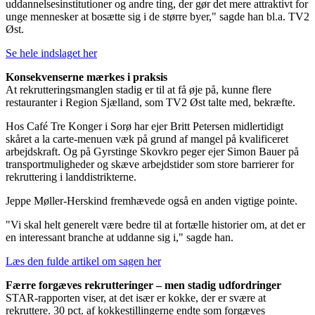
uddannelsesinstitutioner og andre ting, der gør det mere attraktivt for
unge mennesker at bosætte sig i de større byer," sagde han bl.a. TV2
Øst.
Se hele indslaget her
Konsekvenserne mærkes i praksis
At rekrutteringsmanglen stadig er til at få øje på, kunne flere
restauranter i Region Sjælland, som TV2 Øst talte med, bekræfte.
Hos Café Tre Konger i Sorø har ejer Britt Petersen midlertidigt
skåret a la carte-menuen væk på grund af mangel på kvalificeret
arbejdskraft. Og på Gyrstinge Skovkro peger ejer Simon Bauer på
transportmuligheder og skæve arbejdstider som store barrierer for
rekruttering i landdistrikterne.
Jeppe Møller-Herskind fremhævede også en anden vigtige pointe.
"Vi skal helt generelt være bedre til at fortælle historier om, at det er
en interessant branche at uddanne sig i," sagde han.
Læs den fulde artikel om sagen her
Færre forgæves rekrutteringer – men stadig udfordringer
STAR-rapporten viser, at det især er kokke, der er svære at
rekruttere. 30 pct. af kokkestillingerne endte som forgæves