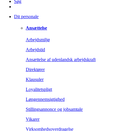
Søg
Dit personale
Ansættelse
Arbejdsmiljø
Arbejdstid
Ansættelse af udenlandsk arbejdskraft
Direktører
Klausuler
Loyalitetspligt
Løngennemsigtighed
Stillingsannonce og jobsamtale
Vikarer
Virksomhedsoverdragelse