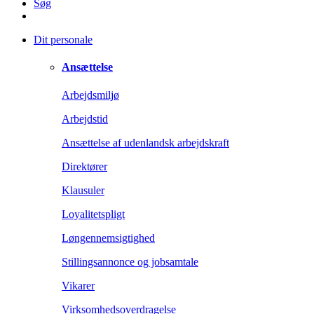
Søg
Dit personale
Ansættelse
Arbejdsmiljø
Arbejdstid
Ansættelse af udenlandsk arbejdskraft
Direktører
Klausuler
Loyalitetspligt
Løngennemsigtighed
Stillingsannonce og jobsamtale
Vikarer
Virksomhedsoverdragelse