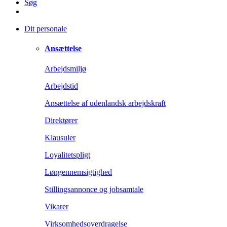
Søg
Dit personale
Ansættelse
Arbejdsmiljø
Arbejdstid
Ansættelse af udenlandsk arbejdskraft
Direktører
Klausuler
Loyalitetspligt
Løngennemsigtighed
Stillingsannonce og jobsamtale
Vikarer
Virksomhedsoverdragelse